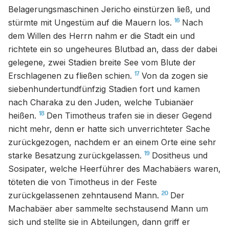
Belagerungsmaschinen Jericho einstürzen ließ, und
16
stürmte mit Ungestüm auf die Mauern los.
Nach
dem Willen des Herrn nahm er die Stadt ein und
richtete ein so ungeheures Blutbad an, dass der dabei
gelegene, zwei Stadien breite See vom Blute der
17
Erschlagenen zu fließen schien.
Von da zogen sie
siebenhundertundfünfzig Stadien fort und kamen
nach Charaka zu den Juden, welche Tubianäer
18
heißen.
Den Timotheus trafen sie in dieser Gegend
nicht mehr, denn er hatte sich unverrichteter Sache
zurückgezogen, nachdem er an einem Orte eine sehr
19
starke Besatzung zurückgelassen.
Dositheus und
Sosipater, welche Heerführer des Machabäers waren,
töteten die von Timotheus in der Feste
20
zurückgelassenen zehntausend Mann.
Der
Machabäer aber sammelte sechstausend Mann um
sich und stellte sie in Abteilungen, dann griff er