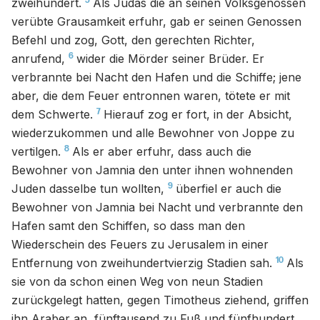
5
zweihundert.
Als Judas die an seinen Volksgenossen
verübte Grausamkeit erfuhr, gab er seinen Genossen
Befehl und zog, Gott, den gerechten Richter,
6
anrufend,
wider die Mörder seiner Brüder. Er
verbrannte bei Nacht den Hafen und die Schiffe; jene
aber, die dem Feuer entronnen waren, tötete er mit
7
dem Schwerte.
Hierauf zog er fort, in der Absicht,
wiederzukommen und alle Bewohner von Joppe zu
8
vertilgen.
Als er aber erfuhr, dass auch die
Bewohner von Jamnia den unter ihnen wohnenden
9
Juden dasselbe tun wollten,
überfiel er auch die
Bewohner von Jamnia bei Nacht und verbrannte den
Hafen samt den Schiffen, so dass man den
Wiederschein des Feuers zu Jerusalem in einer
10
Entfernung von zweihundertvierzig Stadien sah.
Als
sie von da schon einen Weg von neun Stadien
zurückgelegt hatten, gegen Timotheus ziehend, griffen
ihn Araber an, fünftausend zu Fuß und fünfhundert