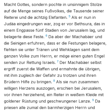
Macht Gottes, sondern pochte in unsinnigem Stolze
auf die Menge seines Fußvolkes, die Tausende seiner
5
Reiterei und die achtzig Elefanten.
Als er nun in
Judäa eingedrungen war, zog er vor Bethsura, das in
einem Engpasse fünf Stadien von Jerusalem lag, und
6
belagerte diese Feste.
Da aber der Machabäer und
die Seinigen erfuhren, dass er die Festungen belagere,
flehten sie unter Tränen und Wehklagen samt dem
ganzen Volke zum Herrn, er möge einen guten Engel
7
senden zur Rettung Israels.
Der Machabäer selbst
ergriff zuerst die Waffen und ermahnte die übrigen,
mit ihm zugleich der Gefahr zu trotzen und ihren
8
Brüdern Hilfe zu bringen.
Als sie nun zusammen
willigen Herzens auszogen, erschien bei Jerusalem,
vor ihnen herziehend, ein Reiter in weißem Kleide mit
9
goldener Rüstung und geschwungener Lanze.
Da
priesen alle zumal den barmherzigen Herrn und