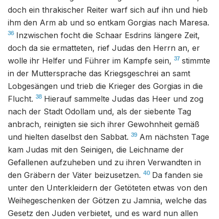
doch ein thrakischer Reiter warf sich auf ihn und hieb
ihm den Arm ab und so entkam Gorgias nach Maresa.
36
Inzwischen focht die Schaar Esdrins längere Zeit,
doch da sie ermatteten, rief Judas den Herrn an, er
37
wolle ihr Helfer und Führer im Kampfe sein,
stimmte
in der Muttersprache das Kriegsgeschrei an samt
Lobgesängen und trieb die Krieger des Gorgias in die
38
Flucht.
Hierauf sammelte Judas das Heer und zog
nach der Stadt Odollam und, als der siebente Tag
anbrach, reinigten sie sich ihrer Gewohnheit gemäß
39
und hielten daselbst den Sabbat.
Am nächsten Tage
kam Judas mit den Seinigen, die Leichname der
Gefallenen aufzuheben und zu ihren Verwandten in
40
den Gräbern der Väter beizusetzen.
Da fanden sie
unter den Unterkleidern der Getöteten etwas von den
Weihegeschenken der Götzen zu Jamnia, welche das
Gesetz den Juden verbietet, und es ward nun allen