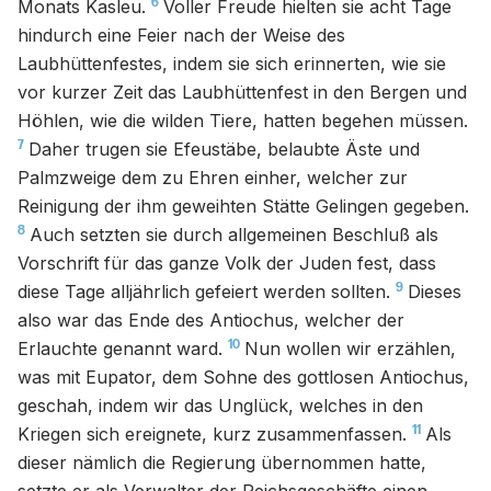
6
Monats Kasleu.
Voller Freude hielten sie acht Tage
hindurch eine Feier nach der Weise des
Laubhüttenfestes, indem sie sich erinnerten, wie sie
vor kurzer Zeit das Laubhüttenfest in den Bergen und
Höhlen, wie die wilden Tiere, hatten begehen müssen.
7
Daher trugen sie Efeustäbe, belaubte Äste und
Palmzweige dem zu Ehren einher, welcher zur
Reinigung der ihm geweihten Stätte Gelingen gegeben.
8
Auch setzten sie durch allgemeinen Beschluß als
Vorschrift für das ganze Volk der Juden fest, dass
9
diese Tage alljährlich gefeiert werden sollten.
Dieses
also war das Ende des Antiochus, welcher der
10
Erlauchte genannt ward.
Nun wollen wir erzählen,
was mit Eupator, dem Sohne des gottlosen Antiochus,
geschah, indem wir das Unglück, welches in den
11
Kriegen sich ereignete, kurz zusammenfassen.
Als
dieser nämlich die Regierung übernommen hatte,