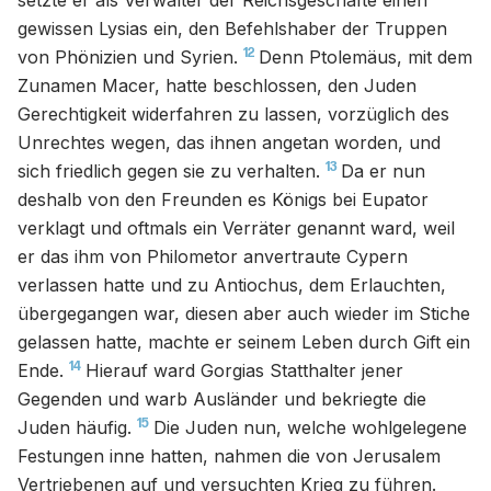
setzte er als Verwalter der Reichsgeschäfte einen
gewissen Lysias ein, den Befehlshaber der Truppen
12
von Phönizien und Syrien.
Denn Ptolemäus, mit dem
Zunamen Macer, hatte beschlossen, den Juden
Gerechtigkeit widerfahren zu lassen, vorzüglich des
Unrechtes wegen, das ihnen angetan worden, und
13
sich friedlich gegen sie zu verhalten.
Da er nun
deshalb von den Freunden es Königs bei Eupator
verklagt und oftmals ein Verräter genannt ward, weil
er das ihm von Philometor anvertraute Cypern
verlassen hatte und zu Antiochus, dem Erlauchten,
übergegangen war, diesen aber auch wieder im Stiche
gelassen hatte, machte er seinem Leben durch Gift ein
14
Ende.
Hierauf ward Gorgias Statthalter jener
Gegenden und warb Ausländer und bekriegte die
15
Juden häufig.
Die Juden nun, welche wohlgelegene
Festungen inne hatten, nahmen die von Jerusalem
Vertriebenen auf und versuchten Krieg zu führen.