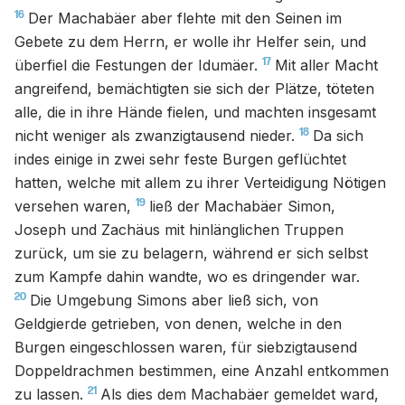
16
Der Machabäer aber flehte mit den Seinen im
Gebete zu dem Herrn, er wolle ihr Helfer sein, und
17
überfiel die Festungen der Idumäer.
Mit aller Macht
angreifend, bemächtigten sie sich der Plätze, töteten
alle, die in ihre Hände fielen, und machten insgesamt
18
nicht weniger als zwanzigtausend nieder.
Da sich
indes einige in zwei sehr feste Burgen geflüchtet
hatten, welche mit allem zu ihrer Verteidigung Nötigen
19
versehen waren,
ließ der Machabäer Simon,
Joseph und Zachäus mit hinlänglichen Truppen
zurück, um sie zu belagern, während er sich selbst
zum Kampfe dahin wandte, wo es dringender war.
20
Die Umgebung Simons aber ließ sich, von
Geldgierde getrieben, von denen, welche in den
Burgen eingeschlossen waren, für siebzigtausend
Doppeldrachmen bestimmen, eine Anzahl entkommen
21
zu lassen.
Als dies dem Machabäer gemeldet ward,