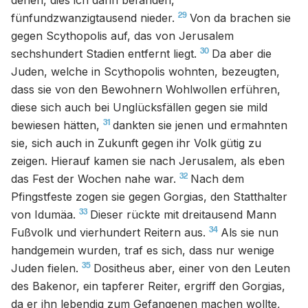
denen, dies ich darin befanden,
29
fünfundzwanzigtausend nieder.
Von da brachen sie
gegen Scythopolis auf, das von Jerusalem
30
sechshundert Stadien entfernt liegt.
Da aber die
Juden, welche in Scythopolis wohnten, bezeugten,
dass sie von den Bewohnern Wohlwollen erführen,
diese sich auch bei Unglücksfällen gegen sie mild
31
bewiesen hätten,
dankten sie jenen und ermahnten
sie, sich auch in Zukunft gegen ihr Volk gütig zu
zeigen. Hierauf kamen sie nach Jerusalem, als eben
32
das Fest der Wochen nahe war.
Nach dem
Pfingstfeste zogen sie gegen Gorgias, den Statthalter
33
von Idumäa.
Dieser rückte mit dreitausend Mann
34
Fußvolk und vierhundert Reitern aus.
Als sie nun
handgemein wurden, traf es sich, dass nur wenige
35
Juden fielen.
Dositheus aber, einer von den Leuten
des Bakenor, ein tapferer Reiter, ergriff den Gorgias,
da er ihn lebendig zum Gefangenen machen wollte,