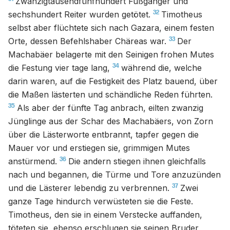
Zwanzigtausendfünfhundert Fußgänger und
32
sechshundert Reiter wurden getötet.
Timotheus
selbst aber flüchtete sich nach Gazara, einem festen
33
Orte, dessen Befehlshaber Chäreas war.
Der
Machabäer belagerte mit den Seinigen frohen Mutes
34
die Festung vier tage lang,
während die, welche
darin waren, auf die Festigkeit des Platz bauend, über
die Maßen lästerten und schändliche Reden führten.
35
Als aber der fünfte Tag anbrach, eilten zwanzig
Jünglinge aus der Schar des Machabäers, von Zorn
über die Lästerworte entbrannt, tapfer gegen die
Mauer vor und erstiegen sie, grimmigen Mutes
36
anstürmend.
Die andern stiegen ihnen gleichfalls
nach und begannen, die Türme und Tore anzuzünden
37
und die Lästerer lebendig zu verbrennen.
Zwei
ganze Tage hindurch verwüsteten sie die Feste.
Timotheus, den sie in einem Verstecke auffanden,
töteten sie, ebenso erschlugen sie seinen Bruder