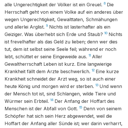
8
alle Ungerechtigkeit der Völker ist ein Greuel.
Die
Herrschaft geht von einem Volke auf ein anderes über
wegen Ungerechtigkeit, Gewalttaten, Schmähungen
9
und allerlei Arglist.
Nichts ist lasterhafter als ein
10
Geiziger. Was überhebt sich Erde und Staub?
Nichts
ist frevelhafter als das Geld zu lieben; denn wer dies
tut, dem ist selbst seine Seele feil; während er noch
11
lebt, schüttet er seine Eingeweide aus.
Aller
Gewaltherrschaft Leben ist kurz. Eine langwierige
12
Krankheit fällt dem Arzte beschwerlich.
Eine kurze
Krankheit schneidet der Arzt weg, so ist auch einer
13
heute König und morgen wird er sterben.
Und wenn
der Mensch tot ist, sind Schlangen, wilde Tiere und
14
Würmer sein Erbteil.
Der Anfang der Hoffart des
15
Menschen ist der Abfall von Gott.
Denn von seinem
Schöpfer hat sich sein Herz abgewendet, weil die
Hoffart der Anfang aller Sünde ist; wer darin verharrt,