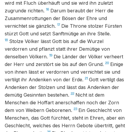
wird mit Fluch überhäuft und sie wird ihn zuletzt
16
zugrunde richten.
Darum beraubt der Herr die
Zusammenrottungen der Bösen der Ehre und
17
vernichtet sie gänzlich.
Die Throne stolzer Fürsten
stürzt Gott und setzt Sanftmütige an ihre Stelle.
18
Stolze Völker lässt Gott bis auf die Wurzel
verdorren und pflanzt statt ihrer Demütige von
19
denselben Völkern.
Die Länder der Völker verheert
20
der Herr und zerstört sie bis auf den Grund.
Einige
von ihnen lässt er verdorren und vernichtet sie und
21
vertilgt ihr Andenken von der Erde.
Gott vertilgt das
Andenken der Stolzen und lässt das Andenken der
22
demütig Gesinnten bestehen.
Nicht ist dem
Menschen die Hoffart anerschaffen noch der Zorn
23
dem von Weibern Geborenen.
Ein Geschlecht von
Menschen, das Gott fürchtet, steht in Ehren, aber ein
Geschlecht, welches des Herrn Gebote übertritt, geht