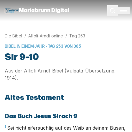
Mariabrunn Digital
Die Bibel
/
Allioli-Arndt online
/
Tag
253
BIBEL IN EINEM JAHR · TAG
253
VON
365
Sir 9–10
Aus der Allioli-Arndt-Bibel (Vulgata-Übersetzung,
1914).
Altes Testament
Das Buch Jesus Sirach 9
1
Sei nicht eifersüchtig auf das Weib an deinem Busen,