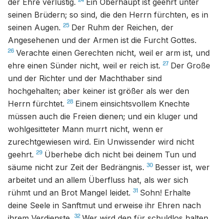
24
der Ehre verlustig.
Ein Oberhaupt ist geehrt unter
seinen Brüdern; so sind, die den Herrn fürchten, es in
25
seinen Augen.
Der Ruhm der Reichen, der
Angesehenen und der Armen ist die Furcht Gottes.
26
Verachte einen Gerechten nicht, weil er arm ist, und
27
ehre einen Sünder nicht, weil er reich ist.
Der Große
und der Richter und der Machthaber sind
hochgehalten; aber keiner ist größer als wer den
28
Herrn fürchtet.
Einem einsichtsvollem Knechte
müssen auch die Freien dienen; und ein kluger und
wohlgesitteter Mann murrt nicht, wenn er
zurechtgewiesen wird. Ein Unwissender wird nicht
29
geehrt.
Überhebe dich nicht bei deinem Tun und
30
säume nicht zur Zeit der Bedrängnis.
Besser ist, wer
arbeitet und an allem Überfluss hat, als wer sich
31
rühmt und an Brot Mangel leidet.
Sohn! Erhalte
deine Seele in Sanftmut und erweise ihr Ehren nach
32
ihrem Verdienste.
Wer wird den für schuldlos halten,