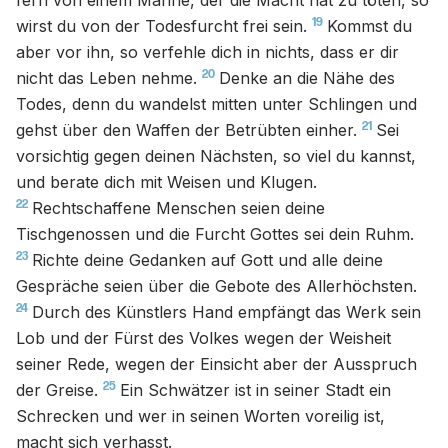
fern von einem Manne, der die Macht hat zu töten, so
19
wirst du von der Todesfurcht frei sein.
Kommst du
aber vor ihn, so verfehle dich in nichts, dass er dir
20
nicht das Leben nehme.
Denke an die Nähe des
Todes, denn du wandelst mitten unter Schlingen und
21
gehst über den Waffen der Betrübten einher.
Sei
vorsichtig gegen deinen Nächsten, so viel du kannst,
und berate dich mit Weisen und Klugen.
22
Rechtschaffene Menschen seien deine
Tischgenossen und die Furcht Gottes sei dein Ruhm.
23
Richte deine Gedanken auf Gott und alle deine
Gespräche seien über die Gebote des Allerhöchsten.
24
Durch des Künstlers Hand empfängt das Werk sein
Lob und der Fürst des Volkes wegen der Weisheit
seiner Rede, wegen der Einsicht aber der Ausspruch
25
der Greise.
Ein Schwätzer ist in seiner Stadt ein
Schrecken und wer in seinen Worten voreilig ist,
macht sich verhasst.