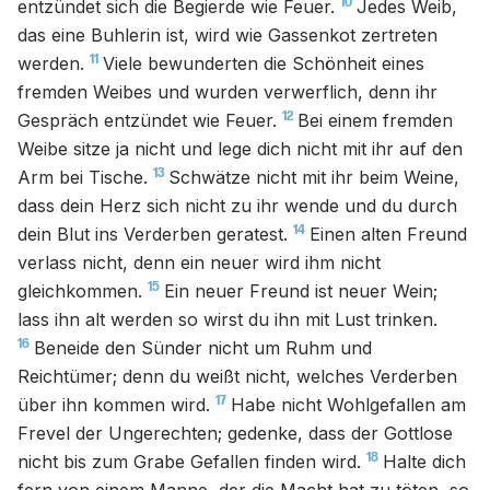
10
entzündet sich die Begierde wie Feuer.
Jedes Weib,
das eine Buhlerin ist, wird wie Gassenkot zertreten
11
werden.
Viele bewunderten die Schönheit eines
fremden Weibes und wurden verwerflich, denn ihr
12
Gespräch entzündet wie Feuer.
Bei einem fremden
Weibe sitze ja nicht und lege dich nicht mit ihr auf den
13
Arm bei Tische.
Schwätze nicht mit ihr beim Weine,
dass dein Herz sich nicht zu ihr wende und du durch
14
dein Blut ins Verderben geratest.
Einen alten Freund
verlass nicht, denn ein neuer wird ihm nicht
15
gleichkommen.
Ein neuer Freund ist neuer Wein;
lass ihn alt werden so wirst du ihn mit Lust trinken.
16
Beneide den Sünder nicht um Ruhm und
Reichtümer; denn du weißt nicht, welches Verderben
17
über ihn kommen wird.
Habe nicht Wohlgefallen am
Frevel der Ungerechten; gedenke, dass der Gottlose
18
nicht bis zum Grabe Gefallen finden wird.
Halte dich