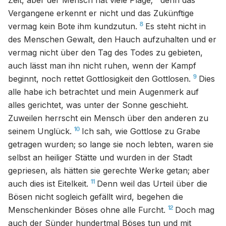
Zeit, aber der Mensch hat viele Plage;
denn das
Vergangene erkennt er nicht und das Zukünftige
8
vermag kein Bote ihm kundzutun.
Es steht nicht in
des Menschen Gewalt, den Hauch aufzuhalten und er
vermag nicht über den Tag des Todes zu gebieten,
auch lässt man ihn nicht ruhen, wenn der Kampf
9
beginnt, noch rettet Gottlosigkeit den Gottlosen.
Dies
alle habe ich betrachtet und mein Augenmerk auf
alles gerichtet, was unter der Sonne geschieht.
Zuweilen herrscht ein Mensch über den anderen zu
10
seinem Unglück.
Ich sah, wie Gottlose zu Grabe
getragen wurden; so lange sie noch lebten, waren sie
selbst an heiliger Stätte und wurden in der Stadt
gepriesen, als hätten sie gerechte Werke getan; aber
11
auch dies ist Eitelkeit.
Denn weil das Urteil über die
Bösen nicht sogleich gefällt wird, begehen die
12
Menschenkinder Böses ohne alle Furcht.
Doch mag
auch der Sünder hundertmal Böses tun und mit