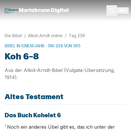
Mariabrunn Digital
Die Bibel
/
Allioli-Arndt online
/
Tag
239
BIBEL IN EINEM JAHR · TAG
239
VON
365
Koh 6–8
Aus der Allioli-Arndt-Bibel (Vulgata-Übersetzung,
1914).
Altes Testament
Das Buch Kohelet 6
1
Noch ein anderes Übel gibt es, das ich unter der