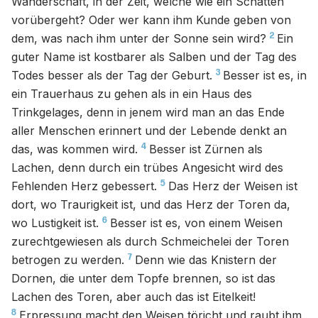
Wanderschaft, in der Zeit, welche wie ein Schatten
vorübergeht? Oder wer kann ihm Kunde geben von
2
dem, was nach ihm unter der Sonne sein wird?
Ein
guter Name ist kostbarer als Salben und der Tag des
3
Todes besser als der Tag der Geburt.
Besser ist es, in
ein Trauerhaus zu gehen als in ein Haus des
Trinkgelages, denn in jenem wird man an das Ende
aller Menschen erinnert und der Lebende denkt an
4
das, was kommen wird.
Besser ist Zürnen als
Lachen, denn durch ein trübes Angesicht wird des
5
Fehlenden Herz gebessert.
Das Herz der Weisen ist
dort, wo Traurigkeit ist, und das Herz der Toren da,
6
wo Lustigkeit ist.
Besser ist es, von einem Weisen
zurechtgewiesen als durch Schmeichelei der Toren
7
betrogen zu werden.
Denn wie das Knistern der
Dornen, die unter dem Topfe brennen, so ist das
Lachen des Toren, aber auch das ist Eitelkeit!
8
Erpressung macht den Weisen töricht und raubt ihm