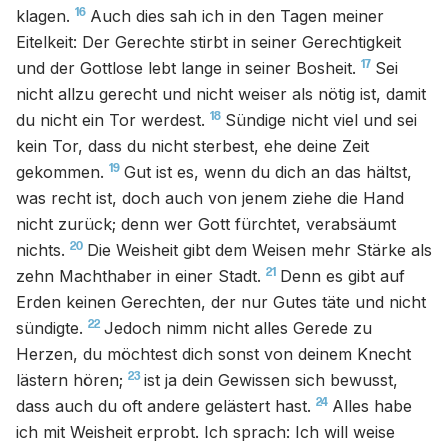
16
klagen.
Auch dies sah ich in den Tagen meiner
Eitelkeit: Der Gerechte stirbt in seiner Gerechtigkeit
17
und der Gottlose lebt lange in seiner Bosheit.
Sei
nicht allzu gerecht und nicht weiser als nötig ist, damit
18
du nicht ein Tor werdest.
Sündige nicht viel und sei
kein Tor, dass du nicht sterbest, ehe deine Zeit
19
gekommen.
Gut ist es, wenn du dich an das hältst,
was recht ist, doch auch von jenem ziehe die Hand
nicht zurück; denn wer Gott fürchtet, verabsäumt
20
nichts.
Die Weisheit gibt dem Weisen mehr Stärke als
21
zehn Machthaber in einer Stadt.
Denn es gibt auf
Erden keinen Gerechten, der nur Gutes täte und nicht
22
sündigte.
Jedoch nimm nicht alles Gerede zu
Herzen, du möchtest dich sonst von deinem Knecht
23
lästern hören;
ist ja dein Gewissen sich bewusst,
24
dass auch du oft andere gelästert hast.
Alles habe
ich mit Weisheit erprobt. Ich sprach: Ich will weise