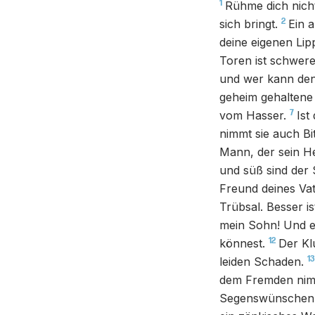
1
Rühme dich nich
2
sich bringt.
Ein 
deine eigenen Lip
Toren ist schwerer
und wer kann den
geheim gehaltene 
7
vom Hasser.
Ist
nimmt sie auch Bit
Mann, der sein He
und süß sind der 
Freund deines Vat
Trübsal. Besser is
mein Sohn! Und e
12
könnest.
Der Kl
13
leiden Schaden.
dem Fremden nim
Segenswünschen gr