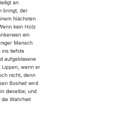
eiligt an
 bringt, der
seinem Nächsten
Wenn kein Holz
änkereien ein
rniger Mensch
ins tiefste
nd aufgeblasene
 Lippen, wenn er
och nicht, denn
ssen Bosheit wird
 in dieselbe; und
t die Wahrheit