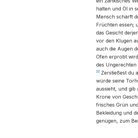
ein zänkisches We
halten und Öl in s
Mensch schärft de
Früchten essen; u
das Gesicht derje
vor den Klugen a
auch die Augen d
Ofen erprobt wird
des Ungerechten s
22
Zerstießest du 
würde seine Torh
aussieht, und gib
Krone von Geschl
frisches Grün un
Bekleidung und d
genügen, zum Bed