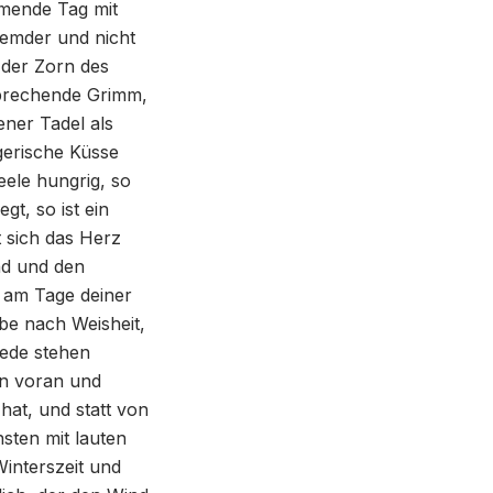
mmende Tag mit
remder und nicht
 der Zorn des
brechende Grimm,
ener Tadel als
gerische Küsse
Seele hungrig, so
gt, so ist ein
 sich das Herz
d und den
s am Tage deiner
be nach Weisheit,
Rede stehen
hen voran und
hat, und statt von
sten mit lauten
interszeit und