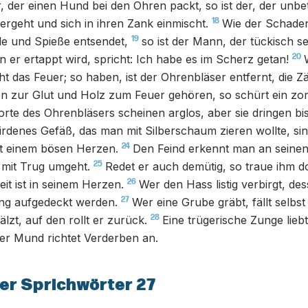
, der einen Hund bei den Ohren packt, so ist der, der unbet
18
geht und sich in ihren Zank einmischt.
Wie der Schaden
19
le und Spieße entsendet,
so ist der Mann, der tückisch 
20
 er ertappt wird, spricht: Ich habe es im Scherz getan!
cht das Feuer; so haben, ist der Ohrenbläser entfernt, die Z
n zur Glut und Holz zum Feuer gehören, so schürt ein zo
rte des Ohrenbläsers scheinen arglos, aber sie dringen bis 
 irdenes Gefäß, das man mit Silberschaum zieren wollte, si
24
it einem bösen Herzen.
Den Feind erkennt man an seinen
25
 mit Trug umgeht.
Redet er auch demütig, so traue ihm d
26
it ist in seinem Herzen.
Wer den Hass listig verbirgt, de
27
ng aufgedeckt werden.
Wer eine Grube gräbt, fällt selbst
28
lzt, auf den rollt er zurück.
Eine trügerische Zunge lieb
tter Mund richtet Verderben an.
er Sprichwörter 27