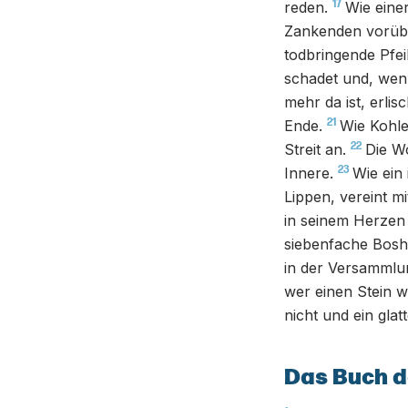
17
reden.
Wie einer
Zankenden vorüber
todbringende Pfei
schadet und, wenn
mehr da ist, erlis
21
Ende.
Wie Kohle
22
Streit an.
Die Wo
23
Innere.
Wie ein
Lippen, vereint m
in seinem Herzen
siebenfache Boshe
in der Versammlu
wer einen Stein wä
nicht und ein gla
Das Buch d