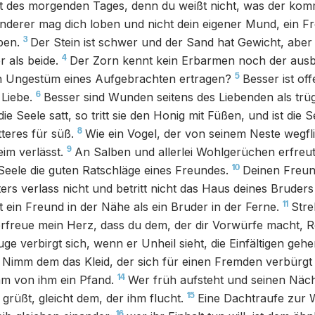
t des morgenden Tages, denn du weißt nicht, was der ko
anderer mag dich loben und nicht dein eigener Mund, ein F
3
pen.
Der Stein ist schwer und der Sand hat Gewicht, aber
4
 als beide.
Der Zorn kennt kein Erbarmen noch der aus
5
 Ungestüm eines Aufgebrachten ertragen?
Besser ist off
6
Liebe.
Besser sind Wunden seitens des Liebenden als trü
 die Seele satt, so tritt sie den Honig mit Füßen, und ist die 
8
teres für süß.
Wie ein Vogel, der von seinem Neste wegflie
9
im verlässt.
An Salben und allerlei Wohlgerüchen erfreut
10
Seele die guten Ratschläge eines Freundes.
Deinen Freun
ers verlass nicht und betritt nicht das Haus deines Bruder
11
t ein Freund in der Nähe als ein Bruder in der Ferne.
Stre
rfreue mein Herz, dass du dem, der dir Vorwürfe macht, 
uge verbirgt sich, wenn er Unheil sieht, die Einfältigen ge
Nimm dem das Kleid, der sich für einen Fremden verbürgt 
14
m von ihm ein Pfand.
Wer früh aufsteht und seinen Näch
15
üßt, gleicht dem, der ihm flucht.
Eine Dachtraufe zur W
16