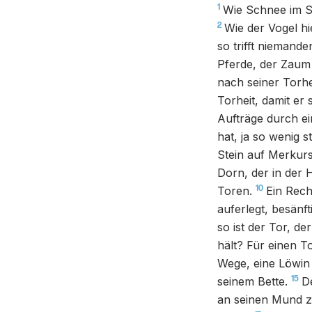
1
Wie Schnee im S
2
Wie der Vogel hi
so trifft nieman
Pferde, der Zaum
nach seiner Torhei
Torheit, damit er 
Aufträge durch ei
hat, ja so wenig 
Stein auf Merkurs
Dorn, der in der 
10
Toren.
Ein Rech
auferlegt, besänft
so ist der Tor, de
hält? Für einen T
Wege, eine Löwin
15
seinem Bette.
D
an seinen Mund z