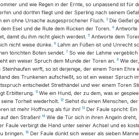
ommer und wie Regen in der Ernte, so unpassend ist für d
erhin und dorthin fliegt und der Sperling nach seinem Gefal
3
den ein ohne Ursache ausgesprochener Fluch.
Die Geißel 
4
 dem Esel und die Rute dem Rücken der Toren.
Antworte 
5
t, damit du ihm nicht gleich werdest.
Antworte dem Toren
6
sich nicht weise dünke.
Lahm an Füßen ist und Unrecht sc
7
nen törichten Boten sendet.
So wie der Lahme vergeblich
8
steht ein weiser Spruch dem Munde der Toren an.
Wie der
 Steinhaufen wirft, so ist derjenige, der einem Toren Ehre e
Hand des Trunkenen aufschießt, so ist ein weiser Spruch 
tsspruch entscheidet Streithändel und wer einem Toren St
11
igt Erbitterung.
Wie ein Hund, der zu dem, was er gespiee
12
r seine Torheit wiederholt.
Siehst du einen Menschen, der 
13
oren ist mehr Hoffnung als für ihn!
Der Faule spricht: Ein
14
 auf den Straßen!
Wie die Tür sich in ihren Angeln dreht,
er Faule verbirgt die Hand unter seiner Achsel und es kost
16
u bringen.
Der Faule dünkt sich weiser als sieben Männe