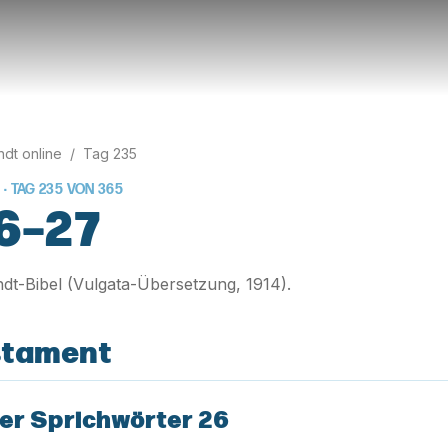
rndt online
/
Tag
235
 · TAG
235
VON
365
6–27
rndt-Bibel (Vulgata-Übersetzung, 1914).
stament
er Sprichwörter 26