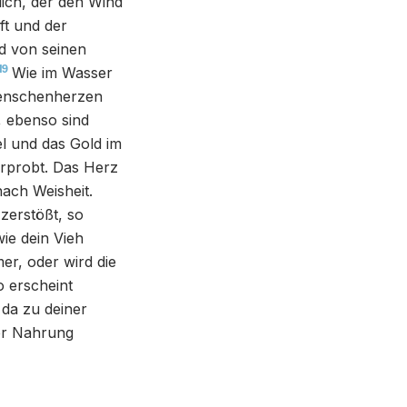
nlich, der den Wind
ft und der
d von seinen
19
Wie im Wasser
 Menschenherzen
, ebenso sind
el und das Gold im
erprobt. Das Herz
ach Weisheit.
zerstößt, so
wie dein Vieh
er, oder wird die
o erscheint
da zu deiner
ner Nahrung