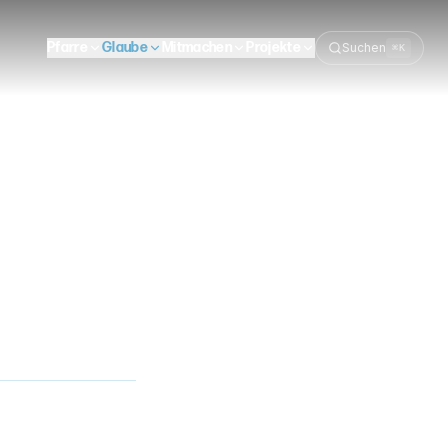
Pfarre
Glaube
Mitmachen
Projekte
Suchen
⌘K