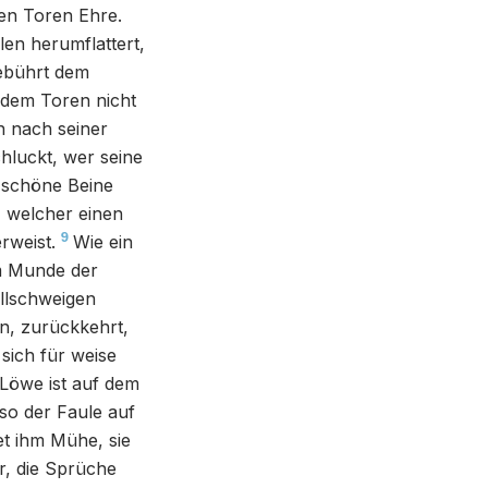
en Toren Ehre.
len herumflattert,
gebührt dem
dem Toren nicht
 nach seiner
hluckt, wer seine
 schöne Beine
, welcher einen
9
rweist.
Wie ein
im Munde der
illschweigen
n, zurückkehrt,
sich für weise
 Löwe ist auf dem
 so der Faule auf
et ihm Mühe, sie
r, die Sprüche