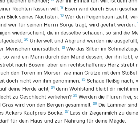
ib gleichen einander;
wer ihr Einhalt tun will, ist dem äh
17
einer Rechten fassen will.
Eisen wird durch Eisen geschär
18
n Blick seines Nächsten.
Wer den Feigenbaum zieht, wir
nd wer für seinen Herrn Sorge trägt, wird geehrt werden.
nigen wiederscheint, die in dasselbe schauen, so sind die
20
ufgedeckt.
Unterwelt und Abgrund werden nie ausgefüllt
21
er Menschen unersättlich.
Wie das Silber im Schmelztieg
, so wird ein Mann durch den Mund dessen, der ihn lobt, 
trebt nach Bösem, aber ein rechtschaffenes Herz strebt n
auch den Toren im Mörser, wie man Grütze mit dem Stößel 
23
eit doch nicht von ihm genommen.
Schaue fleißig nach, 
24
 auf deine Herde acht;
denn Wohlstand bleibt dir nicht imm
25
echt zu Geschlecht verliehen?
Werden die Fluren frei, s
26
d Gras wird von den Bergen gesammelt.
Die Lämmer sind 
27
es Ackers Kaufpreis Böcke.
Lass dir Ziegenmilch zu dei
arf für dein Haus und zur Nahrung für deine Mägde.