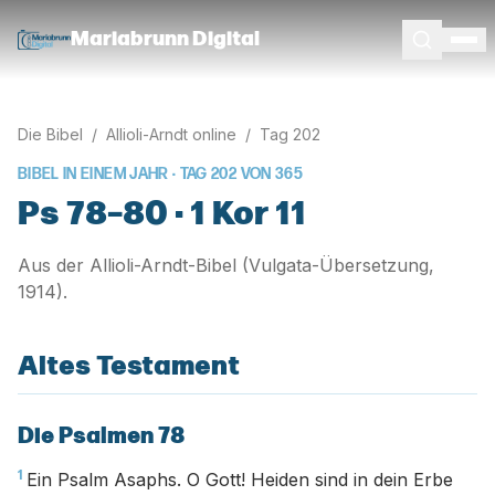
Mariabrunn Digital
Die Bibel
/
Allioli-Arndt online
/
Tag
202
BIBEL IN EINEM JAHR · TAG
202
VON
365
Ps 78–80 · 1 Kor 11
Aus der Allioli-Arndt-Bibel (Vulgata-Übersetzung,
1914).
Altes Testament
Die Psalmen 78
1
Ein Psalm Asaphs. O Gott! Heiden sind in dein Erbe