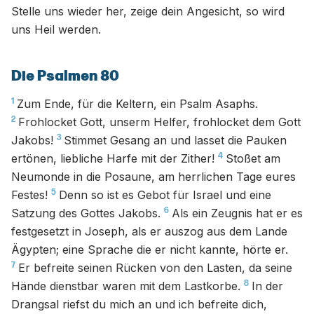
Stelle uns wieder her, zeige dein Angesicht, so wird
uns Heil werden.
Die Psalmen 80
1
Zum Ende, für die Keltern, ein Psalm Asaphs.
2
Frohlocket Gott, unserm Helfer, frohlocket dem Gott
3
Jakobs!
Stimmet Gesang an und lasset die Pauken
4
ertönen, liebliche Harfe mit der Zither!
Stoßet am
Neumonde in die Posaune, am herrlichen Tage eures
5
Festes!
Denn so ist es Gebot für Israel und eine
6
Satzung des Gottes Jakobs.
Als ein Zeugnis hat er es
festgesetzt in Joseph, als er auszog aus dem Lande
Ägypten; eine Sprache die er nicht kannte, hörte er.
7
Er befreite seinen Rücken von den Lasten, da seine
8
Hände dienstbar waren mit dem Lastkorbe.
In der
Drangsal riefst du mich an und ich befreite dich,