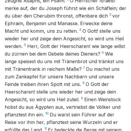
Zeugnis Asaphs, ein Psalm.
O Herrscher Israels!
merke auf, der du Joseph führst wie ein Schäflein; der
3
du über den Cherubim thronst, offenbare dich
vor
Ephraim, Benjamin und Manasse. Erwecke deine
4
Macht und komm, uns zu retten.
O Gott! stelle uns
wieder her und zeige dein Angesicht, so wird uns Heil
5
werden.
Herr, Gott der Heerscharen! wie lange willst
6
du zürnen bei dem Gebete deines Dieners?
Wie
lange speisest du uns mit Tränenbrot und tränkst uns
7
mit Tränentrank in reichem Maße?
Du machst uns
zum Zankapfel für unsere Nachbarn und unsere
8
Feinde treiben ihren Spott mit uns.
O Gott der
Heerscharen! stelle uns wieder her und zeige dein
9
Angesicht, so wird uns Heil zuteil.
Einen Weinstock
hobst du aus Ägypten aus, vertriebst die Völker und
10
pflanztest ihn ein.
Du warst sein Führer auf der
Reise vor ihm her, pflanztest seine Wurzeln und er
11
erfüllte das Land.
Er bedeckte die Berge mit seinem