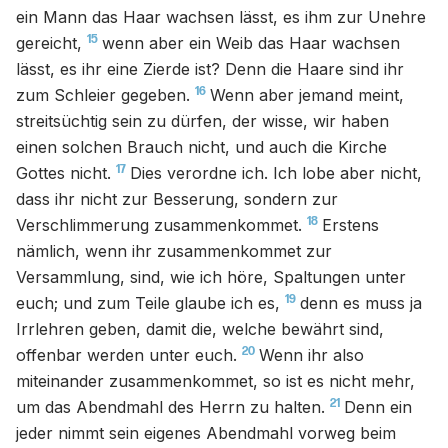
ein Mann das Haar wachsen lässt, es ihm zur Unehre
15
gereicht,
wenn aber ein Weib das Haar wachsen
lässt, es ihr eine Zierde ist? Denn die Haare sind ihr
16
zum Schleier gegeben.
Wenn aber jemand meint,
streitsüchtig sein zu dürfen, der wisse, wir haben
einen solchen Brauch nicht, und auch die Kirche
17
Gottes nicht.
Dies verordne ich. Ich lobe aber nicht,
dass ihr nicht zur Besserung, sondern zur
18
Verschlimmerung zusammenkommet.
Erstens
nämlich, wenn ihr zusammenkommet zur
Versammlung, sind, wie ich höre, Spaltungen unter
19
euch; und zum Teile glaube ich es,
denn es muss ja
Irrlehren geben, damit die, welche bewährt sind,
20
offenbar werden unter euch.
Wenn ihr also
miteinander zusammenkommet, so ist es nicht mehr,
21
um das Abendmahl des Herrn zu halten.
Denn ein
jeder nimmt sein eigenes Abendmahl vorweg beim