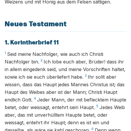
Weizens und mit Honig aus dem Felsen sättigen.
Neues Testament
1. Korintherbrief 11
1
Seid meine Nachfolger, wie auch ich Christi
2
Nachfolger bin.
Ich lobe euch aber, Brüder! dass ihr
in allem eingedenk seid, und meine Vorschriften haltet,
3
sowie ich sie euch überliefert habe.
Ihr sollt aber
wissen, dass das Haupt jedes Mannes Christus ist; das
Haupt des Weibes aber ist der Mann; Christi Haupt
4
endlich Gott.
Jeder Mann, der mit beflecktem Haupte
5
betet, oder weissagt, entehrt sein Haupt.
Jedes Weib
aber, das mit unverhülltem Haupte betet, oder
weissagt, entehrt ihr Haupt; denn es ist ein und
6
dasselbe, als wäre sie kahl geschoren.
Denn wenn