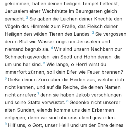
gekommen, haben deinen heiligen Tempel befleckt,
Jerusalem einer Wachthütte im Baumgarten gleich
2
gemacht.
Sie gaben die Leichen deiner Knechte den
Vögeln des Himmels zum Fraße, das Fleisch deiner
3
Heiligen den wilden Tieren des Landes.
Sie vergossen
deren Blut wie Wasser rings um Jerusalem und
4
niemand begrub sie.
Wir sind unsern Nachbarn zur
Schmach geworden, ein Spott und Hohn denen, die
5
um uns her sind.
Wie lange, o Herr! wirst du
immerfort zürnen, soll dein Eifer wie Feuer brennen?
6
Gieße deinen Zorn über die Heiden aus, welche dich
nicht kennen, und auf die Reiche, die deinen Namen
7
nicht anrufen;
denn sie haben Jakob verschlungen
8
und seine Stätte verwüstet.
Gedenke nicht unserer
alten Sünden, eilends komme uns dein Erbarmen
entgegen, denn wir sind überaus elend geworden.
9
Hilf uns, o Gott, unser Heil! und um der Ehre deines