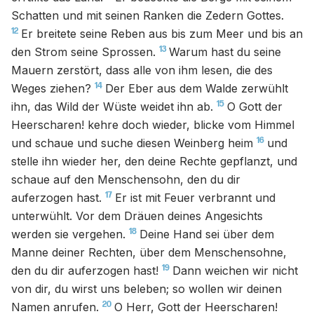
Schatten und mit seinen Ranken die Zedern Gottes.
12
Er breitete seine Reben aus bis zum Meer und bis an
13
den Strom seine Sprossen.
Warum hast du seine
Mauern zerstört, dass alle von ihm lesen, die des
14
Weges ziehen?
Der Eber aus dem Walde zerwühlt
15
ihn, das Wild der Wüste weidet ihn ab.
O Gott der
Heerscharen! kehre doch wieder, blicke vom Himmel
16
und schaue und suche diesen Weinberg heim
und
stelle ihn wieder her, den deine Rechte gepflanzt, und
schaue auf den Menschensohn, den du dir
17
auferzogen hast.
Er ist mit Feuer verbrannt und
unterwühlt. Vor dem Dräuen deines Angesichts
18
werden sie vergehen.
Deine Hand sei über dem
Manne deiner Rechten, über dem Menschensohne,
19
den du dir auferzogen hast!
Dann weichen wir nicht
von dir, du wirst uns beleben; so wollen wir deinen
20
Namen anrufen.
O Herr, Gott der Heerscharen!