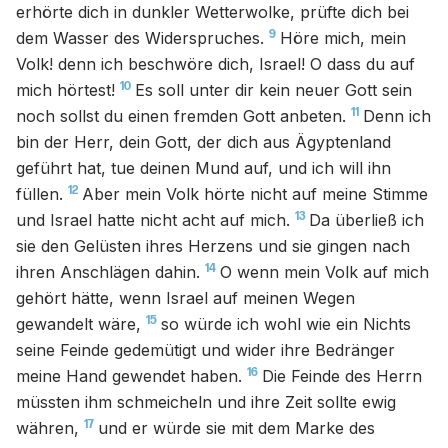
erhörte dich in dunkler Wetterwolke, prüfte dich bei
9
dem Wasser des Widerspruches.
Höre mich, mein
Volk! denn ich beschwöre dich, Israel! O dass du auf
10
mich hörtest!
Es soll unter dir kein neuer Gott sein
11
noch sollst du einen fremden Gott anbeten.
Denn ich
bin der Herr, dein Gott, der dich aus Ägyptenland
geführt hat, tue deinen Mund auf, und ich will ihn
12
füllen.
Aber mein Volk hörte nicht auf meine Stimme
13
und Israel hatte nicht acht auf mich.
Da überließ ich
sie den Gelüsten ihres Herzens und sie gingen nach
14
ihren Anschlägen dahin.
O wenn mein Volk auf mich
gehört hätte, wenn Israel auf meinen Wegen
15
gewandelt wäre,
so würde ich wohl wie ein Nichts
seine Feinde gedemütigt und wider ihre Bedränger
16
meine Hand gewendet haben.
Die Feinde des Herrn
müssten ihm schmeicheln und ihre Zeit sollte ewig
17
währen,
und er würde sie mit dem Marke des