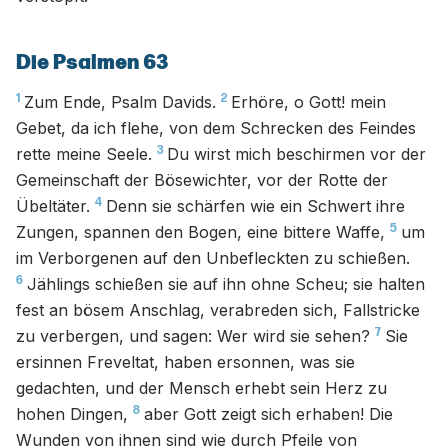
Die Psalmen 63
1
2
Zum Ende, Psalm Davids.
Erhöre, o Gott! mein
Gebet, da ich flehe, von dem Schrecken des Feindes
3
rette meine Seele.
Du wirst mich beschirmen vor der
Gemeinschaft der Bösewichter, vor der Rotte der
4
Übeltäter.
Denn sie schärfen wie ein Schwert ihre
5
Zungen, spannen den Bogen, eine bittere Waffe,
um
im Verborgenen auf den Unbefleckten zu schießen.
6
Jählings schießen sie auf ihn ohne Scheu; sie halten
fest an bösem Anschlag, verabreden sich, Fallstricke
7
zu verbergen, und sagen: Wer wird sie sehen?
Sie
ersinnen Freveltat, haben ersonnen, was sie
gedachten, und der Mensch erhebt sein Herz zu
8
hohen Dingen,
aber Gott zeigt sich erhaben! Die
Wunden von ihnen sind wie durch Pfeile von