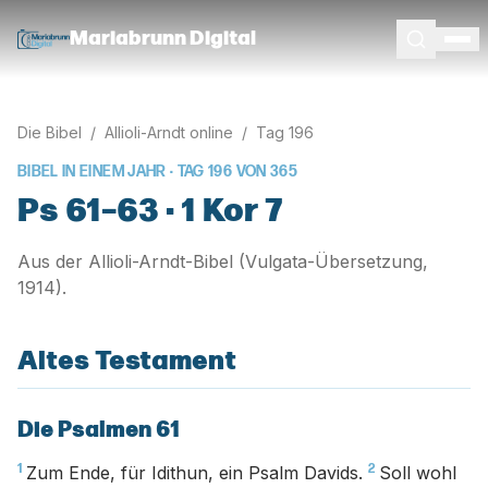
Mariabrunn Digital
Die Bibel
/
Allioli-Arndt online
/
Tag
196
BIBEL IN EINEM JAHR · TAG
196
VON
365
Ps 61–63 · 1 Kor 7
Aus der Allioli-Arndt-Bibel (Vulgata-Übersetzung,
1914).
Altes Testament
Die Psalmen 61
1
2
Zum Ende, für Idithun, ein Psalm Davids.
Soll wohl