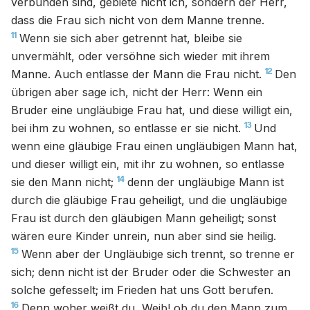
verbunden sind, gebiete nicht ich, sondern der Herr,
dass die Frau sich nicht von dem Manne trenne.
11
Wenn sie sich aber getrennt hat, bleibe sie
unvermählt, oder versöhne sich wieder mit ihrem
12
Manne. Auch entlasse der Mann die Frau nicht.
Den
übrigen aber sage ich, nicht der Herr: Wenn ein
Bruder eine ungläubige Frau hat, und diese willigt ein,
13
bei ihm zu wohnen, so entlasse er sie nicht.
Und
wenn eine gläubige Frau einen ungläubigen Mann hat,
und dieser willigt ein, mit ihr zu wohnen, so entlasse
14
sie den Mann nicht;
denn der ungläubige Mann ist
durch die gläubige Frau geheiligt, und die ungläubige
Frau ist durch den gläubigen Mann geheiligt; sonst
wären eure Kinder unrein, nun aber sind sie heilig.
15
Wenn aber der Ungläubige sich trennt, so trenne er
sich; denn nicht ist der Bruder oder die Schwester an
solche gefesselt; im Frieden hat uns Gott berufen.
16
Denn woher weißt du, Weib! ob du den Mann zum