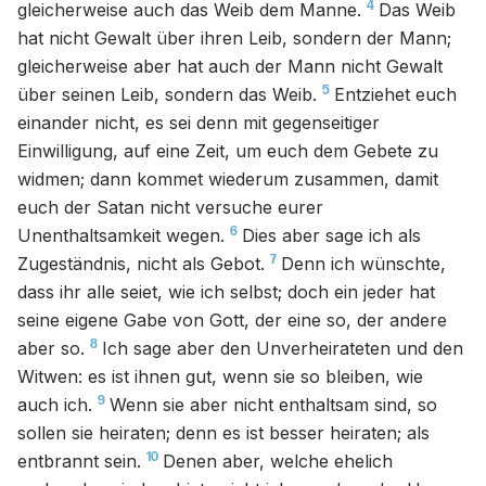
4
gleicherweise auch das Weib dem Manne.
Das Weib
hat nicht Gewalt über ihren Leib, sondern der Mann;
gleicherweise aber hat auch der Mann nicht Gewalt
5
über seinen Leib, sondern das Weib.
Entziehet euch
einander nicht, es sei denn mit gegenseitiger
Einwilligung, auf eine Zeit, um euch dem Gebete zu
widmen; dann kommet wiederum zusammen, damit
euch der Satan nicht versuche eurer
6
Unenthaltsamkeit wegen.
Dies aber sage ich als
7
Zugeständnis, nicht als Gebot.
Denn ich wünschte,
dass ihr alle seiet, wie ich selbst; doch ein jeder hat
seine eigene Gabe von Gott, der eine so, der andere
8
aber so.
Ich sage aber den Unverheirateten und den
Witwen: es ist ihnen gut, wenn sie so bleiben, wie
9
auch ich.
Wenn sie aber nicht enthaltsam sind, so
sollen sie heiraten; denn es ist besser heiraten; als
10
entbrannt sein.
Denen aber, welche ehelich