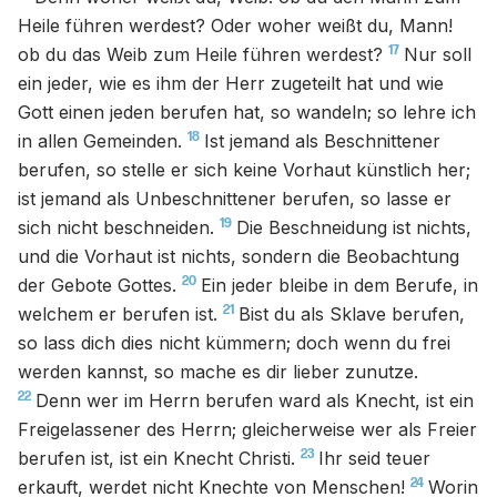
Heile führen werdest? Oder woher weißt du, Mann!
17
ob du das Weib zum Heile führen werdest?
Nur soll
ein jeder, wie es ihm der Herr zugeteilt hat und wie
Gott einen jeden berufen hat, so wandeln; so lehre ich
18
in allen Gemeinden.
Ist jemand als Beschnittener
berufen, so stelle er sich keine Vorhaut künstlich her;
ist jemand als Unbeschnittener berufen, so lasse er
19
sich nicht beschneiden.
Die Beschneidung ist nichts,
und die Vorhaut ist nichts, sondern die Beobachtung
20
der Gebote Gottes.
Ein jeder bleibe in dem Berufe, in
21
welchem er berufen ist.
Bist du als Sklave berufen,
so lass dich dies nicht kümmern; doch wenn du frei
werden kannst, so mache es dir lieber zunutze.
22
Denn wer im Herrn berufen ward als Knecht, ist ein
Freigelassener des Herrn; gleicherweise wer als Freier
23
berufen ist, ist ein Knecht Christi.
Ihr seid teuer
24
erkauft, werdet nicht Knechte von Menschen!
Worin