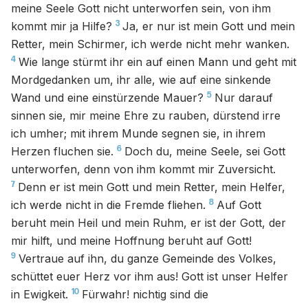
meine Seele Gott nicht unterworfen sein, von ihm
3
kommt mir ja Hilfe?
Ja, er nur ist mein Gott und mein
Retter, mein Schirmer, ich werde nicht mehr wanken.
4
Wie lange stürmt ihr ein auf einen Mann und geht mit
Mordgedanken um, ihr alle, wie auf eine sinkende
5
Wand und eine einstürzende Mauer?
Nur darauf
sinnen sie, mir meine Ehre zu rauben, dürstend irre
ich umher; mit ihrem Munde segnen sie, in ihrem
6
Herzen fluchen sie.
Doch du, meine Seele, sei Gott
unterworfen, denn von ihm kommt mir Zuversicht.
7
Denn er ist mein Gott und mein Retter, mein Helfer,
8
ich werde nicht in die Fremde fliehen.
Auf Gott
beruht mein Heil und mein Ruhm, er ist der Gott, der
mir hilft, und meine Hoffnung beruht auf Gott!
9
Vertraue auf ihn, du ganze Gemeinde des Volkes,
schüttet euer Herz vor ihm aus! Gott ist unser Helfer
10
in Ewigkeit.
Fürwahr! nichtig sind die