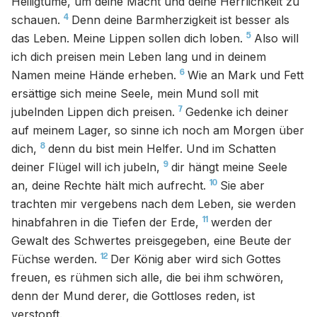
Heiligtume, um deine Macht und deine Herrlichkeit zu
4
schauen.
Denn deine Barmherzigkeit ist besser als
5
das Leben. Meine Lippen sollen dich loben.
Also will
ich dich preisen mein Leben lang und in deinem
6
Namen meine Hände erheben.
Wie an Mark und Fett
ersättige sich meine Seele, mein Mund soll mit
7
jubelnden Lippen dich preisen.
Gedenke ich deiner
auf meinem Lager, so sinne ich noch am Morgen über
8
dich,
denn du bist mein Helfer. Und im Schatten
9
deiner Flügel will ich jubeln,
dir hängt meine Seele
10
an, deine Rechte hält mich aufrecht.
Sie aber
trachten mir vergebens nach dem Leben, sie werden
11
hinabfahren in die Tiefen der Erde,
werden der
Gewalt des Schwertes preisgegeben, eine Beute der
12
Füchse werden.
Der König aber wird sich Gottes
freuen, es rühmen sich alle, die bei ihm schwören,
denn der Mund derer, die Gottloses reden, ist
verstopft.