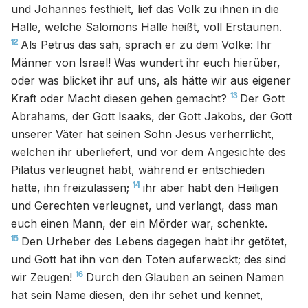
und Johannes festhielt, lief das Volk zu ihnen in die
Halle, welche Salomons Halle heißt, voll Erstaunen.
12
Als Petrus das sah, sprach er zu dem Volke: Ihr
Männer von Israel! Was wundert ihr euch hierüber,
oder was blicket ihr auf uns, als hätte wir aus eigener
13
Kraft oder Macht diesen gehen gemacht?
Der Gott
Abrahams, der Gott Isaaks, der Gott Jakobs, der Gott
unserer Väter hat seinen Sohn Jesus verherrlicht,
welchen ihr überliefert, und vor dem Angesichte des
Pilatus verleugnet habt, während er entschieden
14
hatte, ihn freizulassen;
ihr aber habt den Heiligen
und Gerechten verleugnet, und verlangt, dass man
euch einen Mann, der ein Mörder war, schenkte.
15
Den Urheber des Lebens dagegen habt ihr getötet,
und Gott hat ihn von den Toten auferweckt; des sind
16
wir Zeugen!
Durch den Glauben an seinen Namen
hat sein Name diesen, den ihr sehet und kennet,