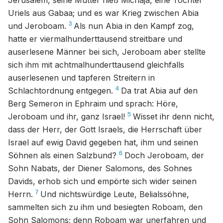
Jerusalem, seine Mutter hieß Michaja, eine Tochter
Uriels aus Gabaa; und es war Krieg zwischen Abia
3
und Jeroboam.
Als nun Abia in den Kampf zog,
hatte er viermalhunderttausend streitbare und
auserlesene Männer bei sich, Jeroboam aber stellte
sich ihm mit achtmalhunderttausend gleichfalls
auserlesenen und tapferen Streitern in
4
Schlachtordnung entgegen.
Da trat Abia auf den
Berg Semeron in Ephraim und sprach: Höre,
5
Jeroboam und ihr, ganz Israel!
Wisset ihr denn nicht,
dass der Herr, der Gott Israels, die Herrschaft über
Israel auf ewig David gegeben hat, ihm und seinen
6
Söhnen als einen Salzbund?
Doch Jeroboam, der
Sohn Nabats, der Diener Salomons, des Sohnes
Davids, erhob sich und empörte sich wider seinen
7
Herrn.
Und nichtswürdige Leute, Belialssöhne,
sammelten sich zu ihm und besiegten Roboam, den
Sohn Salomons; denn Roboam war unerfahren und