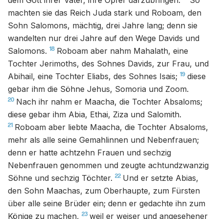
dem Gott ihrer Väter, ihre Opfer darzubringen.
So
machten sie das Reich Juda stark und Roboam, den
Sohn Salomons, mächtig, drei Jahre lang; denn sie
wandelten nur drei Jahre auf den Wege Davids und
18
Salomons.
Roboam aber nahm Mahalath, eine
Tochter Jerimoths, des Sohnes Davids, zur Frau, und
19
Abihail, eine Tochter Eliabs, des Sohnes Isais;
diese
gebar ihm die Söhne Jehus, Somoria und Zoom.
20
Nach ihr nahm er Maacha, die Tochter Absaloms;
diese gebar ihm Abia, Ethai, Ziza und Salomith.
21
Roboam aber liebte Maacha, die Tochter Absaloms,
mehr als alle seine Gemahlinnen und Nebenfrauen;
denn er hatte achtzehn Frauen und sechzig
Nebenfrauen genommen und zeugte achtundzwanzig
22
Söhne und sechzig Töchter.
Und er setzte Abias,
den Sohn Maachas, zum Oberhaupte, zum Fürsten
über alle seine Brüder ein; denn er gedachte ihn zum
23
Könige zu machen,
weil er weiser und angesehener