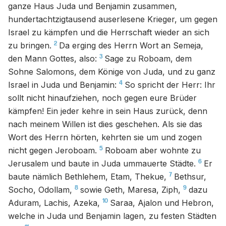
ganze Haus Juda und Benjamin zusammen,
hundertachtzigtausend auserlesene Krieger, um gegen
Israel zu kämpfen und die Herrschaft wieder an sich
2
zu bringen.
Da erging des Herrn Wort an Semeja,
3
den Mann Gottes, also:
Sage zu Roboam, dem
Sohne Salomons, dem Könige von Juda, und zu ganz
4
Israel in Juda und Benjamin:
So spricht der Herr: Ihr
sollt nicht hinaufziehen, noch gegen eure Brüder
kämpfen! Ein jeder kehre in sein Haus zurück, denn
nach meinem Willen ist dies geschehen. Als sie das
Wort des Herrn hörten, kehrten sie um und zogen
5
nicht gegen Jeroboam.
Roboam aber wohnte zu
6
Jerusalem und baute in Juda ummauerte Städte.
Er
7
baute nämlich Bethlehem, Etam, Thekue,
Bethsur,
8
9
Socho, Odollam,
sowie Geth, Maresa, Ziph,
dazu
10
Aduram, Lachis, Azeka,
Saraa, Ajalon und Hebron,
welche in Juda und Benjamin lagen, zu festen Städten