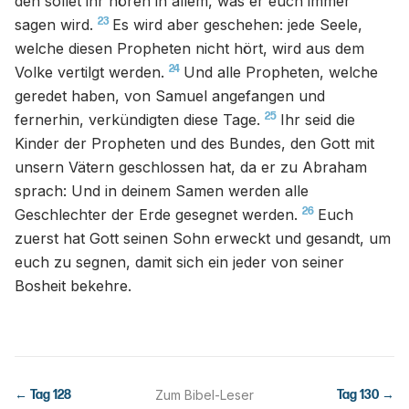
den sollet ihr hören in allem, was er euch immer
23
sagen wird.
Es wird aber geschehen: jede Seele,
welche diesen Propheten nicht hört, wird aus dem
24
Volke vertilgt werden.
Und alle Propheten, welche
geredet haben, von Samuel angefangen und
25
fernerhin, verkündigten diese Tage.
Ihr seid die
Kinder der Propheten und des Bundes, den Gott mit
unsern Vätern geschlossen hat, da er zu Abraham
sprach: Und in deinem Samen werden alle
26
Geschlechter der Erde gesegnet werden.
Euch
zuerst hat Gott seinen Sohn erweckt und gesandt, um
euch zu segnen, damit sich ein jeder von seiner
Bosheit bekehre.
← Tag
128
Zum Bibel-Leser
Tag
130
→