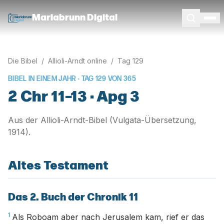
Mariabrunn Digital
Die Bibel
/
Allioli-Arndt online
/
Tag
129
BIBEL IN EINEM JAHR · TAG
129
VON
365
2 Chr 11–13 · Apg 3
Aus der Allioli-Arndt-Bibel (Vulgata-Übersetzung,
1914).
Altes Testament
Das 2. Buch der Chronik 11
1
Als Roboam aber nach Jerusalem kam, rief er das