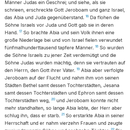
Männer Judas ein Geschrei; und siehe, als sie
schrieen, erschreckte Gott Jeroboam und ganz Israel,
16
das Abia und Juda gegenüberstand.
Da flohen die
Söhne Israels vor Juda und Gott gab sie in deren
17
Hand.
So brachte Abia und sein Volk ihnen eine
große Niederlage bei und von Israel fielen verwundet
18
fünfmalhunderttausend tapfere Männer.
So wurden
die Söhne Israels zu jener Zeit verdemütigt und die
Söhne Judas wurden mächtig, denn sie vertrauten auf
19
den Herrn, den Gott ihrer Väter.
Abia aber verfolgte
Jeroboam auf der Flucht und nahm ihm von seinen
Städten Bethel samt dessen Tochterstädten, Jesana
samt dessen Tochterstädten und Ephron samt dessen
20
Tochterstädten weg,
und Jeroboam konnte nicht
mehr standhalten, so lange Abia lebte, der Herr aber
21
schlug ihn, dass er starb.
So erstarkte Abia in seiner
Herrschaft und er nahm vierzehn Frauen und zeugte
22