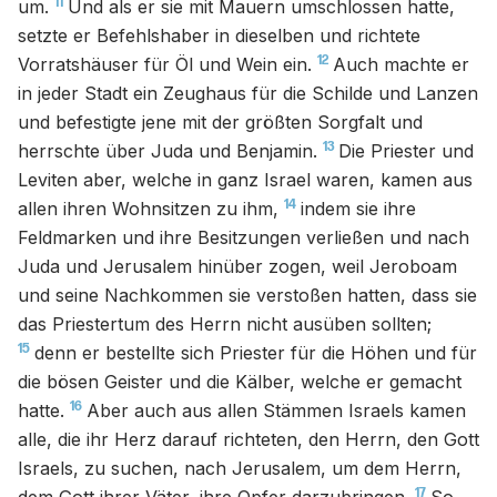
11
um.
Und als er sie mit Mauern umschlossen hatte,
setzte er Befehlshaber in dieselben und richtete
12
Vorratshäuser für Öl und Wein ein.
Auch machte er
in jeder Stadt ein Zeughaus für die Schilde und Lanzen
und befestigte jene mit der größten Sorgfalt und
13
herrschte über Juda und Benjamin.
Die Priester und
Leviten aber, welche in ganz Israel waren, kamen aus
14
allen ihren Wohnsitzen zu ihm,
indem sie ihre
Feldmarken und ihre Besitzungen verließen und nach
Juda und Jerusalem hinüber zogen, weil Jeroboam
und seine Nachkommen sie verstoßen hatten, dass sie
das Priestertum des Herrn nicht ausüben sollten;
15
denn er bestellte sich Priester für die Höhen und für
die bösen Geister und die Kälber, welche er gemacht
16
hatte.
Aber auch aus allen Stämmen Israels kamen
alle, die ihr Herz darauf richteten, den Herrn, den Gott
Israels, zu suchen, nach Jerusalem, um dem Herrn,
17