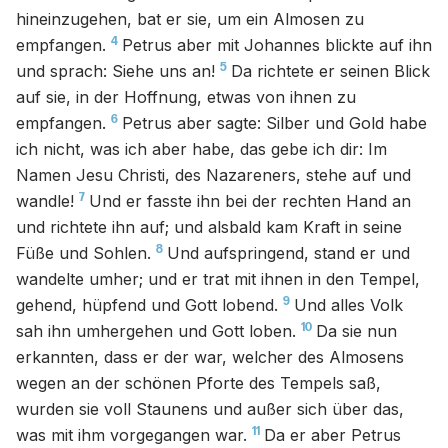
hineinzugehen, bat er sie, um ein Almosen zu
4
empfangen.
Petrus aber mit Johannes blickte auf ihn
5
und sprach: Siehe uns an!
Da richtete er seinen Blick
auf sie, in der Hoffnung, etwas von ihnen zu
6
empfangen.
Petrus aber sagte: Silber und Gold habe
ich nicht, was ich aber habe, das gebe ich dir: Im
Namen Jesu Christi, des Nazareners, stehe auf und
7
wandle!
Und er fasste ihn bei der rechten Hand an
und richtete ihn auf; und alsbald kam Kraft in seine
8
Füße und Sohlen.
Und aufspringend, stand er und
wandelte umher; und er trat mit ihnen in den Tempel,
9
gehend, hüpfend und Gott lobend.
Und alles Volk
10
sah ihn umhergehen und Gott loben.
Da sie nun
erkannten, dass er der war, welcher des Almosens
wegen an der schönen Pforte des Tempels saß,
wurden sie voll Staunens und außer sich über das,
11
was mit ihm vorgegangen war.
Da er aber Petrus