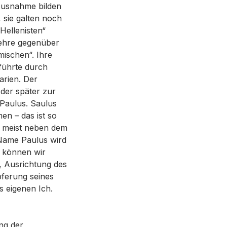
Ausnahme bilden
 sie galten noch
Hellenisten“
Lehre gegenüber
mischen“. Ihre
 führte durch
arien. Der
der später zur
Paulus. Saulus
n – das ist so
n meist neben dem
 Name Paulus wird
s können wir
 Ausrichtung des
pferung seines
 eigenen Ich.
ng der