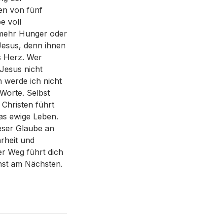
en von fünf
e voll
e mehr Hunger oder
Jesus, denn ihnen
s Herz. Wer
 Jesus nicht
 werde ich nicht
 Worte. Selbst
Christen führt
as ewige Leben.
ieser Glaube an
rheit und
er Weg führt dich
enst am Nächsten.