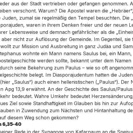
weder aus der Stadt vertrieben oder gefangen genommen. 
bleiben verschont. Warum? Die Apostel waren die „Hebräer“,
 Juden, zumal sie regelmäßig den Tempel besuchten. Die „
asporajuden, waren in ihrem Denken freier und der neuen 
ihrer Lebensweise und demnach gefährlicher als die „Einhei
 aber nicht zur Auflösung der Gemeinde. Im Gegenteil, sie
wollt zur Mission und Ausbreitung in ganz Judäa und Sam
Stephanus wohnte ein Mann namens Saulus bei, ein Mann, 
postelgeschichte werden sollte, bekannt unter dem Namen 
 durch seine Bekehrung zum Paulus – wie so oft angenomme
telgeschichte belegt. Im Diasporajudentum hatten die Jude
hier „Saulus“) auch einen hellenistischen („Paulus“). Der
 in Apg 13,9 erwähnt. An der Geschichte des Saulus/Paulu
kehr bedeutet. Wahre Umkehr bedeutet Herzensänderung,
ues Ziel sowie Standhaftigkeit im Glauben bis hin zur Aufo
lauben in Zuwendung zum Nächsten und Hintanhaltung des
r auf diesem Weg schon gekommen?
h 6,35-40
 seiner Rede in der Synagoge von Kafarnaum an die Speisu