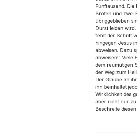
Fünftausend. Die
Broten und zwei F
übriggeblieben si
Durst leiden wir
fehlt der Schrit
hingegen Jesus in
abweisen. Dazu sp
abweisen!“ Viele B
dem reumütigen S
der Weg zum Heil 
Der Glaube an ihn
ihn beinhaltet je
Wirklichkeit des 
aber nicht nur zu
Beschreite diesen