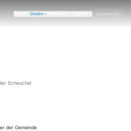
Pfarre
Glaube
Mitmachen
Projekte
Suchen
⌘K
ter Scheuchel
der der Gemeinde