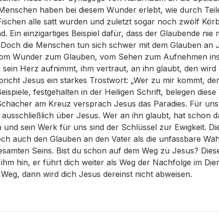
 Menschen haben bei diesem Wunder erlebt, wie durch Teil
ischen alle satt wurden und zuletzt sogar noch zwölf Körb
nd. Ein einzigartiges Beispiel dafür, dass der Glaubende ni
d. Doch die Menschen tun sich schwer mit dem Glauben an 
t vom Wunder zum Glauben, vom Sehen zum Aufnehmen in
 sein Herz aufnimmt, ihm vertraut, an ihn glaubt, den wird
richt Jesus ein starkes Trostwort: „Wer zu mir kommt, den
eispiele, festgehalten in der Heiligen Schrift, belegen diese
chächer am Kreuz versprach Jesus das Paradies. Für uns 
ausschließlich über Jesus. Wer an ihn glaubt, hat schon d
 und sein Werk für uns sind der Schlüssel zur Ewigkeit. D
doch auch den Glauben an den Vater als die unfassbare Wah
gesamten Seins. Bist du schon auf dem Weg zu Jesus? Dies
 ihm hin, er führt dich weiter als Weg der Nachfolge im Di
 Weg, dann wird dich Jesus dereinst nicht abweisen.