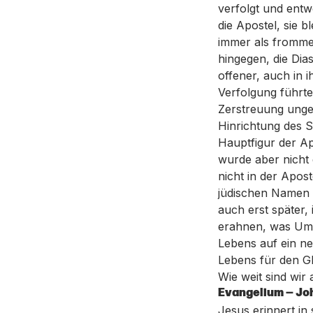
verfolgt und ent
die Apostel, sie 
immer als fromme
hingegen, die Di
offener, auch in 
Verfolgung führte
Zerstreuung unge
Hinrichtung des 
Hauptfigur der A
wurde aber nicht
nicht in der Apos
jüdischen Namen (
auch erst später,
erahnen, was Um
Lebens auf ein ne
Lebens für den G
Wie weit sind wi
Evangelium — Jo
Jesus erinnert in