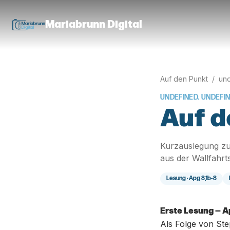
Mariabrunn Digital
Auf den Punkt
/
und
UNDEFINED. UNDEFI
Auf d
Kurzauslegung zu
aus der Wallfahrt
Lesung ·
Apg 8,1b-8
Erste Lesung — A
Als Folge von Ste