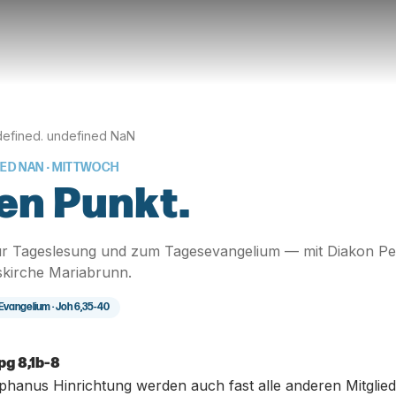
efined. undefined NaN
NED NAN
· MITTWOCH
en Punkt.
r Tageslesung und zum Tagesevangelium — mit Diakon Pe
skirche Mariabrunn.
Evangelium ·
Joh 6,35-40
pg 8,1b-8
phanus Hinrichtung werden auch fast alle anderen Mitglie