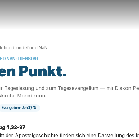
efined. undefined NaN
NED NAN
· DIENSTAG
en Punkt.
r Tageslesung und zum Tagesevangelium — mit Diakon Pe
skirche Mariabrunn.
Evangelium ·
Joh 3,7-15
pg 4,32-37
tt der Apostelgeschichte finden sich eine Darstellung des 