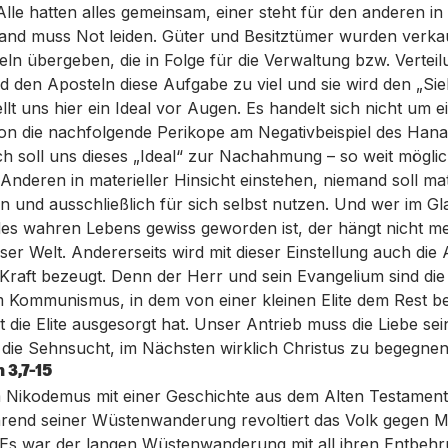
lle hatten alles gemeinsam, einer steht für den anderen in 
mand muss Not leiden. Güter und Besitztümer wurden verkau
ln übergeben, die in Folge für die Verwaltung bzw. Verteil
d den Aposteln diese Aufgabe zu viel und sie wird den „Si
llt uns hier ein Ideal vor Augen. Es handelt sich nicht um e
on die nachfolgende Perikope am Negativbeispiel des Hana
ch soll uns dieses „Ideal“ zur Nachahmung – so weit möglic
 Anderen in materieller Hinsicht einstehen, niemand soll mat
n und ausschließlich für sich selbst nutzen. Und wer im G
es wahren Lebens gewiss geworden ist, der hängt nicht me
ser Welt. Andererseits wird mit dieser Einstellung auch die
Kraft bezeugt. Denn der Herr und sein Evangelium sind die 
 Kommunismus, in dem von einer kleinen Elite dem Rest be
t die Elite ausgesorgt hat. Unser Antrieb muss die Liebe sei
die Sehnsucht, im Nächsten wirklich Christus zu begegnen
 3,7-15
m Nikodemus mit einer Geschichte aus dem Alten Testamen
rend seiner Wüstenwanderung revoltiert das Volk gegen M
 Es war der langen Wüstenwanderung mit all ihren Entbeh