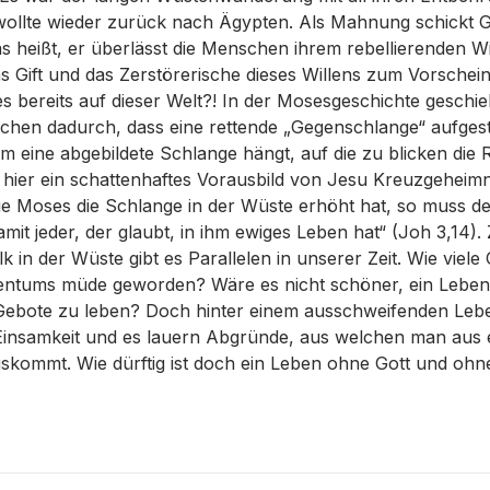
wollte wieder zurück nach Ägypten. Als Mahnung schickt G
as heißt, er überlässt die Menschen ihrem rebellierenden W
as Gift und das Zerstörerische dieses Willens zum Vorsche
 es bereits auf dieser Welt?! In der Mosesgeschichte geschieh
hen dadurch, dass eine rettende „Gegenschlange“ aufgestel
m eine abgebildete Schlange hängt, auf die zu blicken die R
hier ein schattenhaftes Vorausbild von Jesu Kreuzgeheimni
wie Moses die Schlange in der Wüste erhöht hat, so muss
mit jeder, der glaubt, in ihm ewiges Leben hat“ (Joh 3,14)
k in der Wüste gibt es Parallelen in unserer Zeit. Wie viele 
tentums müde geworden? Wäre es nicht schöner, ein Leben 
 Gebote zu leben? Doch hinter einem ausschweifenden Lebe
t Einsamkeit und es lauern Abgründe, aus welchen man aus 
kommt. Wie dürftig ist doch ein Leben ohne Gott und oh