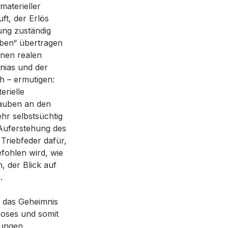
materieller
ft, der Erlös
ung zuständig
eben“ übertragen
inen realen
nias und der
h – ermutigen:
erielle
lauben an den
hr selbstsüchtig
 Auferstehung des
Triebfeder dafür,
fohlen wird, wie
n, der Blick auf
.
t das Geheimnis
oses und somit
rungen