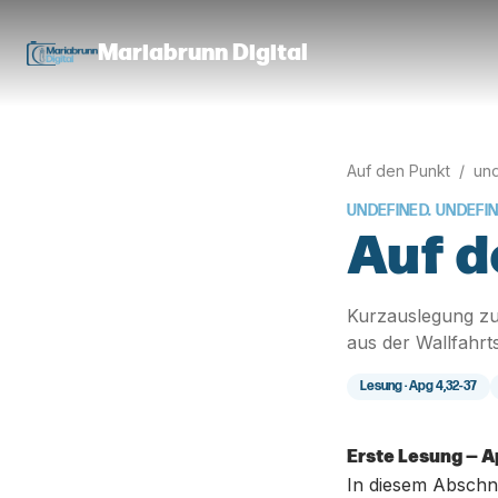
Mariabrunn Digital
Auf den Punkt
/
und
UNDEFINED. UNDEFI
Auf d
Kurzauslegung zu
aus der Wallfahrt
Lesung ·
Apg 4,32-37
Erste Lesung — A
In diesem Abschni