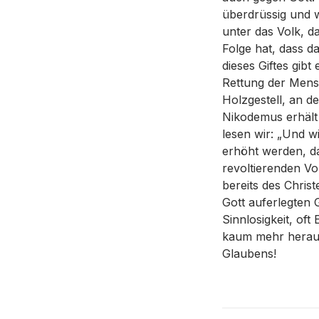
überdrüssig und 
unter das Volk, d
Folge hat, dass d
dieses Giftes gibt
Rettung der Mensc
Holzgestell, an de
Nikodemus erhält 
lesen wir: „Und 
erhöht werden, da
revoltierenden Vol
bereits des Chris
Gott auferlegten
Sinnlosigkeit, of
kaum mehr heraus
Glaubens!