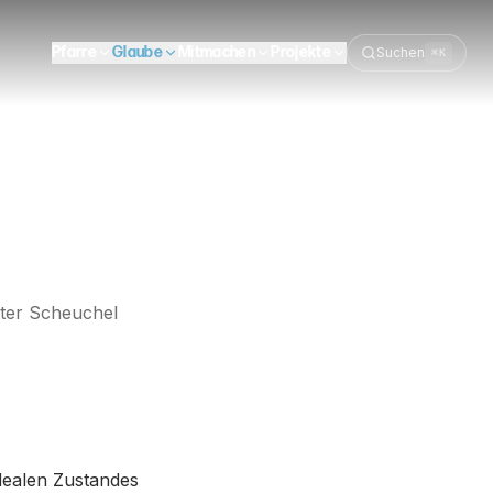
Pfarre
Glaube
Mitmachen
Projekte
Suchen
⌘K
ter Scheuchel
idealen Zustandes