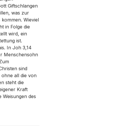
ott Giftschlangen
illen, was zur
in kommen. Wieviel
t in Folge die
lt wird, ein
ettung ist.
s. In Joh 3,14
 der Menschensohn
. Zum
Christen sind
ohne all die von
n steht die
eigener Kraft
ne Weisungen des