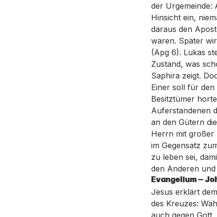
der Urgemeinde: A
Hinsicht ein, nie
daraus den Aposte
waren. Später wir
(Apg 6). Lukas ste
Zustand, was sch
Saphira zeigt. Do
Einer soll für den
Besitztümer horte
Auferstandenen d
an den Gütern die
Herrn mit großer 
im Gegensatz zum
zu leben sei, dami
den Anderen und 
Evangelium — Joh
Jesus erklärt de
des Kreuzes: Wäh
auch gegen Gott.