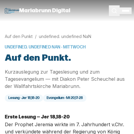
Mariabrunn Digital
Auf den Punkt
/
undefined. undefined NaN
UNDEFINED. UNDEFINED NAN
· MITTWOCH
Auf den Punkt.
Kurzauslegung zur Tageslesung und zum
Tagesevangelium — mit Diakon Peter Scheuchel aus
der Wallfahrtskirche Mariabrunn.
Lesung ·
Jer 18,18-20
Evangelium ·
Mt 20,17-28
Erste Lesung — Jer 18,18-20
Der Prophet Jeremia wirkte im 7. Jahrhundert v.Chr.
und verkündete während der Regierung von König