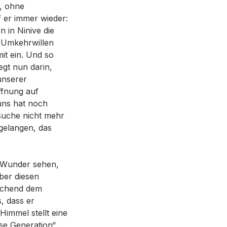
g, ohne
 er immer wieder:
n in Ninive die
 Umkehrwillen
mit ein. Und so
egt nun darin,
unserer
ffnung auf
uns hat noch
rsuche nicht mehr
gelangen, das
r Wunder sehen,
Aber diesen
rechend dem
, dass er
immel stellt eine
e Generation“.