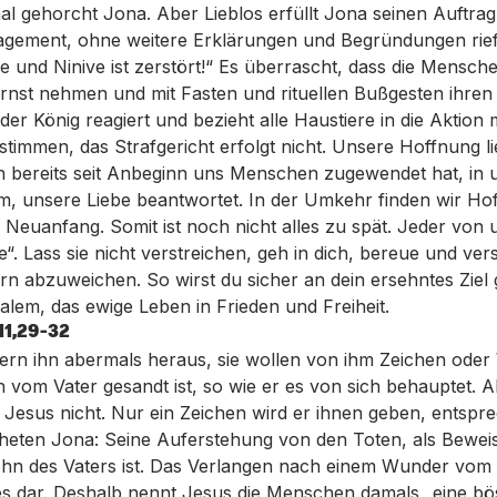
l gehorcht Jona. Aber Lieblos erfüllt Jona seinen Auftra
agement, ohne weitere Erklärungen und Begründungen rief
e und Ninive ist zerstört!“ Es überrascht, dass die Mensche
nst nehmen und mit Fasten und rituellen Bußgesten ihren
er König reagiert und bezieht alle Haustiere in die Aktion 
stimmen, das Strafgericht erfolgt nicht. Unsere Hoffnung li
ch bereits seit Anbeginn uns Menschen zugewendet hat, in 
, unsere Liebe beantwortet. In der Umkehr finden wir Ho
euanfang. Somit ist noch nicht alles zu spät. Jeder von 
ge“. Lass sie nicht verstreichen, geh in dich, bereue und ve
 abzuweichen. So wirst du sicher an dein ersehntes Ziel 
lem, das ewige Leben in Frieden und Freiheit.
11,29-32
ern ihn abermals heraus, sie wollen von ihm Zeichen ode
ch vom Vater gesandt ist, so wie er es von sich behauptet. 
n Jesus nicht. Nur ein Zeichen wird er ihnen geben, entsp
heten Jona: Seine Auferstehung von den Toten, als Beweis
ohn des Vaters ist. Das Verlangen nach einem Wunder vom H
s dar. Deshalb nennt Jesus die Menschen damals „eine bös