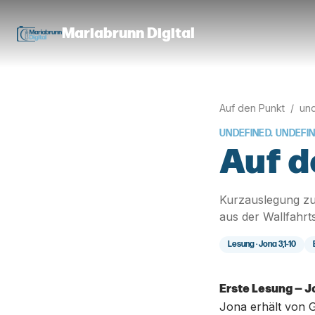
Mariabrunn Digital
Auf den Punkt
/
und
UNDEFINED. UNDEFI
Auf d
Kurzauslegung zu
aus der Wallfahrt
Lesung ·
Jona 3,1-10
Erste Lesung — Jo
Jona erhält von 