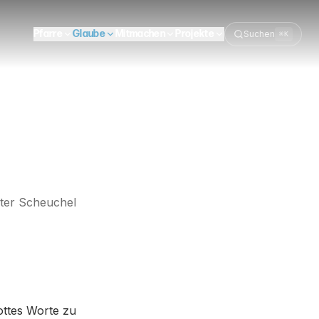
Pfarre
Glaube
Mitmachen
Projekte
Suchen
⌘K
ter Scheuchel
ottes Worte zu