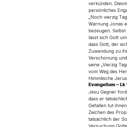
verkünden. Diesma
persönliches Eng
„Noch vierzig Tag
Warnung Jonas er
bezeugen. Selbst d
lässt sich Gott um
dass Gott, der si
Zuwendung zu ihm
Verschonung und N
seine „Vierzig Ta
vom Weg des Herrn
Himmlische Jerusa
Evangelium — Lk 
Jesu Gegner ford
dass er tatsächli
Gefallen tut ihne
Zeichen des Prop
tatsächlich der S
Versuchung Gotte