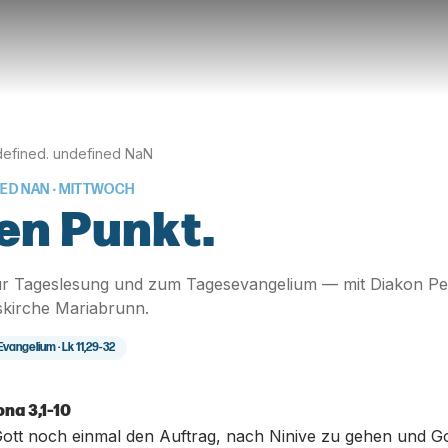
efined. undefined NaN
NED NAN
· MITTWOCH
en Punkt.
r Tageslesung und zum Tagesevangelium — mit Diakon Pe
skirche Mariabrunn.
Evangelium ·
Lk 11,29-32
na 3,1-10
Gott noch einmal den Auftrag, nach Ninive zu gehen und G