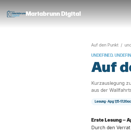
Mariabrunn Digital
Auf den Punkt
/
und
UNDEFINED. UNDEFI
Auf d
Kurzauslegung zu
aus der Wallfahrt
Lesung ·
Apg 1,15-17.20a
Erste Lesung — A
Durch den Verrat 