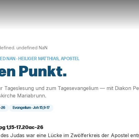
efined. undefined NaN
NED NAN
· HEILIGER MATTHIAS, APOSTEL
en Punkt.
r Tageslesung und zum Tagesevangelium — mit Diakon Pe
skirche Mariabrunn.
c-26
Evangelium ·
Joh 15,9-17
pg 1,15-17.20ac-26
des Judas war eine Lücke im Zwölferkreis der Apostel ent