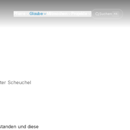
Pfarre
Glaube
Mitmachen
Projekte
Suchen
⌘K
ter Scheuchel
standen und diese