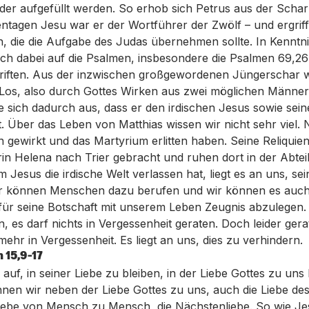
er aufgefüllt werden. So erhob sich Petrus aus der Schar
ntagen Jesu war er der Wortführer der Zwölf – und ergrif
, die die Aufgabe des Judas übernehmen sollte. In Kenntni
 sich dabei auf die Psalmen, insbesondere die Psalmen 69,26
riften. Aus der inzwischen großgewordenen Jüngerschar 
Los, also durch Gottes Wirken aus zwei möglichen Männer
e sich dadurch aus, dass er den irdischen Jesus sowie sei
. Über das Leben von Matthias wissen wir nicht sehr viel.
ien gewirkt und das Martyrium erlitten haben. Seine Reliqui
rin Helena nach Trier gebracht und ruhen dort in der Abteik
 Jesus die irdische Welt verlassen hat, liegt es an uns, sei
Wir können Menschen dazu berufen und wir können es auch 
für seine Botschaft mit unserem Leben Zeugnis abzulegen.
, es darf nichts in Vergessenheit geraten. Doch leider ger
ehr in Vergessenheit. Es liegt an uns, dies zu verhindern.
 15,9-17
 auf, in seiner Liebe zu bleiben, in der Liebe Gottes zu un
nnen wir neben der Liebe Gottes zu uns, auch die Liebe d
Liebe von Mensch zu Mensch, die Nächstenliebe. So wie Jesu