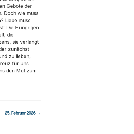
den Gebote der
n. Doch wie muss
n? Liebe muss
ist: Die Hungrigen
t, die
ns, sie verlangt
oder zunächst
nd zu lieben,
reuz für uns
 uns den Mut zum
25. Februar 2026
→