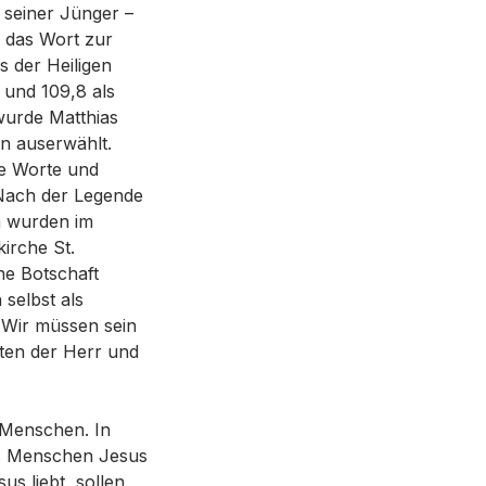
 seiner Jünger –
f das Wort zur
s der Heiligen
 und 109,8 als
wurde Matthias
n auserwählt.
ne Worte und
 Nach der Legende
en wurden im
irche St.
ne Botschaft
selbst als
 Wir müssen sein
aten der Herr und
s Menschen. In
es Menschen Jesus
s liebt, sollen