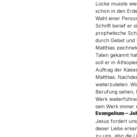
Lücke musste wied
schon in den Erde
Wahl einer Person
Schrift berief er
prophetische Sch
durch Gebet und 
Matthias zeichnet
Taten gekannt hat
soll er in Äthiop
Auftrag der Kaise
Matthias. Nachdem
weiterzuleiten. 
Berufung sehen, 
Werk weiterführen
sein Werk immer m
Evangelium — Joh
Jesus fordert uns
dieser Liebe erke
zu uns, also die 