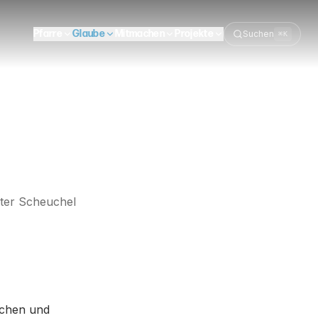
Pfarre
Glaube
Mitmachen
Projekte
Suchen
⌘K
ter Scheuchel
schen und