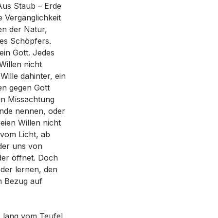
Aus Staub – Erde
e Vergänglichkeit
en der Natur,
es Schöpfers.
in Gott. Jedes
Willen nicht
ille dahinter, ein
en gegen Gott
in Missachtung
ünde nennen, oder
ien Willen nicht
vom Licht, ab
 der uns von
er öffnet. Doch
der lernen, den
n Bezug auf
e lang vom Teufel