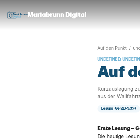
Mariabrunn Digital
Auf den Punkt
/
und
UNDEFINED. UNDEFI
Auf d
Kurzauslegung zu
aus der Wallfahrt
Lesung ·
Gen 2,7-9;3,1-7
Erste Lesung — Ge
Die heutige Lesu