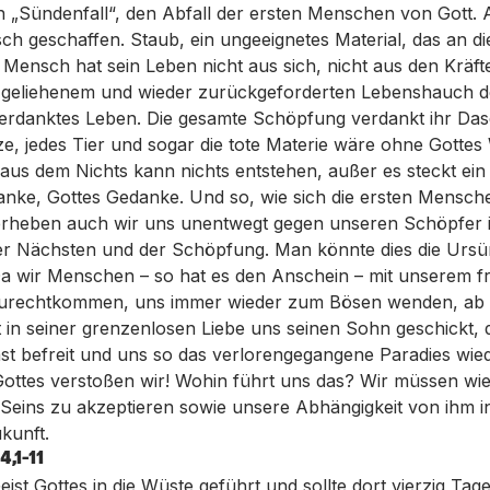
n „Sündenfall“, den Abfall der ersten Menschen von Gott. 
h geschaffen. Staub, ein ungeeignetes Material, das an di
er Mensch hat sein Leben nicht aus sich, nicht aus den Kräft
geliehenem und wieder zurückgeforderten Lebenshauch d
erdanktes Leben. Die gesamte Schöpfung verdankt ihr Dase
ze, jedes Tier und sogar die tote Materie wäre ohne Gottes 
us dem Nichts kann nichts entstehen, außer es steckt ein W
nke, Gottes Gedanke. Und so, wie sich die ersten Mensch
rheben auch wir uns unentwegt gegen unseren Schöpfer 
er Nächsten und der Schöpfung. Man könnte dies die Urs
 wir Menschen – so hat es den Anschein – mit unserem fre
zurechtkommen, uns immer wieder zum Bösen wenden, ab 
t in seiner grenzenlosen Liebe uns seinen Sohn geschickt,
t befreit und uns so das verlorengegangene Paradies wied
ottes verstoßen wir! Wohin führt uns das? Wir müssen wie
Seins zu akzeptieren sowie unsere Abhängigkeit von ihm i
kunft.
,1-11
ist Gottes in die Wüste geführt und sollte dort vierzig Tag