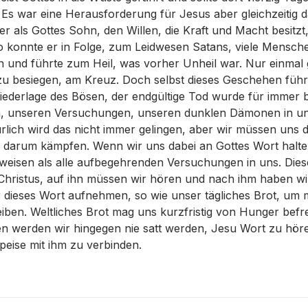
Es war eine Herausforderung für Jesus aber gleichzeitig d
er als Gottes Sohn, den Willen, die Kraft und Macht besitzt
So konnte er in Folge, zum Leidwesen Satans, viele Mensch
 und führte zum Heil, was vorher Unheil war. Nur einmal 
zu besiegen, am Kreuz. Doch selbst dieses Geschehen führ
iederlage des Bösen, der endgültige Tod wurde für immer 
rin, unseren Versuchungen, unseren dunklen Dämonen in un
ürlich wird das nicht immer gelingen, aber wir müssen un
 darum kämpfen. Wenn wir uns dabei an Gottes Wort halte
rweisen als alle aufbegehrenden Versuchungen in uns. Dies
 Christus, auf ihn müssen wir hören und nach ihm haben wi
ir dieses Wort aufnehmen, so wie unser tägliches Brot, um 
iben. Weltliches Brot mag uns kurzfristig von Hunger befr
n werden wir hingegen nie satt werden, Jesu Wort zu höre
peise mit ihm zu verbinden.