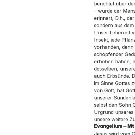
berichtet über de
– wurde der Mensc
erinnert, D.h., d
sondern aus dem 
Unser Leben ist v
Insekt, jede Pflan
vorhanden, denn a
schöpfender Geda
erhoben haben, e
desselben, unser
auch Erbsünde. Da
im Sinne Gottes 
von Gott, hat Got
unserer Sündenlas
selbst den Sohn G
Urgrund unseres 
unsere weitere Zu
Evangelium — Mt 4
Jesus wird vom Ge