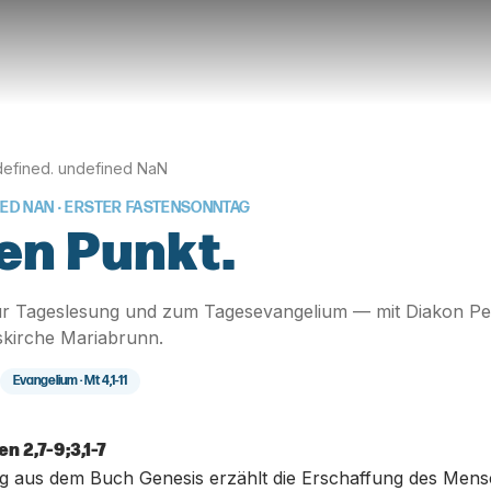
efined. undefined NaN
NED NAN
· ERSTER FASTENSONNTAG
en Punkt.
r Tageslesung und zum Tagesevangelium — mit Diakon Pe
skirche Mariabrunn.
Evangelium ·
Mt 4,1-11
n 2,7-9;3,1-7
ng aus dem Buch Genesis erzählt die Erschaffung des Men