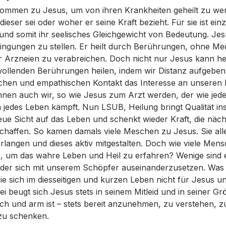
ommen zu Jesus, um von ihren Krankheiten geheilt zu wer
dieser sei oder woher er seine Kraft bezieht. Für sie ist einz
 und somit ihr seelisches Gleichgewicht von Bedeutung. Jesu
dingungen zu stellen. Er heilt durch Berührungen, ohne M
r Arzneien zu verabreichen. Doch nicht nur Jesus kann he
ollenden Berührungen heilen, indem wir Distanz aufgeben
lichen und empathischen Kontakt das Interesse an unseren
nen auch wir, so wie Jesus zum Arzt werden, der wie jede
jedes Leben kämpft. Nun LSUB, Heilung bringt Qualität in
eue Sicht auf das Leben und schenkt wieder Kraft, die näch
schaffen. So kamen damals viele Meschen zu Jesus. Sie all
rlangen und dieses aktiv mitgestalten. Doch wie viele Me
, um das wahre Leben und Heil zu erfahren? Wenige sind e
der sich mit unserem Schöpfer auseinanderzusetzen. Was b
e sich im diesseitigen und kurzen Leben nicht für Jesus u
i beugt sich Jesus stets in seinem Mitleid und in seiner G
ch und arm ist – stets bereit anzunehmen, zu verstehen, 
zu schenken.