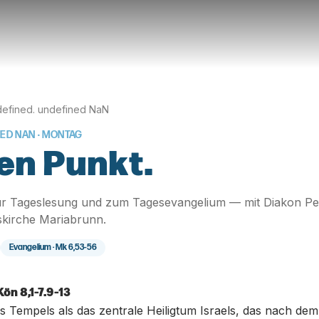
efined. undefined NaN
NED NAN
· MONTAG
en Punkt.
r Tageslesung und zum Tagesevangelium — mit Diakon Pe
skirche Mariabrunn.
Evangelium ·
Mk 6,53-56
Kön 8,1-7.9-13
Tempels als das zentrale Heiligtum Israels, das nach dem