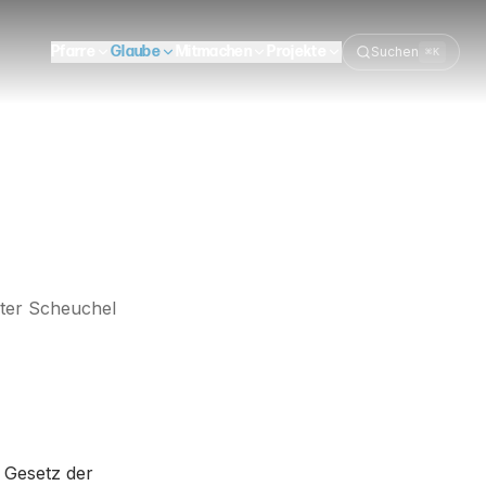
Pfarre
Glaube
Mitmachen
Projekte
Suchen
⌘K
ter Scheuchel
 Gesetz der