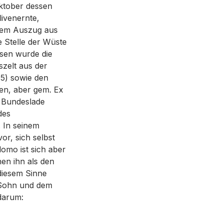
Oktober dessen
livenernte,
 dem Auszug aus
e Stelle der Wüste
esen wurde die
zelt aus der
-5) sowie den
en, aber gem. Ex
r Bundeslade
des
. In seinem
r, sich selbst
lomo ist sich aber
en ihn als den
 diesem Sinne
 Sohn und dem
darum: