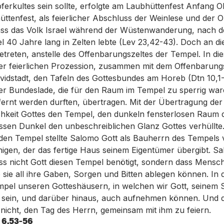
pferkultes sein sollte, erfolgte am Laubhüttenfest Anfang 
ttenfest, als feierlicher Abschluss der Weinlese und der O
dass das Volk Israel während der Wüstenwanderung, nach
el 40 Jahre lang in Zelten lebte (Lev 23,42-43). Doch an di
 getreten, anstelle des Offenbarungszeltes der Tempel. In di
er feierlichen Prozession, zusammen mit dem Offenbarungs
Davidstadt, den Tafeln des Gottesbundes am Horeb (Dtn 10,1
er Bundeslade, die für den Raum im Tempel zu sperrig war
tfernt werden durften, übertragen. Mit der Übertragung de
lichkeit Gottes den Tempel, den dunkeln fensterlosen Raum 
dessen Dunkel den unbeschreiblichen Glanz Gottes verhüllte
en Tempel stellte Salomo Gott als Bauherrn des Tempels vo
enigen, der das fertige Haus seinem Eigentümer übergibt. Sa
s nicht Gott diesen Tempel benötigt, sondern dass Mensch
 sie all ihre Gaben, Sorgen und Bitten ablegen können. In
empel unseren Gotteshäusern, in welchen wir Gott, seinem
 sein, und darüber hinaus, auch aufnehmen können. Und 
icht, den Tag des Herrn, gemeinsam mit ihm zu feiern.
 6,53-56