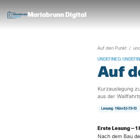
Mariabrunn Digital
Auf den Punkt
/
und
UNDEFINED. UNDEFI
Auf d
Kurzauslegung zu
aus der Wallfahrt
Lesung ·
1 Kön 8,1-7.9-13
Erste Lesung — 1 
Nach dem Bau des 