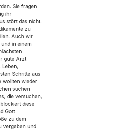
den. Sie fragen
ig ihr
s stört das nicht.
edikamente zu
ilen. Auch wir
 und in einem
 Nächsten
r gute Arzt
s Leben,
sten Schritte aus
e wollten wieder
nschen suchen
s, die versuchen,
lockiert diese
nd Gott
röße zu dem
zu vergeben und