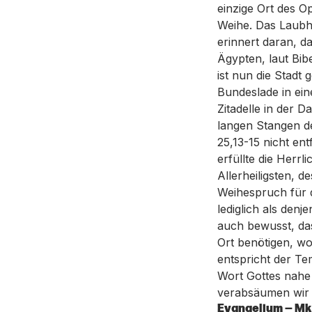
einzige Ort des O
Weihe. Das Laubhü
erinnert daran, 
Ägypten, laut Bib
ist nun die Stadt
Bundeslade in ein
Zitadelle in der 
langen Stangen d
25,13-15 nicht en
erfüllte die Herr
Allerheiligsten, 
Weihespruch für d
lediglich als denj
auch bewusst, das
Ort benötigen, wo
entspricht der T
Wort Gottes nahe
verabsäumen wir n
Evangelium — Mk