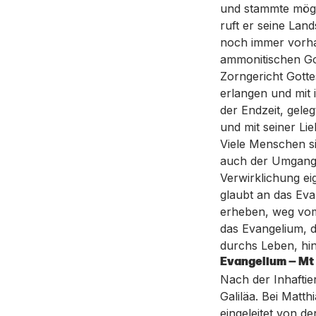
und stammte mögl
ruft er seine Lan
noch immer vorha
ammonitischen Go
Zorngericht Gotte
erlangen und mit 
der Endzeit, gele
und mit seiner Li
Viele Menschen si
auch der Umgang m
Verwirklichung ei
glaubt an das Eva
erheben, weg vom 
das Evangelium, d
durchs Leben, hi
Evangelium — Mt 
Nach der Inhafti
Galiläa. Bei Matth
eingeleitet von d