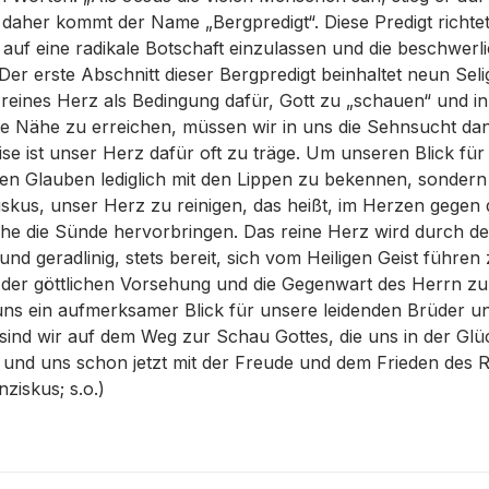
n daher kommt der Name „Bergpredigt“. Diese Predigt richtet
ch auf eine radikale Botschaft einzulassen und die beschwer
Der erste Abschnitt dieser Bergpredigt beinhaltet neun Sel
 reines Herz als Bedingung dafür, Gott zu „schauen“ und i
 Nähe zu erreichen, müssen wir in uns die Sehnsucht dan
se ist unser Herz dafür oft zu träge. Um unseren Blick für
den Glauben lediglich mit den Lippen zu bekennen, sondern 
skus, unser Herz zu reinigen, das heißt, im Herzen gegen 
he die Sünde hervorbringen. Das reine Herz wird durch de
nd geradlinig, stets bereit, sich vom Heiligen Geist führen
e der göttlichen Vorsehung und die Gegenwart des Herrn z
 uns ein aufmerksamer Blick für unsere leidenden Brüder 
sind wir auf dem Weg zur Schau Gottes, die uns in der Glüc
und uns schon jetzt mit der Freude und dem Frieden des R
nziskus; s.o.)