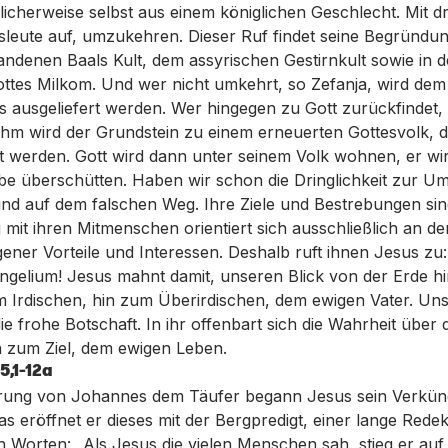
icherweise selbst aus einem königlichen Geschlecht. Mit 
dsleute auf, umzukehren. Dieser Ruf findet seine Begründu
ndenen Baals Kult, dem assyrischen Gestirnkult sowie in 
ttes Milkom. Und wer nicht umkehrt, so Zefanja, wird dem
s ausgeliefert werden. Wer hingegen zu Gott zurückfindet, 
ihm wird der Grundstein zu einem erneuerten Gottesvolk, 
gt werden. Gott wird dann unter seinem Volk wohnen, er w
ebe überschütten. Haben wir schon die Dringlichkeit zur U
nd auf dem falschen Weg. Ihre Ziele und Bestrebungen sin
it ihren Mitmenschen orientiert sich ausschließlich an d
gener Vorteile und Interessen. Deshalb ruft ihnen Jesus zu
ngelium! Jesus mahnt damit, unseren Blick von der Erde hi
Irdischen, hin zum Überirdischen, dem ewigen Vater. Unser
ie frohe Botschaft. In ihr offenbart sich die Wahrheit übe
n zum Ziel, dem ewigen Leben.
5,1-12a
erung von Johannes dem Täufer begann Jesus sein Verkün
ias eröffnet er dieses mit der Bergpredigt, einer lange Rede
en Worten: „Als Jesus die vielen Menschen sah, stieg er au