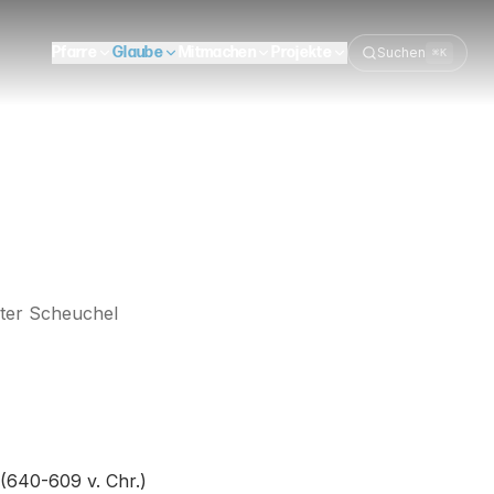
Pfarre
Glaube
Mitmachen
Projekte
Suchen
⌘K
ter Scheuchel
 (640-609 v. Chr.)