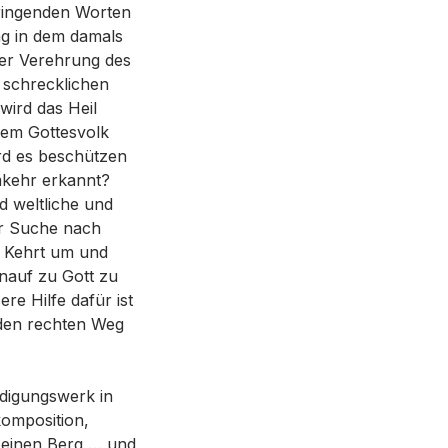
dringenden Worten
ng in dem damals
der Verehrung des
 schrecklichen
wird das Heil
dem Gottesvolk
ird es beschützen
mkehr erkannt?
d weltliche und
er Suche nach
: Kehrt um und
nauf zu Gott zu
e Hilfe dafür ist
r den rechten Weg
digungswerk in
komposition,
f einen Berg … und