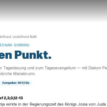
efined. undefined NaN
NED NAN
· SONNTAG
en Punkt.
r Tageslesung und zum Tagesevangelium — mit Diakon Pe
skirche Mariabrunn.
Evangelium ·
Mt 5,1-12a
f 2,3;3,12-13
ja wirkte in der Regierungszeit des Königs Josia von Juda