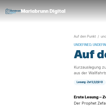
Mariabrunn Digital
Auf den Punkt
/
und
UNDEFINED. UNDEFI
Auf d
Kurzauslegung zu
aus der Wallfahrt
Lesung ·
Zef 2,3;3,12-13
Erste Lesung — Ze
Der Prophet Zefan