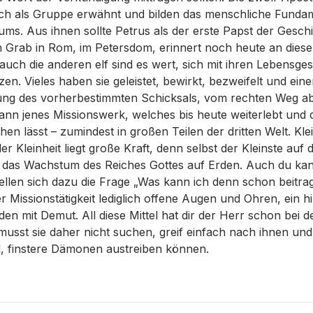
ich als Gruppe erwähnt und bilden das menschliche Funda
ums. Aus ihnen sollte Petrus als der erste Papst der Gesch
n Grab in Rom, im Petersdom, erinnert noch heute an dies
ch die anderen elf sind es wert, sich mit ihren Lebensge
n. Vieles haben sie geleistet, bewirkt, bezweifelt und einer
üllung des vorherbestimmten Schicksals, vom rechten Weg a
nn jenes Missionswerk, welches bis heute weiterlebt und d
en lässt – zumindest in großen Teilen der dritten Welt. Kle
r Kleinheit liegt große Kraft, denn selbst der Kleinste auf 
ür das Wachstum des Reiches Gottes auf Erden. Auch du ka
stellen sich dazu die Frage „Was kann ich denn schon beitr
r Missionstätigkeit lediglich offene Augen und Ohren, ein h
en mit Demut. All diese Mittel hat dir der Herr schon bei de
musst sie daher nicht suchen, greif einfach nach ihnen und 
l, finstere Dämonen austreiben können.