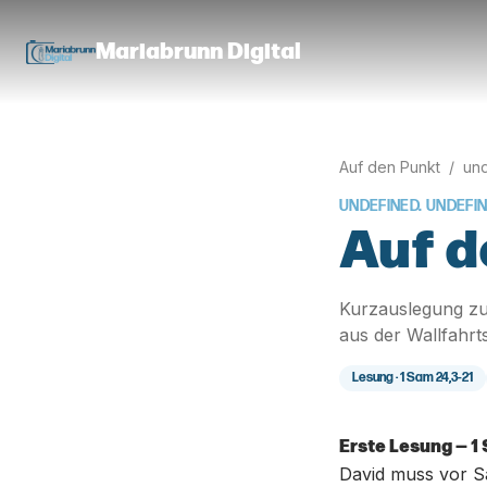
Mariabrunn Digital
Auf den Punkt
/
und
UNDEFINED. UNDEFI
Auf d
Kurzauslegung zu
aus der Wallfahrt
Lesung ·
1 Sam 24,3-21
Erste Lesung — 1
David muss vor Sa