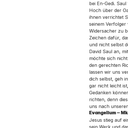
bei En-Gedi. Saul 
Hoch über der Oas
ihnen verrichtet S
seinem Verfolger v
Widersacher zu be
Zeichen dafür, das
und nicht selbst 
David Saul an, mi
möchte sich nicht 
den gerechten Ric
lassen wir uns ve
dich selbst, geh 
gar nicht leicht 
Gedanken können 
richten, denn die
uns nach unseren
Evangelium — Mk 
Jesus stieg auf e
sein Werk und das