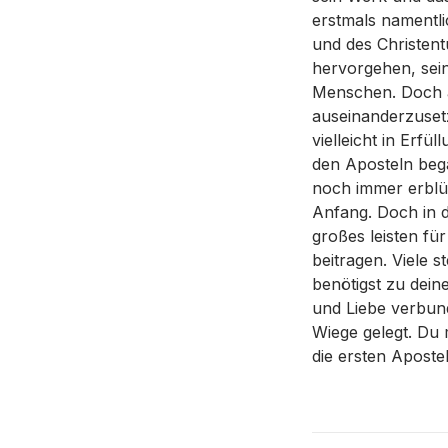
erstmals namentl
und des Christent
hervorgehen, sei
Menschen. Doch au
auseinanderzusetze
vielleicht in Erf
den Aposteln bega
noch immer erblüh
Anfang. Doch in de
großes leisten f
beitragen. Viele 
benötigst zu deine
und Liebe verbund
Wiege gelegt. Du 
die ersten Aposte