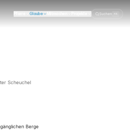
Pfarre
Glaube
Mitmachen
Projekte
Suchen
⌘K
ter Scheuchel
ugänglichen Berge