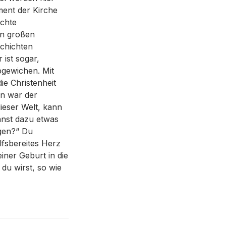
ment der Kirche
ichte
en großen
schichten
 ist sogar,
bgewichen. Mit
ie Christenheit
in war der
dieser Welt, kann
nnst dazu etwas
agen?“ Du
ilfsbereites Herz
iner Geburt in die
du wirst, so wie