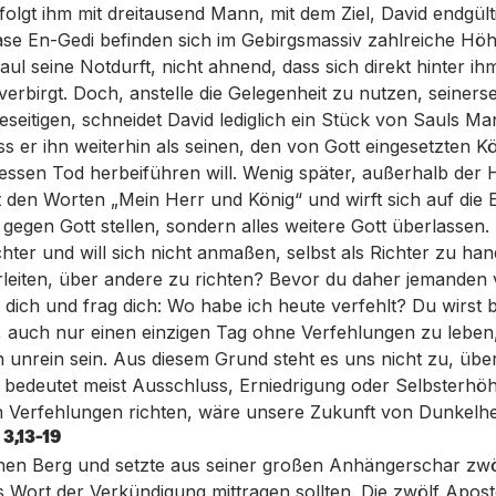
folgt ihm mit dreitausend Mann, mit dem Ziel, David endgülti
e En-Gedi befinden sich im Gebirgsmassiv zahlreiche Höhl
aul seine Notdurft, nicht ahnend, dass sich direkt hinter ih
erbirgt. Doch, anstelle die Gelegenheit zu nutzen, seinerse
seitigen, schneidet David lediglich ein Stück von Sauls Man
s er ihn weiterhin als seinen, den von Gott eingesetzten Kö
dessen Tod herbeiführen will. Wenig später, außerhalb der 
t den Worten „Mein Herr und König“ und wirft sich auf die E
gegen Gott stellen, sondern alles weitere Gott überlassen. E
hter und will sich nicht anmaßen, selbst als Richter zu han
rleiten, über andere zu richten? Bevor du daher jemanden v
in dich und frag dich: Wo habe ich heute verfehlt? Du wirst
ist, auch nur einen einzigen Tag ohne Verfehlungen zu leben
unrein sein. Aus diesem Grund steht es uns nicht zu, übe
s bedeutet meist Ausschluss, Erniedrigung oder Selbsterh
 Verfehlungen richten, wäre unsere Zukunft von Dunkelhei
3,13-19
inen Berg und setzte aus seiner großen Anhängerschar zwölf
 Wort der Verkündigung mittragen sollten. Die zwölf Apost