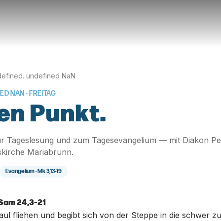
efined. undefined NaN
NED NAN
· FREITAG
en Punkt.
r Tageslesung und zum Tagesevangelium — mit Diakon Pe
skirche Mariabrunn.
Evangelium ·
Mk 3,13-19
 Sam 24,3-21
ul fliehen und begibt sich von der Steppe in die schwer z