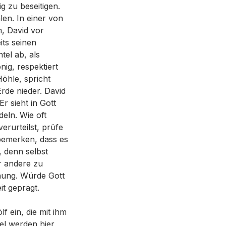
g zu beseitigen.
en. In einer von
m, David vor
its seinen
tel ab, als
nig, respektiert
Höhle, spricht
rde nieder. David
r sieht in Gott
deln. Wie oft
erurteilst, prüfe
 bemerken, dass es
, denn selbst
r andere zu
öhung. Würde Gott
t geprägt.
 ein, die mit ihm
el werden hier