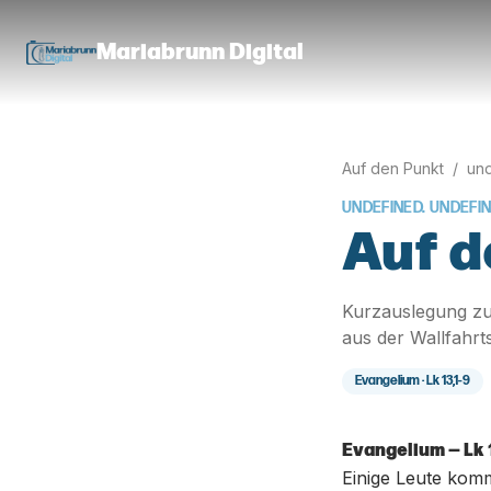
Mariabrunn Digital
Auf den Punkt
/
und
UNDEFINED. UNDEFI
Auf d
Kurzauslegung zu
aus der Wallfahrt
Evangelium ·
Lk 13,1-9
Evangelium — Lk 
Einige Leute komm