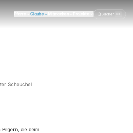
Pfarre
Glaube
Mitmachen
Projekte
Suchen
⌘K
ter Scheuchel
Pilgern, die beim