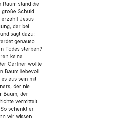
m Raum stand die
t große Schuld
f erzählt Jesus
ung, der bei
und sagt dazu:
 werdet genauso
en Todes sterben?
hren keine
er Gärtner wollte
n Baum liebevoll
es aus sein mit
ners, der nie
er Baum, der
ichte vermittelt
. So schenkt er
enn wir wissen