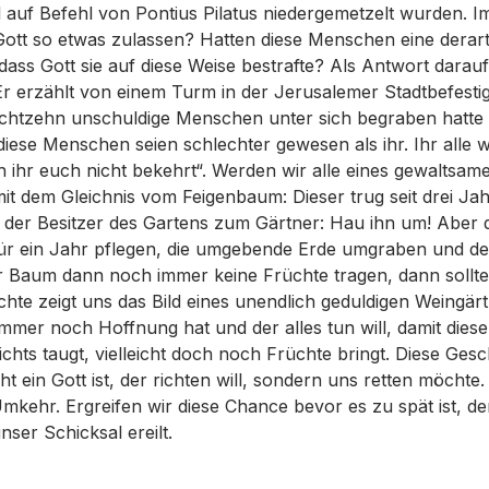
auf Befehl von Pontius Pilatus niedergemetzelt wurden. I
Gott so etwas zulassen? Hatten diese Menschen eine derar
 dass Gott sie auf diese Weise bestrafte? Als Antwort darau
Er erzählt von einem Turm in der Jerusalemer Stadtbefestig
achtzehn unschuldige Menschen unter sich begraben hatte 
e diese Menschen seien schlechter gewesen als ihr. Ihr alle
hr euch nicht bekehrt“. Werden wir alle eines gewaltsam
it dem Gleichnis vom Feigenbaum: Dieser trug seit drei Ja
 der Besitzer des Gartens zum Gärtner: Hau ihn um! Aber d
r ein Jahr pflegen, die umgebende Erde umgraben und de
r Baum dann noch immer keine Früchte tragen, dann sollte 
chte zeigt uns das Bild eines unendlich geduldigen Weingärt
immer noch Hoffnung hat und der alles tun will, damit dies
chts taugt, vielleicht doch noch Früchte bringt. Diese Gesch
ht ein Gott ist, der richten will, sondern uns retten möchte
 Umkehr. Ergreifen wir diese Chance bevor es zu spät ist, d
ser Schicksal ereilt.