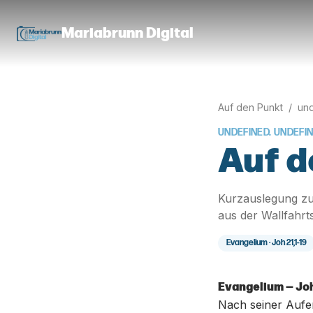
Mariabrunn Digital
Auf den Punkt
/
und
UNDEFINED. UNDEFI
Auf d
Kurzauslegung zu
aus der Wallfahrt
Evangelium ·
Joh 21,1-19
Evangelium — Joh
Nach seiner Aufe