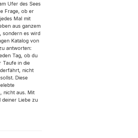
 am Ufer des Sees
ie Frage, ob er
 jedes Mal mit
lieben aus ganzem
, sondern es wird
angen Katalog von
zu antworten:
 jeden Tag, ob du
r Taufe in die
erfährt, nicht
ollst. Diese
gelebte
 nicht aus. Mit
 deiner Liebe zu