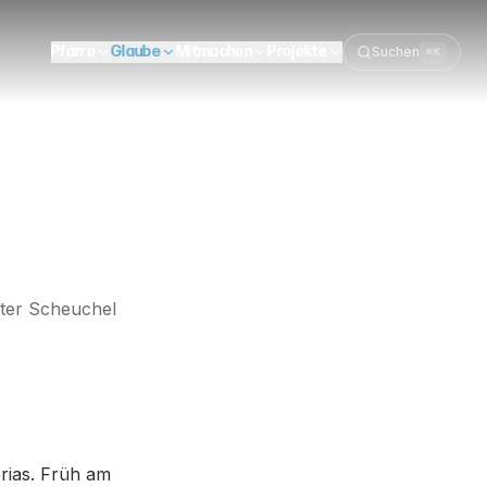
Pfarre
Glaube
Mitmachen
Projekte
Suchen
⌘K
ter Scheuchel
rias. Früh am