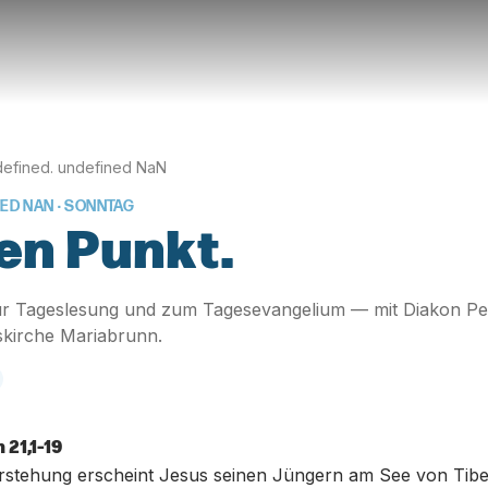
efined. undefined NaN
NED NAN
· SONNTAG
en Punkt.
r Tageslesung und zum Tagesevangelium — mit Diakon Pe
skirche Mariabrunn.
 21,1-19
rstehung erscheint Jesus seinen Jüngern am See von Tibe