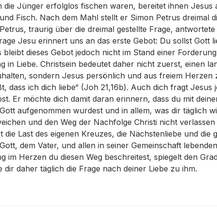
die Jünger erfolglos fischen waren, bereitet ihnen Jesus
 und Fisch. Nach dem Mahl stellt er Simon Petrus dreimal d
. Petrus, traurig über die dreimal gestellte Frage, antwortete
rage Jesu erinnert uns an das erste Gebot: Du sollst Gott 
 bleibt dieses Gebot jedoch nicht im Stand einer Forderung
g in Liebe. Christsein bedeutet daher nicht zuerst, einen l
uhalten, sondern Jesus persönlich und aus freiem Herzen 
t, dass ich dich liebe“ (Joh 21,16b). Auch dich fragt Jesus
ebst. Er möchte dich damit daran erinnern, dass du mit deine
Gott aufgenommen wurdest und in allem, was dir täglich wid
chen und den Weg der Nachfolge Christi nicht verlassen s
t die Last des eigenen Kreuzes, die Nächstenliebe und die 
Gott, dem Vater, und allen in seiner Gemeinschaft lebenden,
ng im Herzen du diesen Weg beschreitest, spiegelt den Grad
e dir daher täglich die Frage nach deiner Liebe zu ihm.