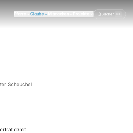
Pfarre
Glaube
Mitmachen
Projekte
Suchen
⌘K
ter Scheuchel
rtrat damit