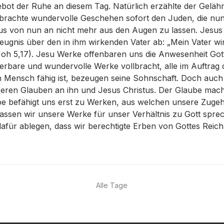
ebot der Ruhe an diesem Tag. Natürlich erzählte der Geläh
lbrachte wundervolle Geschehen sofort den Juden, die nun 
s von nun an nicht mehr aus den Augen zu lassen. Jesus l
ugnis über den in ihm wirkenden Vater ab: „Mein Vater wirk
Joh 5,17). Jesu Werke offenbaren uns die Anwesenheit Gott
erbare und wundervolle Werke vollbracht, alle im Auftrag 
 Mensch fähig ist, bezeugen seine Sohnschaft. Doch auch 
eren Glauben an ihn und Jesus Christus. Der Glaube macht
be befähigt uns erst zu Werken, aus welchen unsere Zugehö
assen wir unsere Werke für unser Verhältnis zu Gott spre
dafür ablegen, dass wir berechtigte Erben von Gottes Reich 
Alle Tage