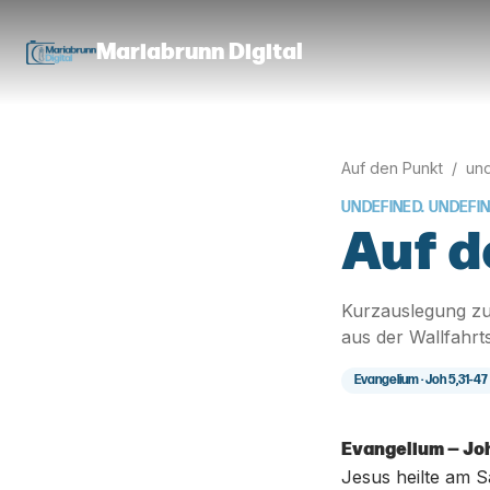
Mariabrunn Digital
Auf den Punkt
/
und
UNDEFINED. UNDEFI
Auf d
Kurzauslegung zu
aus der Wallfahrt
Evangelium ·
Joh 5,31-47
Evangelium — Joh
Jesus heilte am S