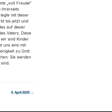
mte „voll Freude“
ihrerseits
egte mit dieser
t bis jetzt und
es auf dieser
des Vaters. Diese
wir sind Kinder
 uns eins mit
rigkeit zu Gott
chen. Sie werden
sind.
4. April 2025
→