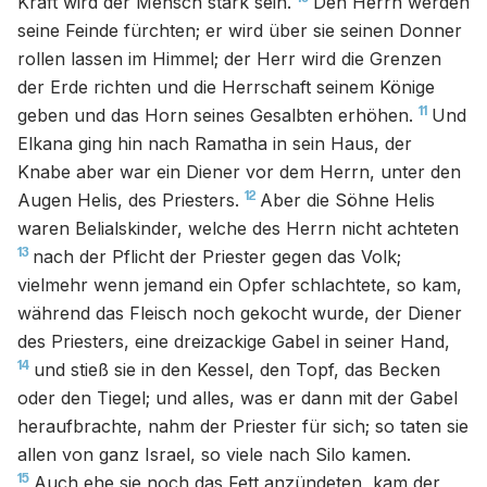
Kraft wird der Mensch stark sein.
Den Herrn werden
seine Feinde fürchten; er wird über sie seinen Donner
rollen lassen im Himmel; der Herr wird die Grenzen
der Erde richten und die Herrschaft seinem Könige
11
geben und das Horn seines Gesalbten erhöhen.
Und
Elkana ging hin nach Ramatha in sein Haus, der
Knabe aber war ein Diener vor dem Herrn, unter den
12
Augen Helis, des Priesters.
Aber die Söhne Helis
waren Belialskinder, welche des Herrn nicht achteten
13
nach der Pflicht der Priester gegen das Volk;
vielmehr wenn jemand ein Opfer schlachtete, so kam,
während das Fleisch noch gekocht wurde, der Diener
des Priesters, eine dreizackige Gabel in seiner Hand,
14
und stieß sie in den Kessel, den Topf, das Becken
oder den Tiegel; und alles, was er dann mit der Gabel
heraufbrachte, nahm der Priester für sich; so taten sie
allen von ganz Israel, so viele nach Silo kamen.
15
Auch ehe sie noch das Fett anzündeten, kam der