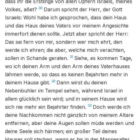
dass ihr die Erstlinge von allen Opfern Israels, meines
30
Volkes, aßet?
Darum spricht der Herr, der Gott
Israels: Wohl habe ich gesprochen, dass dein Haus
und das Haus deines Vaters vor meinem Angesichte
immerfort dienen sollte. Jetzt aber spricht der Herr:
Das sei fern von mir, sondern wer mich ehrt, den
werde ich ehren; die aber, welche mich verachten,
31
sollen in Schande geraten.
Siehe, es kommen Tage,
wo ich deinen Arm und den Arm deines Vaterhauses
lähmen werde, so dass es keinen Bejahrten mehr in
32
deinem Hause gibt.
Dann wirst du deinen
Nebenbuhler im Tempel sehen, während Israel in
allem glücklich sein wird; und in seinem Hause wird
33
sich nie mehr ein Bejahrter finden.
Doch werde ich
deine Nachkommen nicht gänzlich von meinem Altare
entfernen, aber deine Augen sollen müde werden und
deine Seele sich härmen; ein großer Teil deines
Hauses soll sterben, wenn er bis in das Mannesalter