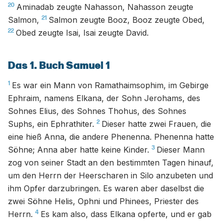
20
Aminadab zeugte Nahasson, Nahasson zeugte
21
Salmon,
Salmon zeugte Booz, Booz zeugte Obed,
22
Obed zeugte Isai, Isai zeugte David.
Das 1. Buch Samuel 1
1
Es war ein Mann von Ramathaimsophim, im Gebirge
Ephraim, namens Elkana, der Sohn Jerohams, des
Sohnes Elius, des Sohnes Thohus, des Sohnes
2
Suphs, ein Ephrathiter.
Dieser hatte zwei Frauen, die
eine hieß Anna, die andere Phenenna. Phenenna hatte
3
Söhne; Anna aber hatte keine Kinder.
Dieser Mann
zog von seiner Stadt an den bestimmten Tagen hinauf,
um den Herrn der Heerscharen in Silo anzubeten und
ihm Opfer darzubringen. Es waren aber daselbst die
zwei Söhne Helis, Ophni und Phinees, Priester des
4
Herrn.
Es kam also, dass Elkana opferte, und er gab