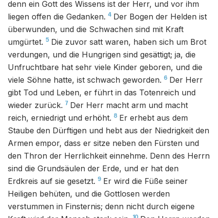
denn ein Gott des Wissens ist der Herr, und vor ihm
4
liegen offen die Gedanken.
Der Bogen der Helden ist
überwunden, und die Schwachen sind mit Kraft
5
umgürtet.
Die zuvor satt waren, haben sich um Brot
verdungen, und die Hungrigen sind gesättigt; ja, die
Unfruchtbare hat sehr viele Kinder geboren, und die
6
viele Söhne hatte, ist schwach geworden.
Der Herr
gibt Tod und Leben, er führt in das Totenreich und
7
wieder zurück.
Der Herr macht arm und macht
8
reich, erniedrigt und erhöht.
Er erhebt aus dem
Staube den Dürftigen und hebt aus der Niedrigkeit den
Armen empor, dass er sitze neben den Fürsten und
den Thron der Herrlichkeit einnehme. Denn des Herrn
sind die Grundsäulen der Erde, und er hat den
9
Erdkreis auf sie gesetzt.
Er wird die Füße seiner
Heiligen behüten, und die Gottlosen werden
verstummen in Finsternis; denn nicht durch eigene
10