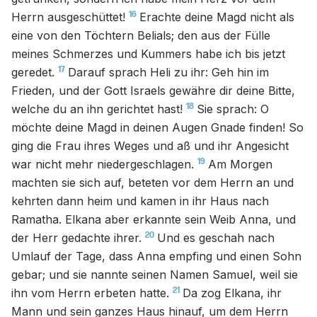
16
Herrn ausgeschüttet!
Erachte deine Magd nicht als
eine von den Töchtern Belials; den aus der Fülle
meines Schmerzes und Kummers habe ich bis jetzt
17
geredet.
Darauf sprach Heli zu ihr: Geh hin im
Frieden, und der Gott Israels gewähre dir deine Bitte,
18
welche du an ihn gerichtet hast!
Sie sprach: O
möchte deine Magd in deinen Augen Gnade finden! So
ging die Frau ihres Weges und aß und ihr Angesicht
19
war nicht mehr niedergeschlagen.
Am Morgen
machten sie sich auf, beteten vor dem Herrn an und
kehrten dann heim und kamen in ihr Haus nach
Ramatha. Elkana aber erkannte sein Weib Anna, und
20
der Herr gedachte ihrer.
Und es geschah nach
Umlauf der Tage, dass Anna empfing und einen Sohn
gebar; und sie nannte seinen Namen Samuel, weil sie
21
ihn vom Herrn erbeten hatte.
Da zog Elkana, ihr
Mann und sein ganzes Haus hinauf, um dem Herrn