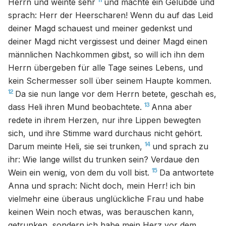
11
Herrn und weinte sehr
und machte ein Gelübde und
sprach: Herr der Heerscharen! Wenn du auf das Leid
deiner Magd schauest und meiner gedenkst und
deiner Magd nicht vergissest und deiner Magd einen
männlichen Nachkommen gibst, so will ich ihn dem
Herrn übergeben für alle Tage seines Lebens, und
kein Schermesser soll über seinem Haupte kommen.
12
Da sie nun lange vor dem Herrn betete, geschah es,
13
dass Heli ihren Mund beobachtete.
Anna aber
redete in ihrem Herzen, nur ihre Lippen bewegten
sich, und ihre Stimme ward durchaus nicht gehört.
14
Darum meinte Heli, sie sei trunken,
und sprach zu
ihr: Wie lange willst du trunken sein? Verdaue den
15
Wein ein wenig, von dem du voll bist.
Da antwortete
Anna und sprach: Nicht doch, mein Herr! ich bin
vielmehr eine überaus unglückliche Frau und habe
keinen Wein noch etwas, was berauschen kann,
getrunken, sondern ich habe mein Herz vor dem