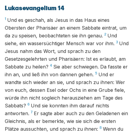
Lukasevangelium 14
1
Und es geschah, als Jesus in das Haus eines
Obersten der Pharisäer an einem Sabbate eintrat, um
2
da zu speisen, beobachteten sie ihn genau.
Und
3
siehe, ein wassersüchtiger Mensch war vor ihm.
Und
Jesus nahm das Wort, und sprach zu den
Gesetzesgelehrten und Pharisäern: Ist es erlaubt, am
4
Sabbate zu heilen?
Sie aber schwiegen. Da fasste er
5
ihn an, und ließ ihn von dannen gehen.
Und er
wandte sich wieder an sie, und sprach zu ihnen: Wer
von euch, dessen Esel oder Ochs in eine Grube fiele,
würde ihn nicht sogleich herausziehen am Tage des
6
Sabbats?
Und sie konnten ihm darauf nichts
7
antworten.
Er sagte aber auch zu den Geladenen ein
Gleichnis, als er bemerkte, wie sie sich die ersten
8
Plätze aussuchten, und sprach zu ihnen:
Wenn du