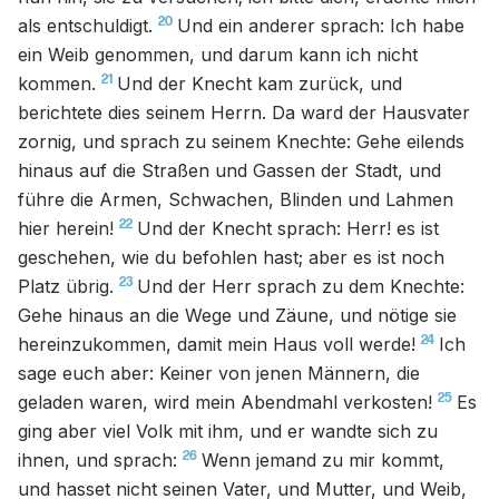
20
als entschuldigt.
Und ein anderer sprach: Ich habe
ein Weib genommen, und darum kann ich nicht
21
kommen.
Und der Knecht kam zurück, und
berichtete dies seinem Herrn. Da ward der Hausvater
zornig, und sprach zu seinem Knechte: Gehe eilends
hinaus auf die Straßen und Gassen der Stadt, und
führe die Armen, Schwachen, Blinden und Lahmen
22
hier herein!
Und der Knecht sprach: Herr! es ist
geschehen, wie du befohlen hast; aber es ist noch
23
Platz übrig.
Und der Herr sprach zu dem Knechte:
Gehe hinaus an die Wege und Zäune, und nötige sie
24
hereinzukommen, damit mein Haus voll werde!
Ich
sage euch aber: Keiner von jenen Männern, die
25
geladen waren, wird mein Abendmahl verkosten!
Es
ging aber viel Volk mit ihm, und er wandte sich zu
26
ihnen, und sprach:
Wenn jemand zu mir kommt,
und hasset nicht seinen Vater, und Mutter, und Weib,