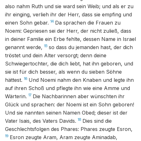
also nahm Ruth und sie ward sein Weib; und als er zu
ihr einging, verlieh ihr der Herr, dass sie empfing und
14
einen Sohn gebar.
Da sprachen die Frauen zu
Noemi: Gepriesen sei der Herr, der nicht zuließ, dass
in deiner Familie ein Erbe fehlte, dessen Name in Israel
15
genannt werde,
so dass du jemanden hast, der dich
tröstet und dein Alter versorgt; denn deine
Schwiegertochter, die dich liebt, hat ihn geboren, und
sie ist für dich besser, als wenn du sieben Söhne
16
hättest.
Und Noemi nahm den Knaben und legte ihn
auf ihren Schoß und pflegte ihn wie eine Amme und
17
Wärterin.
Die Nachbarinnen aber wünschten ihr
Glück und sprachen: der Noemi ist ein Sohn geboren!
Und sie nannten seinen Namen Obed; dieser ist der
18
Vater Isais, des Vaters Davids.
Dies sind die
Geschlechtsfolgen des Phares: Phares zeugte Esron,
19
Esron zeugte Aram, Aram zeugte Aminadab,