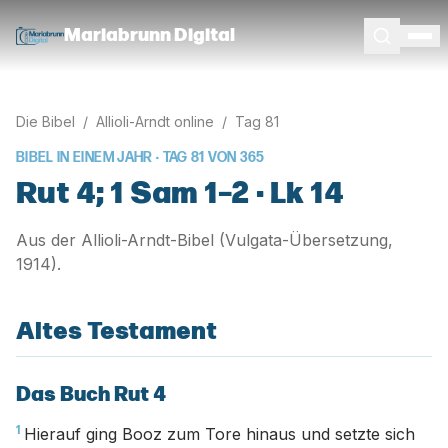
Mariabrunn Digital
Die Bibel
/
Allioli-Arndt online
/
Tag
81
BIBEL IN EINEM JAHR · TAG
81
VON
365
Rut 4; 1 Sam 1–2 · Lk 14
Aus der Allioli-Arndt-Bibel (Vulgata-Übersetzung,
1914).
Altes Testament
Das Buch Rut 4
1
Hierauf ging Booz zum Tore hinaus und setzte sich