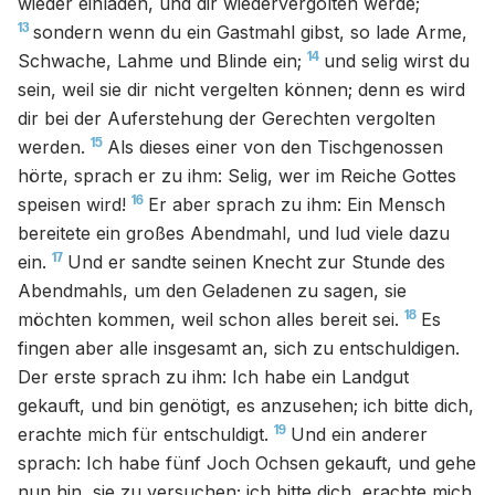
wieder einladen, und dir wiedervergolten werde;
13
sondern wenn du ein Gastmahl gibst, so lade Arme,
14
Schwache, Lahme und Blinde ein;
und selig wirst du
sein, weil sie dir nicht vergelten können; denn es wird
dir bei der Auferstehung der Gerechten vergolten
15
werden.
Als dieses einer von den Tischgenossen
hörte, sprach er zu ihm: Selig, wer im Reiche Gottes
16
speisen wird!
Er aber sprach zu ihm: Ein Mensch
bereitete ein großes Abendmahl, und lud viele dazu
17
ein.
Und er sandte seinen Knecht zur Stunde des
Abendmahls, um den Geladenen zu sagen, sie
18
möchten kommen, weil schon alles bereit sei.
Es
fingen aber alle insgesamt an, sich zu entschuldigen.
Der erste sprach zu ihm: Ich habe ein Landgut
gekauft, und bin genötigt, es anzusehen; ich bitte dich,
19
erachte mich für entschuldigt.
Und ein anderer
sprach: Ich habe fünf Joch Ochsen gekauft, und gehe
nun hin, sie zu versuchen; ich bitte dich, erachte mich