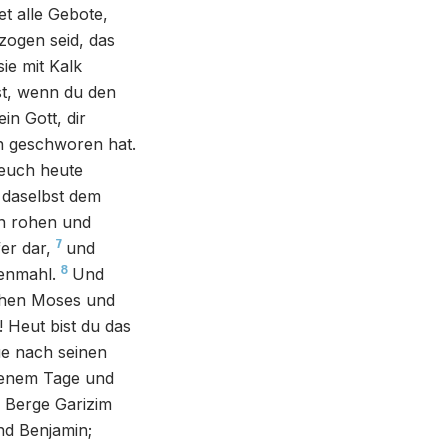
t alle Gebote,
zogen seid, das
sie mit Kalk
st, wenn du den
in Gott, dir
rn geschworen hat.
 euch heute
 daselbst dem
n rohen und
7
er dar,
und
8
denmahl.
Und
hen Moses und
! Heut bist du das
ue nach seinen
jenem Tage und
m Berge Garizim
nd Benjamin;