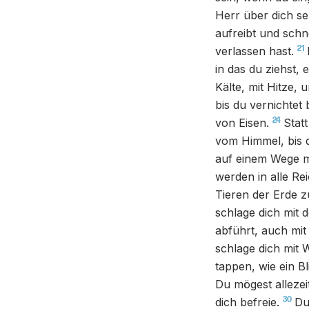
Herr über dich sen
aufreibt und schn
21
verlassen hast.
in das du ziehst, 
Kälte, mit Hitze,
bis du vernichtet b
24
von Eisen.
Stat
vom Himmel, bis du
auf einem Wege mö
werden in alle Re
Tieren der Erde 
schlage dich mit
abführt, auch mit
schlage dich mit 
tappen, wie ein Bl
Du mögest alleze
30
dich befreie.
Du