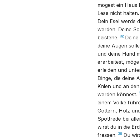
mögest ein Haus 
Lese nicht halten.
Dein Esel werde 
werden. Deine Sch
32
beistehe.
Deine
deine Augen soll
und deine Hand mö
erarbeitest, mög
erleiden und unter
Dinge, die deine
Knien und an den 
werden könnest.
einem Volke führe
Göttern, Holz und
Spottrede bei all
wirst du in die E
39
fressen.
Du wir