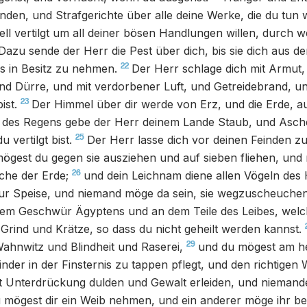
den, und Strafgerichte über alle deine Werke, die du tun wi
ell vertilgt um all deiner bösen Handlungen willen, durch 
Dazu sende der Herr die Pest über dich, bis sie dich aus de
22
es in Besitz zu nehmen.
Der Herr schlage dich mit Armut, 
 und Dürre, und mit verdorbener Luft, und Getreidebrand, un
23
ist.
Der Himmel über dir werde von Erz, und die Erde, auf 
t des Regens gebe der Herr deinem Lande Staub, und Asche
25
 vertilgt bist.
Der Herr lasse dich vor deinen Feinden z
gest du gegen sie ausziehen und auf sieben fliehen, und 
26
iche der Erde;
und dein Leichnam diene allen Vögeln des
zur Speise, und niemand möge da sein, sie wegzuscheuchen
 dem Geschwür Ägyptens und an dem Teile des Leibes, wel
 Grind und Krätze, so dass du nicht geheilt werden kannst.
29
Wahnwitz und Blindheit und Raserei,
und du mögest am he
inder in der Finsternis zu tappen pflegt, und den richtigen 
it Unterdrückung dulden und Gewalt erleiden, und niemand
 mögest dir ein Weib nehmen, und ein anderer möge ihr b