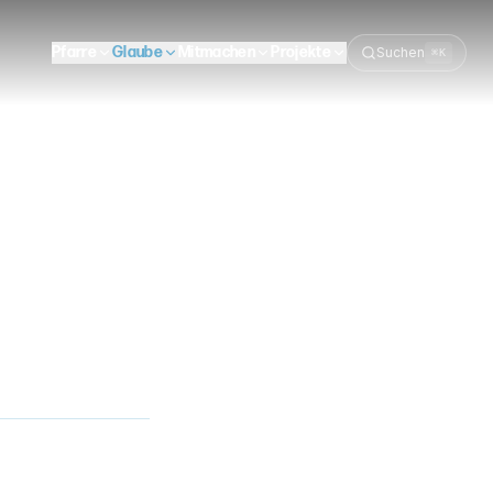
Pfarre
Glaube
Mitmachen
Projekte
Suchen
⌘K