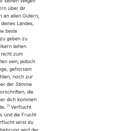
auf seinen Wegen
rn über dir
n an allen Gütern,
 deines Landes,
ne beste
 zu geben zu
lkern leihen
nicht zum
ten sein, jedoch
lege, gehorsam
hten, noch zur
er der Stimme
orschriften, die
 über dich kommen
17
de.
Verflucht
es und die Frucht
rflucht wirst du
behrung wird der