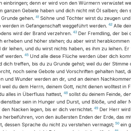
n einbringen; denn er wird von den Würmern verwüstet we
 ganzen Gebiete haben und dich nicht mit Öl salben; den 
41
 Grunde gehen.
Söhne und Töchter wirst du zeugen und d
42
ie werden in Gefangenschaft weggeführt werden.
Alle de
43
odens wird der Brand verzehren.
Der Fremdling, der bei d
ich erheben und höher stehen; du aber wirst herabkommen 
d dir leihen, und du wirst nichts haben, es ihm zu leihen. E
45
if werden.
Und alle diese Flüche werden über dich ko
d dich treffen, bis du zu Grunde gehst; weil du der Stimme
orcht, noch seine Gebote und Vorschriften gehalten hast, di
n und Wunder werden an dir, und an deinen Nachkommen
 weil du dem Herrn, deinem Gott, nicht dienen wolltest i
48
u alles in Überfluss hattest,
sollst du deinem Feinde, de
dienstbar sein in Hunger und Durst, und Blöße, und aller No
49
 den Nacken legen, bis er dich vernichtet.
Der Herr wird
e herbeiführen, von den äußersten Enden der Erde, das mi
50
t, dessen Sprache du nicht zu verstehen vermagst;
ein 