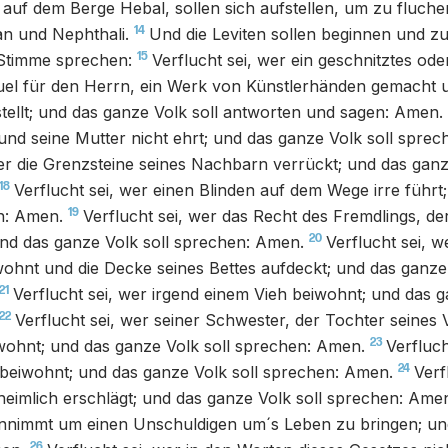
auf dem Berge Hebal, sollen sich aufstellen, um zu fluch
14
an und Nephthali.
Und die Leviten sollen beginnen und z
15
r Stimme sprechen:
Verflucht sei, wer ein geschnitztes od
uel für den Herrn, ein Werk von Künstlerhänden gemacht 
ellt; und das ganze Volk soll antworten und sagen: Amen.
und seine Mutter nicht ehrt; und das ganze Volk soll spre
wer die Grenzsteine seines Nachbarn verrückt; und das ganz
18
Verflucht sei, wer einen Blinden auf dem Wege irre führt
19
n: Amen.
Verflucht sei, wer das Recht des Fremdlings, de
20
nd das ganze Volk soll sprechen: Amen.
Verflucht sei, 
wohnt und die Decke seines Bettes aufdeckt; und das ganze 
21
Verflucht sei, wer irgend einem Vieh beiwohnt; und das g
22
Verflucht sei, wer seiner Schwester, der Tochter seines 
23
wohnt; und das ganze Volk soll sprechen: Amen.
Verfluch
24
beiwohnt; und das ganze Volk soll sprechen: Amen.
Verf
eimlich erschlägt; und das ganze Volk soll sprechen: Ame
nimmt um einen Unschuldigen um´s Leben zu bringen; un
26