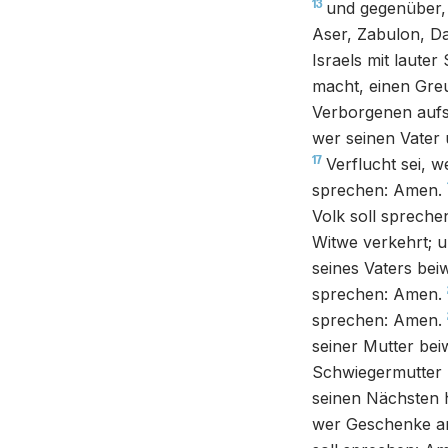
13
und gegenüber, 
Aser, Zabulon, D
Israels mit laute
macht, einen Gre
Verborgenen aufst
wer seinen Vater 
17
Verflucht sei, 
sprechen: Amen.
Volk soll spreche
Witwe verkehrt; u
seines Vaters bei
sprechen: Amen.
sprechen: Amen.
seiner Mutter bei
Schwiegermutter 
seinen Nächsten h
wer Geschenke an