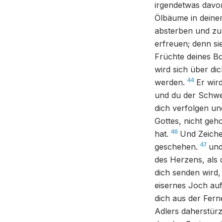
irgendetwas davo
Ölbäume in deinem
absterben und zu
erfreuen; denn s
Früchte deines B
wird sich über d
44
werden.
Er wir
und du der Schwe
dich verfolgen un
Gottes, nicht geh
46
hat.
Und Zeiche
47
geschehen.
und
des Herzens, als d
dich senden wird, 
eisernes Joch auf
dich aus der Fern
Adlers daherstürz