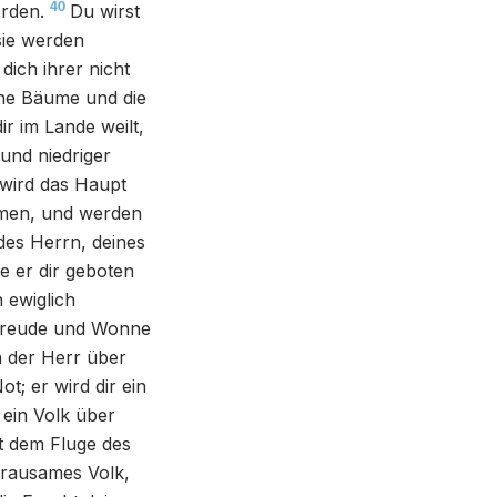
40
rden.
Du wirst
sie werden
ich ihrer nicht
ine Bäume und die
ir im Lande weilt,
und niedriger
r wird das Haupt
mmen, und werden
 des Herrn, deines
e er dir geboten
 ewiglich
n Freude und Wonne
n der Herr über
t; er wird dir ein
 ein Volk über
t dem Fluge des
grausames Volk,