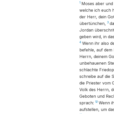
1
Moses aber und d
welche ich euch 
der Herr, dein Got
3
übertünchen,
da
Jordan überschrit
geben wird, in da
4
Wenn ihr also de
befehle, auf dem 
Herrn, deinem Got
unbehauenen Stei
schlachte Friedop
schreibe auf die S
die Priester vom 
Volk des Herrn, d
Geboten und Recht
12
sprach:
Wenn ih
aufstellen, um da