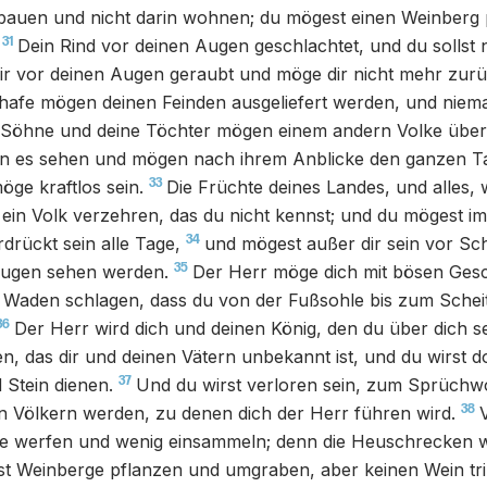
bauen und nicht darin wohnen; du mögest einen Weinberg 
31
Dein Rind vor deinen Augen geschlachtet, und du sollst 
dir vor deinen Augen geraubt und möge dir nicht mehr zu
afe mögen deinen Feinden ausgeliefert werden, und nieman
 Söhne und deine Töchter mögen einem andern Volke übe
en es sehen und mögen nach ihrem Anblicke den ganzen 
33
ge kraftlos sein.
Die Früchte deines Landes, und alles,
e ein Volk verzehren, das du nicht kennst; und du mögest
34
drückt sein alle Tage,
und mögest außer dir sein vor Sc
35
 Augen sehen werden.
Der Herr möge dich mit bösen Ge
Waden schlagen, dass du von der Fußsohle bis zum Scheite
36
Der Herr wird dich und deinen König, den du über dich se
n, das dir und deinen Vätern unbekannt ist, und du wirst 
37
 Stein dienen.
Und du wirst verloren sein, zum Sprüchw
38
en Völkern werden, zu denen dich der Herr führen wird.
rde werfen und wenig einsammeln; denn die Heuschrecken w
st Weinberge pflanzen und umgraben, aber keinen Wein tr