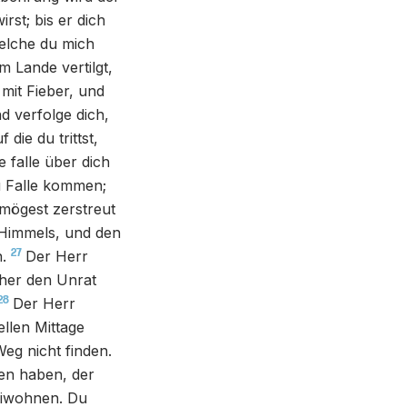
rst; bis er dich
welche du mich
m Lande vertilgt,
mit Fieber, und
d verfolge dich,
die du trittst,
 falle über dich
u Falle kommen;
mögest zerstreut
 Himmels, und den
27
.
Der Herr
cher den Unrat
28
Der Herr
llen Mittage
Weg nicht finden.
en haben, der
eiwohnen. Du