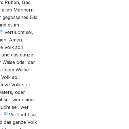
en: Ruben, Gad,
u allen Männern
er gegossenes Bild
und es im
16
Verflucht sei,
chen: Amen.
e Volk soll
; und das ganze
r Waise oder der
wer dem Weibe
Volk soll
anze Volk soll
Vaters, oder
t sei, wer seiner
lucht sei, wer
25
n.
Verflucht sei,
d das ganze Volk