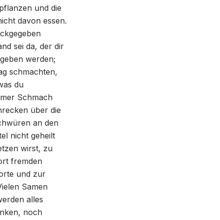
pflanzen und die
nicht davon essen.
rückgegeben
d sei da, der dir
rgeben werden;
Tag schmachten,
 was du
 immer Schmach
hrecken über die
schwüren an den
l nicht geheilt
tzen wirst, zu
dort fremden
orte und zur
Vielen Samen
erden alles
inken, noch