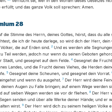
men.
Verflucht sei, wer in den Worten dieses Gesetzes nic
e erfüllt; und das ganze Volk soll sprechen: Amen.
mium 28
 die Stimme des Herrn, deines Gottes, hörst, dass du alle
test, die ich dir heute darlege, so wird dich der Herr, dein
2
Völker, die auf Erden sind.
Und es werden alle Segnungen
u Teil werden, jedoch nur wenn du seinen Geboten gehorc
4
er Stadt, und gesegnet auf dem Felde.
Gesegnet die Frucht
ines Landes, und die Frucht deines Viehes, die Herden dein
5
fe.
Gesegnet deine Scheunen, und gesegnet dein Vorrat.
7
 eingehst und wenn du ausgehst.
Der Herr wird deine Feind
 deinen Augen zu Falle bringen; auf einem Wege werden si
8
auf sieben Wegen werden sie vor dir fliehen.
Der Herr w
egen senden und über alle Werke deiner Hände; und er wi
9
lten wirst.
Der Herr wird dich zu seinem heiligen Volke e