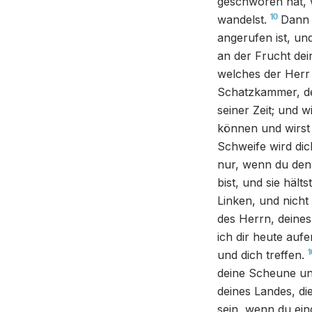
geschworen hat, 
10
wandelst.
Dann 
angerufen ist, un
an der Frucht dei
welches der Herr 
Schatzkammer, de
seiner Zeit; und 
können und wirst
Schweife wird dic
nur, wenn du den 
bist, und sie hälts
Linken, und nicht
des Herrn, deines
ich dir heute auf
1
und dich treffen.
deine Scheune und
deines Landes, di
sein, wenn du ein