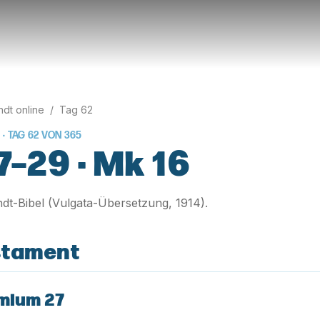
rndt online
/
Tag
62
 · TAG
62
VON
365
7–29 · Mk 16
rndt-Bibel (Vulgata-Übersetzung, 1914).
stament
mium 27