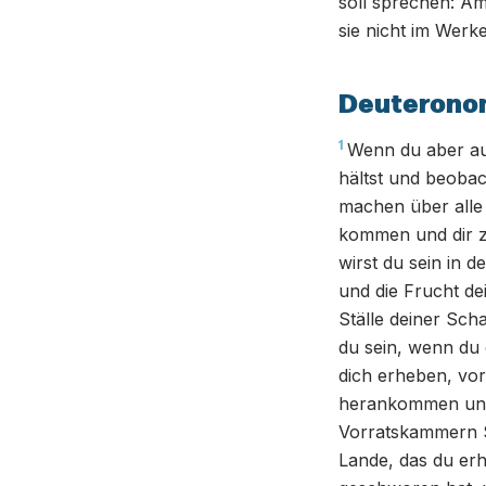
soll sprechen: A
sie nicht im Werk
Deuterono
1
Wenn du aber auf
hältst und beobach
machen über alle 
kommen und dir z
wirst du sein in d
und die Frucht de
Ställe deiner Scha
du sein, wenn du
dich erheben, vor
herankommen und 
Vorratskammern S
Lande, das du erha