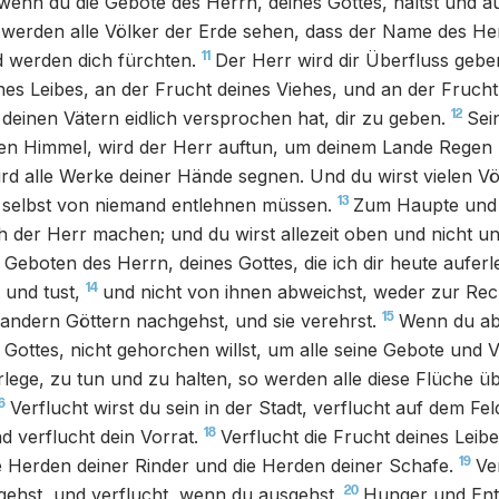
wenn du die Gebote des Herrn, deines Gottes, hältst und 
werden alle Völker der Erde sehen, dass der Name des Her
11
d werden dich fürchten.
Der Herr wird dir Überfluss gebe
nes Leibes, an der Frucht deines Viehes, und an der Frucht
12
deinen Vätern eidlich versprochen hat, dir zu geben.
Sei
n Himmel, wird der Herr auftun, um deinem Lande Regen
wird alle Werke deiner Hände segnen. Und du wirst vielen Vö
13
 selbst von niemand entlehnen müssen.
Zum Haupte und 
h der Herr machen; und du wirst allezeit oben und nicht un
Geboten des Herrn, deines Gottes, die ich dir heute aufer
14
t und tust,
und nicht von ihnen abweichst, weder zur Rec
15
 andern Göttern nachgehst, und sie verehrst.
Wenn du ab
 Gottes, nicht gehorchen willst, um alle seine Gebote und V
erlege, zu tun und zu halten, so werden alle diese Flüche
6
Verflucht wirst du sein in der Stadt, verflucht auf dem Fel
18
 verflucht dein Vorrat.
Verflucht die Frucht deines Leib
19
e Herden deiner Rinder und die Herden deiner Schafe.
Ve
20
gehst, und verflucht, wenn du ausgehst.
Hunger und Ent