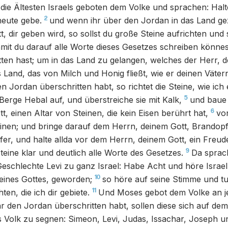
ie Ältesten Israels geboten dem Volke und sprachen: Halte
2
heute gebe.
und wenn ihr über den Jordan in das Land ge
t, dir geben wird, so sollst du große Steine aufrichten und 
mit du darauf alle Worte dieses Gesetzes schreiben könne
ten hast; um in das Land zu gelangen, welches der Herr, de
s Land, das von Milch und Honig fließt, wie er deinen Väte
n Jordan überschritten habt, so richtet die Steine, wie ich
5
Berge Hebal auf, und überstreiche sie mit Kalk,
und baue
6
t, einen Altar von Steinen, die kein Eisen berührt hat,
vo
nen; und bringe darauf dem Herrn, deinem Gott, Brandopf
fer, und halte allda vor dem Herrn, deinem Gott, ein Freu
9
teine klar und deutlich alle Worte des Gesetzes.
Da sprac
Geschlechte Levi zu ganz Israel: Habe Acht und höre Israel
10
eines Gottes, geworden;
so höre auf seine Stimme und t
11
en, die ich dir gebiete.
Und Moses gebot dem Volke an 
r den Jordan überschritten habt, sollen diese sich auf de
s Volk zu segnen: Simeon, Levi, Judas, Issachar, Joseph u