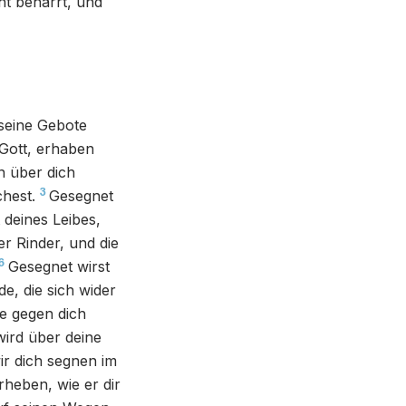
ht beharrt, und
 seine Gebote
 Gott, erhaben
 über dich
3
hest.
Gesegnet
 deines Leibes,
er Rinder, und die
6
Gesegnet wirst
e, die sich wider
e gegen dich
ird über deine
r dich segnen im
rheben, wie er dir