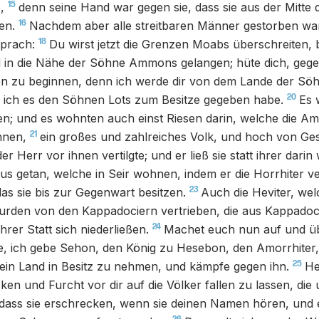
15
,
denn seine Hand war gegen sie, dass sie aus der Mitte 
16
en.
Nachdem aber alle streitbaren Männer gestorben wa
18
sprach:
Du wirst jetzt die Grenzen Moabs überschreiten, b
 in die Nähe der Söhne Ammons gelangen; hüte dich, gege
nen zu beginnen, denn ich werde dir von dem Lande der 
20
l ich es den Söhnen Lots zum Besitze gegeben habe.
Es 
en; und es wohnten auch einst Riesen darin, welche die A
21
nnen,
ein großes und zahlreiches Volk, und hoch von Gest
er Herr vor ihnen vertilgte; und er ließ sie statt ihrer dari
us getan, welche in Seir wohnen, indem er die Horrhiter ver
23
as sie bis zur Gegenwart besitzen.
Auch die Heviter, wel
rden von den Kappadociern vertrieben, die aus Kappado
24
ihrer Statt sich niederließen.
Machet euch nun auf und üb
e, ich gebe Sehon, den König zu Hesebon, den Amorrhiter,
25
sein Land in Besitz zu nehmen, und kämpfe gegen ihn.
He
en und Furcht vor dir auf die Völker fallen zu lassen, die
ass sie erschrecken, wenn sie deinen Namen hören, und 