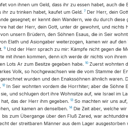
fet von ihnen um Geld, dass ihr zu essen habet, auch die 
7
 ihr zu trinken habet, kaufet um Geld.
Der Herr, dein Gott
nde gesegnet; er kennt dein Wandern, wie du durch diese
hre hat der Herr, dein Gott, unter dir gewohnt, und nichts h
 von unsern Brüdern, den Söhnen Esaus, die in Seir wohn
on Elath und Asiongaber weiterzogen, kamen wir auf den 
9
.
Und der Herr sprach zu mir: Kämpfe nicht gegen die Mo
ite mit ihnen kommen, denn ich werde dir nichts von ihre
10
nen Lots Ar zum Besitze gegeben habe.
Zuerst wohnten di
tarkes Volk, so hochgewachsen wie die vom Stamme der Ena
n gerechnet wurden und den Enakssöhnen ähnlich waren. D
12
.
In Seir wohnten vordem die Horrhiter; aber die Söhne 
n sie, und schlugen dort ihre Wohnsitze auf, wie Israel im L
13
 hat, das der Herr ihm gegeben.
So machten wir uns auf
14
ehen, und kamen an denselben.
Die Zeit aber, welche wi
 bis zum Übergange über den Fluß Zared, war achtunddrei
echt der streitbaren Männer aus dem Lager ausgestorben 