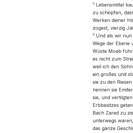
6
Lebensmittel kau
zu schöpfen, dass
Werken deiner Hä
zogest, vierzig Ja
8
Und als wir nun
Wege der Ebene v
Wüste Moab führt
es nicht zum Stre
weil ich den Söh
ein großes und s
sie zu den Riese
nennen sie Emiter
sie, und vertilgte
Erbbesitzes getan
Bach Zared zu zi
unterwegs waren,
das ganze Geschl