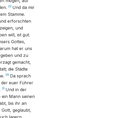
ten mögen, auf
23
len.
Und da mir
jedem Stamme.
und erforschten
zeigen, und
n will, ist gut.
nsers Gottes,
darum hat er uns
ergeben und zu
erzagt gemacht,
lt; die Städte
29
e.
Da sprach
, der euer Führer
31
.
Und in der
ie ein Mann seinen
t, bis ihr an
 Gott, geglaubt,
euch lagern