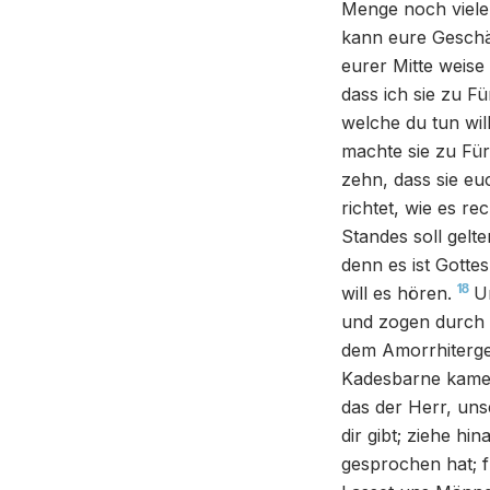
Menge noch viele
kann eure Geschä
eurer Mitte weis
dass ich sie zu F
welche du tun will
machte sie zu Für
zehn, dass sie eu
richtet, wie es re
Standes soll gelt
denn es ist Gotte
18
will es hören.
Un
und zogen durch d
dem Amorrhitergeb
Kadesbarne kame
das der Herr, uns
dir gibt; ziehe hi
gesprochen hat; f