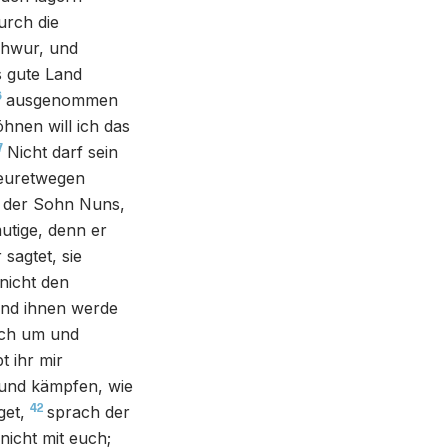
urch die
chwur, und
s gute Land
6
ausgenommen
hnen will ich das
7
Nicht darf sein
 euretwegen
 der Sohn Nuns,
mutige, denn er
sagtet, sie
nicht den
und ihnen werde
uch um und
t ihr mir
 und kämpfen, wie
42
get,
sprach der
nicht mit euch;