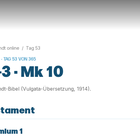
rndt online
/
Tag
53
 · TAG
53
VON
365
3 · Mk 10
rndt-Bibel (Vulgata-Übersetzung, 1914).
stament
mium 1