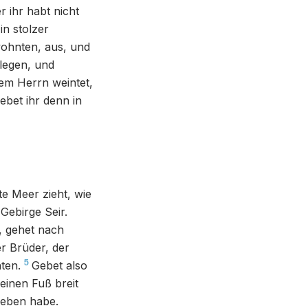
r ihr habt nicht
n stolzer
wohnten, aus, und
flegen, und
em Herrn weintet,
iebet ihr denn in
e Meer zieht, wie
Gebirge Seir.
, gehet nach
r Brüder, der
5
ten.
Gebet also
einen Fuß breit
geben habe.