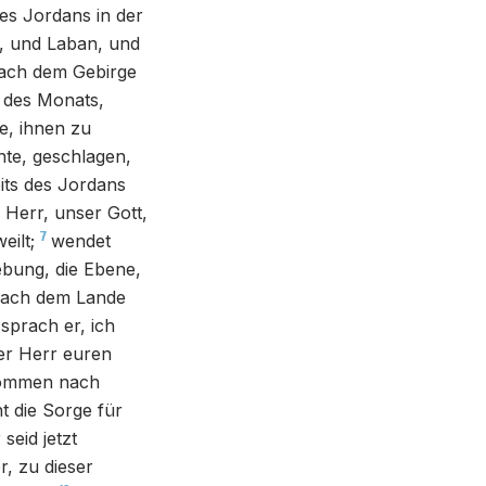
es Jordans in der
, und Laban, und
ach dem Gebirge
e des Monats,
e, ihnen zu
te, geschlagen,
eits des Jordans
 Herr, unser Gott,
7
ilt;
wendet
ebung, die Ebene,
nach dem Lande
sprach er, ich
der Herr euren
kommen nach
ht die Sorge für
seid jetzt
r, zu dieser