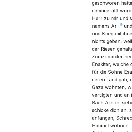
geschworen hatte
dahingerafft wurd
Herr zu mir und 
19
namens Ar,
und
und Krieg mit ih
nichts geben, wei
der Riesen gehalt
Zomzommiter ne
Enakiter, welche d
für die Söhne Esa
deren Land gab, d
Gaza wohnten, wu
vertilgten und an 
Bach Arnon! sieh
schicke dich an, 
anfangen, Schreck
Himmel wohnen, d