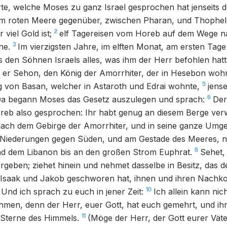
rte, welche Moses zu ganz Israel gesprochen hat jenseits d
 roten Meere gegenüber, zwischen Pharan, und Thophel
2
viel Gold ist;
elf Tagereisen vom Horeb auf dem Wege n
3
ne.
Im vierzigsten Jahre, im elften Monat, am ersten Tag
den Söhnen Israels alles, was ihm der Herr befohlen hatt
er Sehon, den König der Amorrhiter, der in Hesebon wohn
5
g von Basan, welcher in Astaroth und Edrai wohnte,
jens
6
a begann Moses das Gesetz auszulegen und sprach:
Der
eb also gesprochen: Ihr habt genug an diesem Berge verwe
nach dem Gebirge der Amorrhiter, und in seine ganze Umg
e Niederungen gegen Süden, und am Gestade des Meeres, 
8
nd dem Libanon bis an den großen Strom Euphrat.
Sehet, 
geben; ziehet hinein und nehmet dasselbe in Besitz, das 
 Isaak und Jakob geschworen hat, ihnen und ihren Nach
10
Und ich sprach zu euch in jener Zeit:
Ich allein kann nic
men, denn der Herr, euer Gott, hat euch gemehrt, und ihr 
11
e Sterne des Himmels.
(Möge der Herr, der Gott eurer Väte