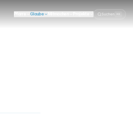
Pfarre
Glaube
Mitmachen
Projekte
Suchen
⌘K