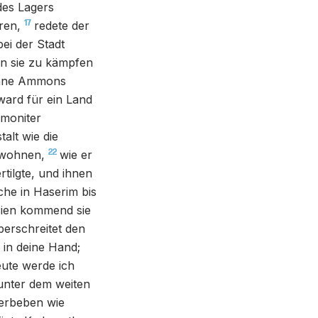
des Lagers
17
ren,
redete der
ei der Stadt
n sie zu kämpfen
Söhne Ammons
ward für ein Land
mmoniter
alt wie die
22
n wohnen,
wie er
tilgte, und ihnen
che in Haserim bis
cien kommend sie
erschreitet den
 in deine Hand;
ute werde ich
 unter dem weiten
erbeben wie