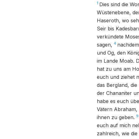
1
Dies sind die Wo
Wüstenebene, dem
Haseroth, wo sehr 
Seir bis Kadesbar
verkündete Moses 
4
sagen,
nachdem 
und Og, den Köni
im Lande Moab. D
hat zu uns am Hor
euch und ziehet 
das Bergland, di
der Chananiter u
habe es euch über
Vätern Abraham,
9
ihnen zu geben.
euch auf mich neh
zahlreich, wie di