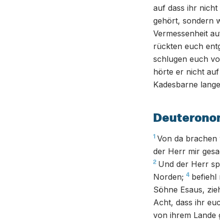
auf dass ihr nicht
gehört, sondern w
Vermessenheit auf
rückten euch entg
schlugen euch vo
hörte er nicht au
Kadesbarne lange 
Deuterono
1
Von da brachen w
der Herr mir gesa
2
Und der Herr sp
4
Norden;
befiehl
Söhne Esaus, zieh
Acht, dass ihr eu
von ihrem Lande 