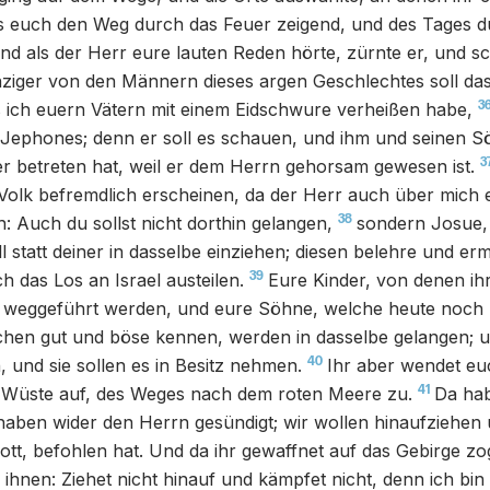
ts euch den Weg durch das Feuer zeigend, und des Tages d
nd als der Herr eure lauten Reden hörte, zürnte er, und s
nziger von den Männern dieses argen Geschlechtes soll da
3
 ich euern Vätern mit einem Eidschwure verheißen habe,
Jephones; denn er soll es schauen, und ihm und seinen Sö
3
r betreten hat, weil er dem Herrn gehorsam gewesen ist.
 Volk befremdlich erscheinen, da der Herr auch über mich
38
: Auch du sollst nicht dorthin gelangen,
sondern Josue,
ll statt deiner in dasselbe einziehen; diesen belehre und er
39
h das Los an Israel austeilen.
Eure Kinder, von denen ihr 
weggeführt werden, und eure Söhne, welche heute noch 
chen gut und böse kennen, werden in dasselbe gelangen; 
40
, und sie sollen es in Besitz nehmen.
Ihr aber wendet e
41
 Wüste auf, des Weges nach dem roten Meere zu.
Da hab
haben wider den Herrn gesündigt; wir wollen hinaufziehen
ott, befohlen hat. Und da ihr gewaffnet auf das Gebirge zo
ihnen: Ziehet nicht hinauf und kämpfet nicht, denn ich bin 