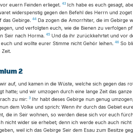
43
 vor euern Feinden erlieget.
Ich habe es euch gesagt, abe
aret widerspenstig gegen den Befehl des Herrn und zoget i
44
 das Gebirge.
Da zogen die Amorrhiter, die im Gebirge 
egen, und verfolgten euch, wie die Bienen zu verfolgen p
45
n Seir nach Horma.
Und da ihr zurückkehrtet und vor d
46
f euch und wollte eurer Stimme nicht Gehör leihen.
So bl
Zeit.
mium 2
ir auf, und kamen in die Wüste, welche sich gegen das rot
gt hatte; und wir umzogen durch eine lange Zeit das ganze 
3
rach zu mir:
Ihr habt dieses Gebirge nun genug umzogen
 nun dem Volke und sprich: Wenn ihr durch das Gebiet eure
t, die in Seir wohnen, so werden diese sich vor euch fürch
ch nicht wider sie erhebet; denn ich werde euch auch nicht 
geben, weil ich das Gebirge Seir dem Esau zum Besitze ge