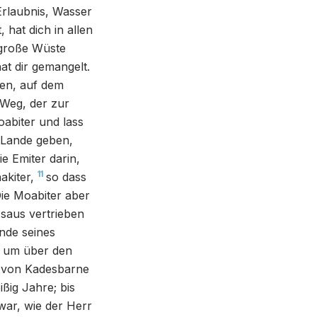
Erlaubnis, Wasser
, hat dich in allen
 große Wüste
at dir gemangelt.
ten, auf dem
Weg, der zur
abiter und lass
m Lande geben,
e Emiter darin,
11
kiter,
so dass
ie Moabiter aber
Esaus vertrieben
ande seines
, um über den
r von Kadesbarne
ßig Jahre; bis
war, wie der Herr