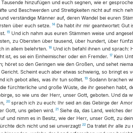
 Tausende hinzufügen und euch segnen, wie er gesprochen
fte und Beschwerden und Streitigkeiten nicht auf mich ne
e und verständige Männer auf, deren Wandel bei euren Stä
14
ürsten über euch setze.
Da habt ihr mir geantwortet: Gut i
15
st.
Und ich nahm aus euren Stämmen weise und anges
sten, zu Obersten über tausend, über hundert, über fünfz
16
ch in allem belehrten.
Und ich befahl ihnen und sprach: H
17
cht ist, es sei ein Einheimischer oder ein Fremder.
Kein Unt
en; höret so den Geringen wie den Großen, und sehet niem
s Gericht. Scheint euch aber etwas schwierig, so bringt es 
19
d ich gebot alles, was ihr tun solltet.
Sodann brachen wi
ie fürchterliche und große Wüste, die ihr gesehen habt, 
irge, so wie uns der Herr, unser Gott, geboten. Und da w
20
n,
sprach ich zu euch: Ihr seid an das Gebirge der Amo
21
er Gott, uns geben wird.
Siehe da, das Land, welches der 
nauf und nimm es in Besitz, wie der Herr, unser Gott, zu dei
22
ürchte dich nicht und sei unverzagt!
Da tratet ihr alle zu