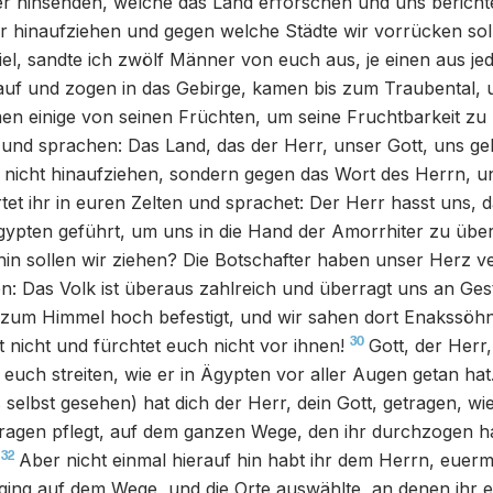
r hinsenden, welche das Land erforschen und uns berich
 hinaufziehen und gegen welche Städte wir vorrücken sol
iel, sandte ich zwölf Männer von euch aus, je einen aus 
auf und zogen in das Gebirge, kamen bis zum Traubental, 
n einige von seinen Früchten, um seine Fruchtbarkeit zu 
 und sprachen: Das Land, das der Herr, unser Gott, uns gebe
t nicht hinaufziehen, sondern gegen das Wort des Herrn, u
tet ihr in euren Zelten und sprachet: Der Herr hasst uns, 
ypten geführt, um uns in die Hand der Amorrhiter zu üb
in sollen wir ziehen? Die Botschafter haben unser Herz v
n: Das Volk ist überaus zahlreich und überragt uns an Gesta
 zum Himmel hoch befestigt, und wir sahen dort Enakssöhn
30
t nicht und fürchtet euch nicht vor ihnen!
Gott, der Herr
ür euch streiten, wie er in Ägypten vor aller Augen getan hat
 selbst gesehen) hat dich der Herr, dein Gott, getragen, w
ragen pflegt, auf dem ganzen Wege, den ihr durchzogen hab
32
Aber nicht einmal hierauf hin habt ihr dem Herrn, euerm
ging auf dem Wege, und die Orte auswählte, an denen ihr 