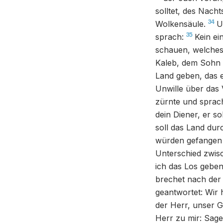
solltet, des Nach
34
Wolkensäule.
U
35
sprach:
Kein ei
schauen, welches
Kaleb, dem Sohn 
Land geben, das e
Unwille über das
zürnte und sprach
dein Diener, er so
soll das Land durc
würden gefangen 
Unterschied zwis
ich das Los geben
brechet nach der
geantwortet: Wir 
der Herr, unser G
Herr zu mir: Sage 