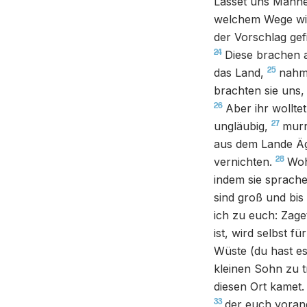
Lasset uns Männe
welchem Wege wir
der Vorschlag gef
24
Diese brachen 
25
das Land,
nahme
brachten sie uns,
26
Aber ihr wollte
27
ungläubig,
murr
aus dem Lande Äg
28
vernichten.
Woh
indem sie sprache
sind groß und bis
ich zu euch: Zage
ist, wird selbst f
Wüste (du hast es
kleinen Sohn zu t
diesen Ort kamet.
33
der euch voran