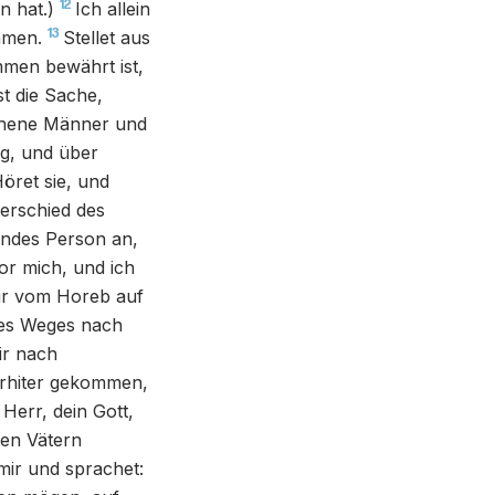
12
 hat.)
Ich allein
13
hmen.
Stellet aus
mmen bewährt ist,
st die Sache,
ehene Männer und
ig, und über
öret sie, und
erschied des
andes Person an,
vor mich, und ich
r vom Horeb auf
des Weges nach
ir nach
rrhiter gekommen,
Herr, dein Gott,
nen Vätern
 mir und sprachet: