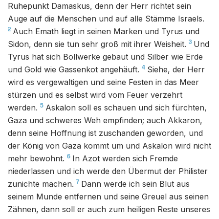
Ruhepunkt Damaskus, denn der Herr richtet sein
Auge auf die Menschen und auf alle Stämme Israels.
2
Auch Emath liegt in seinen Marken und Tyrus und
3
Sidon, denn sie tun sehr groß mit ihrer Weisheit.
Und
Tyrus hat sich Bollwerke gebaut und Silber wie Erde
4
und Gold wie Gassenkot angehäuft.
Siehe, der Herr
wird es vergewaltigen und seine Festen in das Meer
stürzen und es selbst wird vom Feuer verzehrt
5
werden.
Askalon soll es schauen und sich fürchten,
Gaza und schweres Weh empfinden; auch Akkaron,
denn seine Hoffnung ist zuschanden geworden, und
der König von Gaza kommt um und Askalon wird nicht
6
mehr bewohnt.
In Azot werden sich Fremde
niederlassen und ich werde den Übermut der Philister
7
zunichte machen.
Dann werde ich sein Blut aus
seinem Munde entfernen und seine Greuel aus seinen
Zähnen, dann soll er auch zum heiligen Reste unseres