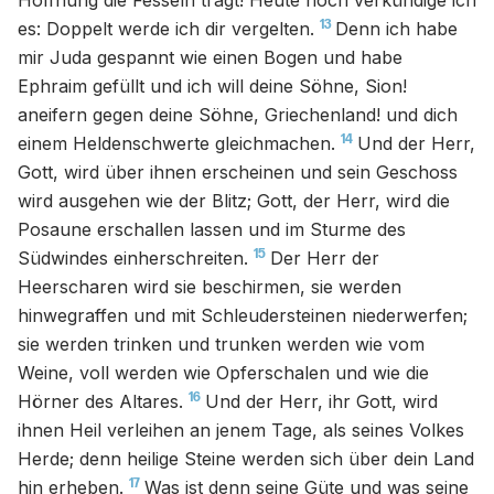
Hoffnung die Fesseln tragt! Heute noch verkündige ich
13
es: Doppelt werde ich dir vergelten.
Denn ich habe
mir Juda gespannt wie einen Bogen und habe
Ephraim gefüllt und ich will deine Söhne, Sion!
aneifern gegen deine Söhne, Griechenland! und dich
14
einem Heldenschwerte gleichmachen.
Und der Herr,
Gott, wird über ihnen erscheinen und sein Geschoss
wird ausgehen wie der Blitz; Gott, der Herr, wird die
Posaune erschallen lassen und im Sturme des
15
Südwindes einherschreiten.
Der Herr der
Heerscharen wird sie beschirmen, sie werden
hinwegraffen und mit Schleudersteinen niederwerfen;
sie werden trinken und trunken werden wie vom
Weine, voll werden wie Opferschalen und wie die
16
Hörner des Altares.
Und der Herr, ihr Gott, wird
ihnen Heil verleihen an jenem Tage, als seines Volkes
Herde; denn heilige Steine werden sich über dein Land
17
hin erheben.
Was ist denn seine Güte und was seine