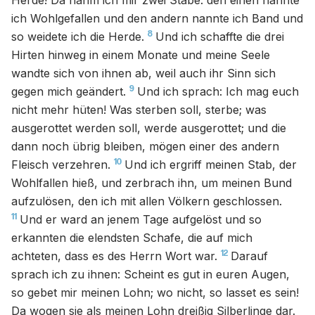
Herde! Da nahm ich mir zwei Stäbe: den einen nannte
ich Wohlgefallen und den andern nannte ich Band und
8
so weidete ich die Herde.
Und ich schaffte die drei
Hirten hinweg in einem Monate und meine Seele
wandte sich von ihnen ab, weil auch ihr Sinn sich
9
gegen mich geändert.
Und ich sprach: Ich mag euch
nicht mehr hüten! Was sterben soll, sterbe; was
ausgerottet werden soll, werde ausgerottet; und die
dann noch übrig bleiben, mögen einer des andern
10
Fleisch verzehren.
Und ich ergriff meinen Stab, der
Wohlfallen hieß, und zerbrach ihn, um meinen Bund
aufzulösen, den ich mit allen Völkern geschlossen.
11
Und er ward an jenem Tage aufgelöst und so
erkannten die elendsten Schafe, die auf mich
12
achteten, dass es des Herrn Wort war.
Darauf
sprach ich zu ihnen: Scheint es gut in euren Augen,
so gebet mir meinen Lohn; wo nicht, so lasset es sein!
Da wogen sie als meinen Lohn dreißig Silberlinge dar.