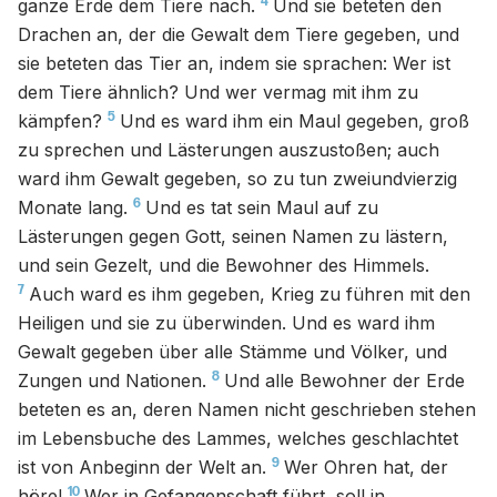
4
ganze Erde dem Tiere nach.
Und sie beteten den
Drachen an, der die Gewalt dem Tiere gegeben, und
sie beteten das Tier an, indem sie sprachen: Wer ist
dem Tiere ähnlich? Und wer vermag mit ihm zu
5
kämpfen?
Und es ward ihm ein Maul gegeben, groß
zu sprechen und Lästerungen auszustoßen; auch
ward ihm Gewalt gegeben, so zu tun zweiundvierzig
6
Monate lang.
Und es tat sein Maul auf zu
Lästerungen gegen Gott, seinen Namen zu lästern,
und sein Gezelt, und die Bewohner des Himmels.
7
Auch ward es ihm gegeben, Krieg zu führen mit den
Heiligen und sie zu überwinden. Und es ward ihm
Gewalt gegeben über alle Stämme und Völker, und
8
Zungen und Nationen.
Und alle Bewohner der Erde
beteten es an, deren Namen nicht geschrieben stehen
im Lebensbuche des Lammes, welches geschlachtet
9
ist von Anbeginn der Welt an.
Wer Ohren hat, der
10
höre!
Wer in Gefangenschaft führt, soll in