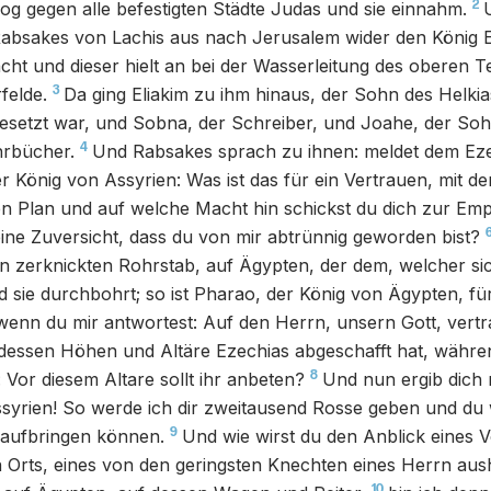
2
og gegen alle befestigten Städte Judas und sie einnahm.
Rabsakes von Lachis aus nach Jerusalem wider den König E
ht und dieser hielt an bei der Wasserleitung des oberen 
3
felde.
Da ging Eliakim zu ihm hinaus, der Sohn des Helkia
gesetzt war, und Sobna, der Schreiber, und Joahe, der So
4
hrbücher.
Und Rabsakes sprach zu ihnen: meldet dem Eze
r König von Assyrien: Was ist das für ein Vertrauen, mit de
n Plan und auf welche Macht hin schickst du dich zur Em
ine Zuversicht, dass du von mir abtrünnig geworden bist?
en zerknickten Rohrstab, auf Ägypten, der dem, welcher sich
 sie durchbohrt; so ist Pharao, der König von Ägypten, für 
enn du mir antwortest: Auf den Herrn, unsern Gott, vertrau
, dessen Höhen und Altäre Ezechias abgeschafft hat, währ
8
 Vor diesem Altare sollt ihr anbeten?
Und nun ergib dich
yrien! So werde ich dir zweitausend Rosse geben und du w
9
 aufbringen können.
Und wie wirst du den Anblick eines 
n Orts, eines von den geringsten Knechten eines Herrn au
10