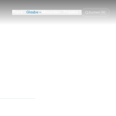
Pfarre
Glaube
Mitmachen
Projekte
Suchen
⌘K