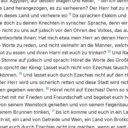
 auf Ägypten, auf dessen Wagen und Reiter,
bin ich den
es Land herangezogen, es zu verheeren? Der Herr hat zu 
11
n dieses Land und verheere es!
Da sprachen Eliakim un
e doch zu deinen Knechten in syrischer Sprache, denn wir
e nicht zu uns auf jüdisch vor den Ohren des Volkes, das au
ntwortete ihnen: Hat mich etwa mein Herr an deinen Herr
se Worte zu reden, und nicht vielmehr an die Männer, welc
13
Kot zu essen und ihren Harn mit euch zu trinken?
Und Rab
er Stimme auf jüdisch und sprach: Höret die Worte des Groß
o spricht der König: Lasset euch nicht von Ezechias täusch
15
 können.
Und lasset euch durch Ezechias nicht auf den H
er Herr wird uns sicherlich retten und diese Stadt wird nic
16
ien gegeben werden.
Höret nicht auf Ezechias! Denn so s
chet mit mir Frieden und Freundschaft und begebet euch h
er von seinem Weinstock genießen und von seinem Feigenbau
17
einem Brunnen trinken,
bis ich komme und euch in ein L
h ist, ein Land von Getreide und Wein, ein Land von Brotk
sset euch durch Ezechias nicht irre machen, wenn er sagt: