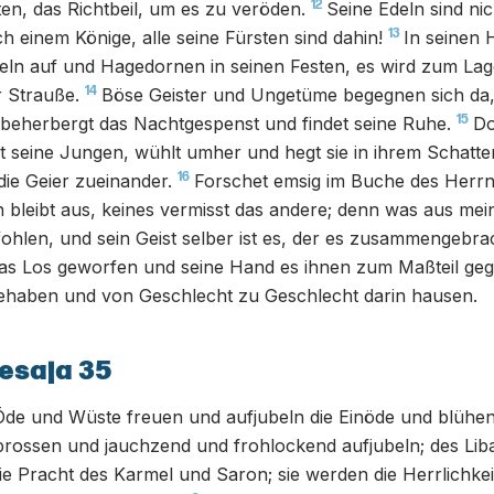
12
en, das Richtbeil, um es zu veröden.
Seine Edeln sind ni
13
h einem Könige, alle seine Fürsten sind dahin!
In seinen 
ln auf und Hagedornen in seinen Festen, es wird zum Lag
14
 Strauße.
Böse Geister und Ungetüme begegnen sich da,
15
 beherbergt das Nachtgespenst und findet seine Ruhe.
Do
t seine Jungen, wühlt umher und hegt sie in ihrem Schatte
16
ie Geier zueinander.
Forschet emsig im Buche des Herrn 
n bleibt aus, keines vermisst das andere; denn was aus m
ohlen, und sein Geist selber ist es, der es zusammengebrac
das Los geworfen und seine Hand es ihnen zum Maßteil geg
nehaben und von Geschlecht zu Geschlecht darin hausen.
esaja 35
 Öde und Wüste freuen und aufjubeln die Einöde und blühen w
sprossen und jauchzend und frohlockend aufjubeln; des Lib
 die Pracht des Karmel und Saron; sie werden die Herrlichke