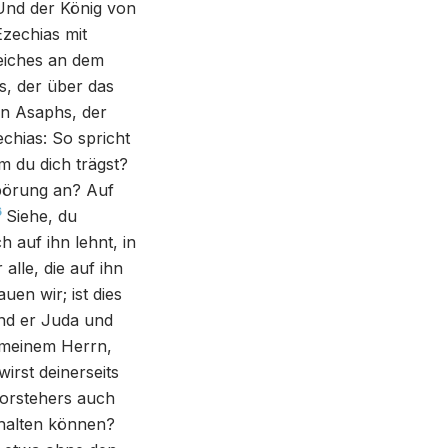
Und der König von
zechias mit
Teiches an dem
s, der über das
hn Asaphs, der
chias: So spricht
m du dich trägst?
pörung an? Auf
6
Siehe, du
 auf ihn lehnt, in
alle, die auf ihn
en wir; ist dies
end er Juda und
 meinem Herrn,
irst deinerseits
Vorstehers auch
shalten können?