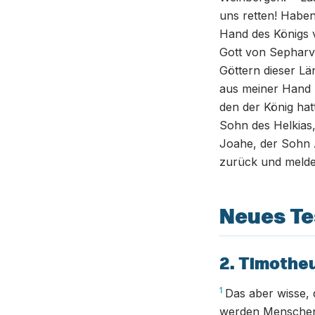
uns retten! Haben
Hand des Königs v
Gott von Sepharv
Göttern dieser Lä
aus meiner Hand r
den der König hat
Sohn des Helkias,
Joahe, der Sohn A
zurück und melde
Neues T
2. Timothe
1
Das aber wisse, 
werden Menschen s