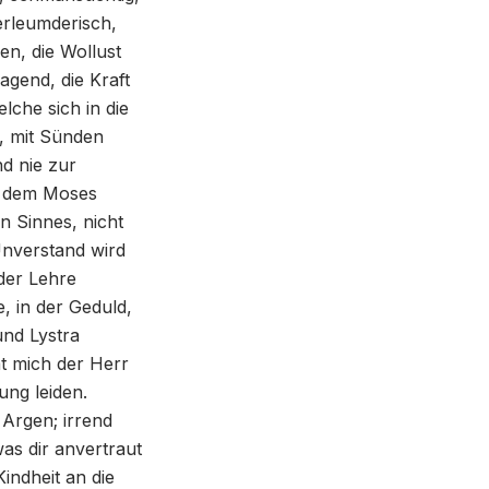
verleumderisch,
en, die Wollust
agend, die Kraft
lche sich in die
, mit Sünden
nd nie zur
 dem Moses
n Sinnes, nicht
Unverstand wird
 der Lehre
, in der Geduld,
und Lystra
t mich der Herr
ung leiden.
Argen; irrend
as dir anvertraut
indheit an die