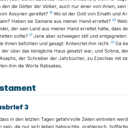
 den die Götter der Völker, auch nur einer von ihnen, sein
19
on Assyrien gerettet?
Wo ist der Gott von Emath und Ar
20
aim? Haben sie Samaria aus meiner Hand errettet?
Welch
nder, der sein Land aus meiner Hand errettet hätte, dass d
21
etten sollte?
Jene aber schwiegen still und entgegneten 
22
te ihnen befohlen und gesagt: Antwortet ihm nicht.
Da ke
 der über das königliche Haus gesetzt war, und Sobna, de
saphs, der Schreiber der Jahrbücher, zu Ezechias mit zer
ten ihm die Worte Rabsakes.
estament
usbrief 3
dass in den letzten Tagen gefahrvolle Zeiten eintreten werd
ein, die nur sich lieben habsüchtig, prahlerisch, hoffärti