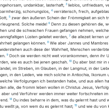
3
ungehorsam, undankbar, lasterhaft,
lieblos, unfriedsam, 
4
barmherzig, schonungslos,
verräterisch, frech, aufgeblas
5
Gott,
zwar den äußeren Schein der Frömmigkeit an sich tr
6
erleugnend. Solche meide!
Denn zu diesen gehören die, we
chen und die schwachen Frauen gefangen nehmen, welche
7
nnigfaltigen Lüsten geleitet werden,
die allezeit lernen u
8
ahrheit gelangen können.
Wie aber Jannes und Mambres
 widerstehen auch diese der Wahrheit, Menschen verderbte
9
en.
Doch sie werden nicht weit vorankommen, denn ihr 
10
rden, wie es auch bei jenen geschah.
Du aber bist mir in
andel, im Streben, im Glauben, in der Langmut, in der Liebe
gen, in den Leiden, wie mich solche in Antiochia, Ikonium 
welche Verfolgungen ich bestanden habe, und aus allen ha
en alle, die fromm leben wollen in Christus Jesus, Verfolg
ber und Verführer werden immer weiter fortschreiten im 
14
rend.
Du indes beharre in dem, was du gelernt hast und w
15
du weißt ja, von wem du es gelernt hast;
und wie du von K