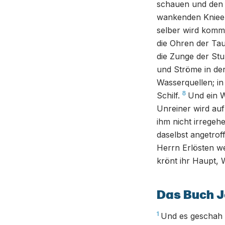
schauen und den 
wankenden Kniee
selber wird komm
die Ohren der Ta
die Zunge der St
und Ströme in de
Wasserquellen; i
8
Schilf.
Und ein W
Unreiner wird auf
ihm nicht irregehe
daselbst angetrof
Herrn Erlösten w
krönt ihr Haupt,
Das Buch J
1
Und es geschah 