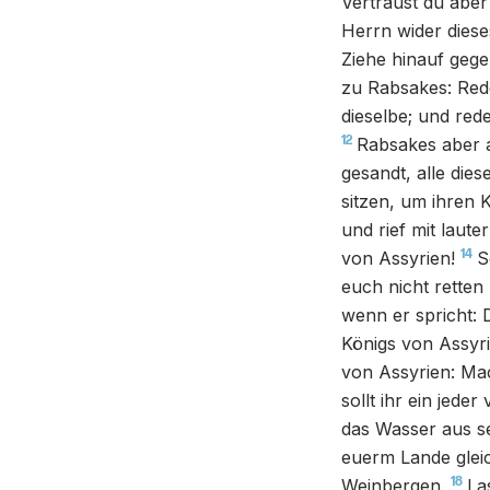
Vertraust du aber
Herrn wider dies
Ziehe hinauf gege
zu Rabsakes: Red
dieselbe; und red
12
Rabsakes aber a
gesandt, alle die
sitzen, um ihren 
und rief mit laut
14
von Assyrien!
S
euch nicht retten
wenn er spricht: D
Königs von Assyr
von Assyrien: Ma
sollt ihr ein jed
das Wasser aus s
euerm Lande gleic
18
Weinbergen.
La