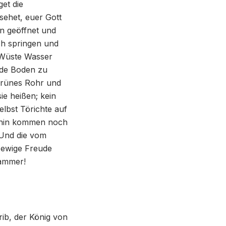
get die
 sehet, euer Gott
n geöffnet und
ch springen und
 Wüste Wasser
nde Boden zu
grünes Rohr und
ie heißen; kein
elbst Törichte auf
orthin kommen noch
Und die vom
 ewige Freude
Jammer!
ib, der König von