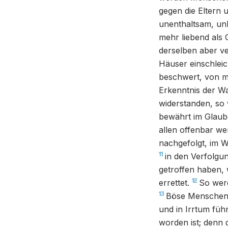
gegen die Eltern 
unenthaltsam, un
mehr liebend als 
derselben aber v
Häuser einschlei
beschwert, von ma
Erkenntnis der W
widerstanden, so
bewährt im Glaub
allen offenbar we
nachgefolgt, im W
11
in den Verfolgun
getroffen haben, 
12
errettet.
So werd
13
Böse Menschen a
und in Irrtum füh
worden ist; denn 