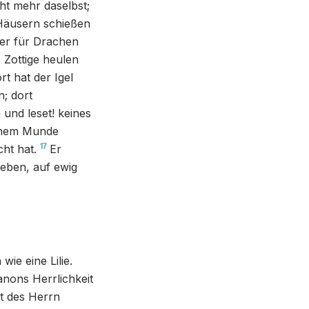
cht mehr daselbst;
Häusern schießen
er für Drachen
 Zottige heulen
rt hat der Igel
n; dort
und leset! keines
einem Munde
17
ht hat.
Er
eben, auf ewig
ie eine Lilie.
anons Herrlichkeit
it des Herrn