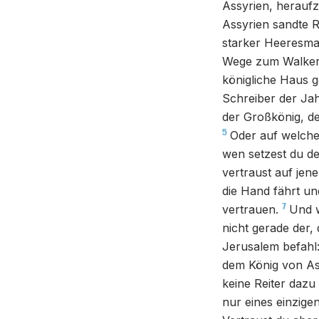
Assyrien, heraufz
Assyrien sandte 
starker Heeresmac
Wege zum Walker
königliche Haus 
Schreiber der Ja
der Großkönig, de
5
Oder auf welche
wen setzest du de
vertraust auf jen
die Hand fährt und
7
vertrauen.
Und w
nicht gerade der
Jerusalem befahl:
dem König von Ass
keine Reiter dazu
nur eines einzige