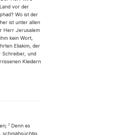
 Land vor der
phad? Wo ist der
er ist unter allen
er Herr Jerusalem
ihm kein Wort,
hrten Eliakim, der
r Schreiber, und
rissenen Kleidern
2
en;
Denn es
g, schmähsüchtig,