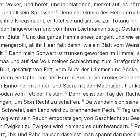
r Völker, und höret, und ihr Nationen, merket auf; es höre
2
s und all sein Sprossen!
Denn der Grimm des Herrn ergeht 
e ihre Kriegsmacht, er tötet sie und gibt sie zur Tötung hin.
den hingeworfen und von ihren Leichnamen steigt Gestank 
4
em Blute.
Und das ganze Himmelsheer zergeht und wie e
engerollt, all ihr Heer fällt dahin, wie ein Blatt vom Wei
5
t.
Denn mein Schwert ist trunken geworden im Himmel; si
umäa und auf das Volk meiner Schlachtung zum Strafgerich
l Blut, gesättigt von Fett, vom Blute der Lämmer und Böcke
; denn ein Opfer hält der Herr in Bosra, ein großes Schlac
n Einhörner mit ihnen und Stiere mit den Mächtigen, trunke
8
Boden vom Fett der Feisten.
Denn es ist der Tag der Rach
9
ungen, um Sion Recht zu schaffen.
Da wandeln sich seine
10
n Schwefel, sein Land wird zu brennendem Pech.
Tag und
ewig wird sein Rauch emporsteigen; von Geschlecht zu Ges
11
n Ewigkeit zu Ewigkeit wird niemand es durchwandern.
Pe
itz, Ibis und Rabe hausen daselbst; man spannt darüber d