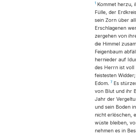
1
Kommet herzu, ih
Fülle, der Erdkrei
sein Zorn über all
Erschlagenen wer
zergehen von ihr
die Himmel zusamm
Feigenbaum abfäll
hernieder auf Id
des Herrn ist vol
feistesten Widder
7
Edom.
Es stürze
von Blut und ihr 
Jahr der Vergelt
und sein Boden i
nicht erlöschen, 
wüste bleiben, vo
nehmen es in Bes