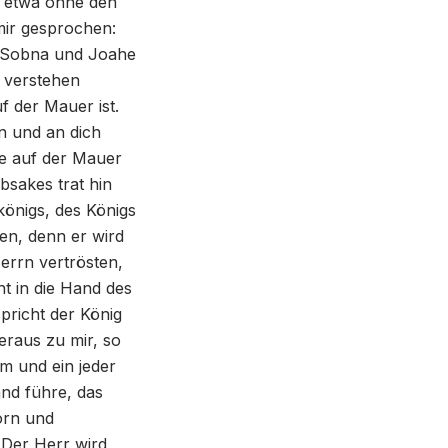
n etwa ohne den
mir gesprochen:
d Sobna und Joahe
 verstehen
f der Mauer ist.
n und an dich
he auf der Mauer
sakes trat hin
königs, des Königs
en, denn er wird
errn vertrösten,
ht in die Hand des
pricht der König
eraus zu mir, so
m und ein jeder
and führe, das
orn und
 Der Herr wird