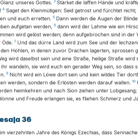
3
Glanz unseres Gottes.
Stärket die laffen Hände und kräfti
4
!
Saget den Kleinmütigen: Seid getrost und fürchtet nicht;
5
en und euch erretten.
Dann werden die Augen der Blinde
6
uben aufgetan werden,
dann wird der Lahme wie ein Hirs
ummen wird gelöst werden; denn aufgebrochen sind in der
7
r Öde.
Und das dürre Land wird zum See und der lechze
n den Höhlen, in denen zuvor Drachen lagerten, sprossen 
eg wird daselbst sein und eine Straße, heilige Straße wird s
 ihr wandeln, sie wird euch ein gerader Weg sein, so dass s
9
n.
Nicht wird ein Löwe dort sein und kein wildes Tier d
10
fen werden, sondern die Erlösten werden darauf wallen.
erden heimkehren und nach Sion ziehen unter Lobgesang;
 Wonne und Freude erlangen sie, es fliehen Schmerz und 
esaja 36
im vierzehnten Jahre des Königs Ezechias, dass Sennacher