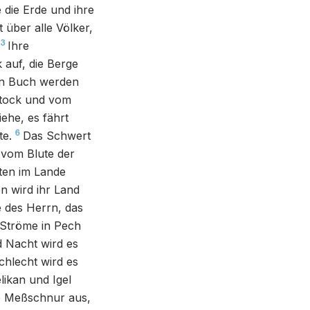
 die Erde und ihre
über alle Völker,
3
Ihre
auf, die Berge
in Buch werden
nstock und vom
ehe, es fährt
6
te.
Das Schwert
, vom Blute der
hten im Lande
n wird ihr Land
e des Herrn, das
 Ströme in Pech
 Nacht wird es
chlecht wird es
likan und Igel
ie Meßschnur aus,