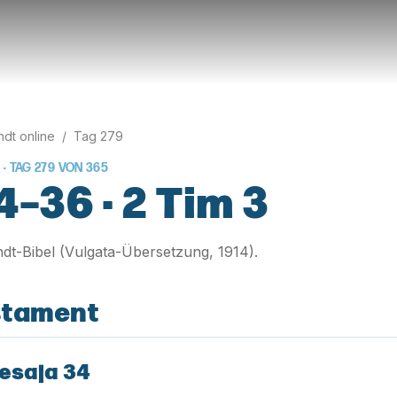
rndt online
/
Tag
279
 · TAG
279
VON
365
4–36 · 2 Tim 3
rndt-Bibel (Vulgata-Übersetzung, 1914).
stament
esaja 34