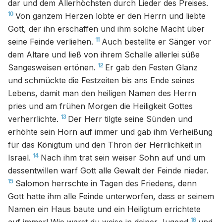
dar und dem Allerhöchsten durch Lieder des Preises.
10
Von ganzem Herzen lobte er den Herrn und liebte
Gott, der ihn erschaffen und ihm solche Macht über
11
seine Feinde verliehen.
Auch bestellte er Sänger vor
dem Altare und ließ von ihrem Schalle allerlei süße
12
Sangesweisen ertönen.
Er gab den Festen Glanz
und schmückte die Festzeiten bis ans Ende seines
Lebens, damit man den heiligen Namen des Herrn
pries und am frühen Morgen die Heiligkeit Gottes
13
verherrlichte.
Der Herr tilgte seine Sünden und
erhöhte sein Horn auf immer und gab ihm Verheißung
für das Königtum und den Thron der Herrlichkeit in
14
Israel.
Nach ihm trat sein weiser Sohn auf und um
dessentwillen warf Gott alle Gewalt der Feinde nieder.
15
Salomon herrschte in Tagen des Friedens, denn
Gott hatte ihm alle Feinde unterworfen, dass er seinem
Namen ein Haus baute und ein Heiligtum errichtete
16