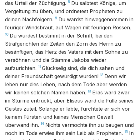
8
das Urteil der Züchtigung.
Du salbtest Könige, um
Vergeltung zu üben, und ordnetest Propheten zu
9
deinen Nachfolgern.
Du wardst hinweggenommen in
feuriger Windsbraut, auf Wagen mit feurigen Rossen.
10
Du wurdest bestimmt in der Schrift, bei den
Strafgerichten der Zeiten den Zorn des Herrn zu
besänftigen, das Herz des Vaters mit dem Sohne zu
versöhnen und die Stämme Jakobs wieder
11
aufzurichten.
Glückselig sind, die dich sahen und
12
deiner Freundschaft gewürdigt wurden!
Denn wir
leben nur dies Leben, nach dem Tode aber werden
13
wir keinen solchen Namen haben.
Elias ward zwar
im Sturme entrückt, aber Eliseus ward die Fülle seines
Geistes zuteil. Solange er lebte, fürchtete er sich vor
keinem Fürsten und keines Menschen Gewalt
14
überwand ihn.
Nichts vermochte ihn zu beugen und
15
noch im Tode erwies ihm sein Leib als Propheten.
In