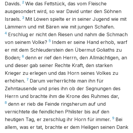
2
Davids.
Wie das Fettstück, das vom Fleische
ausgesondert wird, so war David unter den Söhnen
3
Israels.
Mit Löwen spielte er in seiner Jugend wie mit
Lämmern und mit Bären wie mit jungen Schafen.
4
Erschlug er nicht den Riesen und nahm die Schmach
5
von seinem Volke?
Indem er seine Hand erhob, warf
er mit dem Schleuderstein den Übermut Goliaths zu
6
Boden;
denn er rief den Herrn, den Allmächtigen, an
und dieser gab seiner Rechte Kraft, den starken
Krieger zu erlegen und das Horn seines Volkes zu
7
erhöhen.
Darum verherrlichte man ihn für
Zehntausende und pries ihn ob der Segnungen des
Herrn und brachte ihm die Krone des Ruhmes dar,
8
denn er rieb die Feinde ringsherum auf und
vernichtete die feindlichen Philister bis auf den
9
heutigen Tag, er zerschlug ihr Horn für immer.
Bei
allem, was er tat, brachte er dem Heiligen seinen Dank