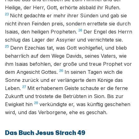
Heilige, der Herr, Gott, erhörte alsbald ihr Rufen.
23
Nicht gedachte er mehr ihrer Sünden und gab sie
nicht ihren Feinden preis, sondern errettete sie durch
24
Isaias, den heiligen Propheten.
Der Engel des Herrn
schlug das Lager der Assyrier und vernichtete sie.
25
Denn Ezechias tat, was Gott wohlgefiel, und blieb
beharrlich auf dem Wege Davids, seines Vaters, wie
ihm Isaias befohlen, der große und treue Prophet vor
26
dem Angesicht Gottes.
In seinen Tagen wich die
Sonne zurück und er verlängerte dem Könige das
27
Leben.
Mit erhabenem Geiste schaute er die ferne
Zukunft und tröstete die Betrübten in Sion. Bis zur
28
Ewigkeit hin
verkündigte er, was künftig geschehen
wird, und das Verborgene, ehe es geschah.
Das Buch Jesus Sirach 49