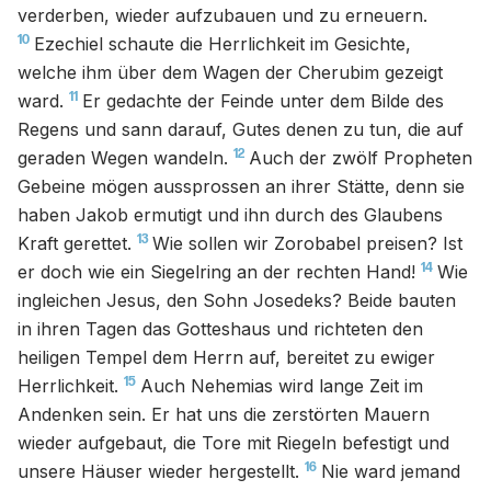
verderben, wieder aufzubauen und zu erneuern.
10
Ezechiel schaute die Herrlichkeit im Gesichte,
welche ihm über dem Wagen der Cherubim gezeigt
11
ward.
Er gedachte der Feinde unter dem Bilde des
Regens und sann darauf, Gutes denen zu tun, die auf
12
geraden Wegen wandeln.
Auch der zwölf Propheten
Gebeine mögen aussprossen an ihrer Stätte, denn sie
haben Jakob ermutigt und ihn durch des Glaubens
13
Kraft gerettet.
Wie sollen wir Zorobabel preisen? Ist
14
er doch wie ein Siegelring an der rechten Hand!
Wie
ingleichen Jesus, den Sohn Josedeks? Beide bauten
in ihren Tagen das Gotteshaus und richteten den
heiligen Tempel dem Herrn auf, bereitet zu ewiger
15
Herrlichkeit.
Auch Nehemias wird lange Zeit im
Andenken sein. Er hat uns die zerstörten Mauern
wieder aufgebaut, die Tore mit Riegeln befestigt und
16
unsere Häuser wieder hergestellt.
Nie ward jemand