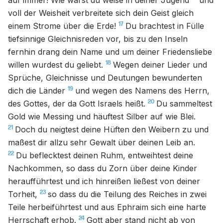
auf immer! Wie warst du weise in deiner Jugend
und
voll der Weisheit verbreitete sich dein Geist gleich
17
einem Strome über die Erde!
Du brachtest in Fülle
tiefsinnige Gleichnisreden vor, bis zu den Inseln
fernhin drang dein Name und um deiner Friedensliebe
18
willen wurdest du geliebt.
Wegen deiner Lieder und
Sprüche, Gleichnisse und Deutungen bewunderten
19
dich die Länder
und wegen des Namens des Herrn,
20
des Gottes, der da Gott Israels heißt.
Du sammeltest
Gold wie Messing und häuftest Silber auf wie Blei.
21
Doch du neigtest deine Hüften den Weibern zu und
maßest dir allzu sehr Gewalt über deinen Leib an.
22
Du beflecktest deinen Ruhm, entweihtest deine
Nachkommen, so dass du Zorn über deine Kinder
heraufführtest und ich hinreißen ließest von deiner
23
Torheit,
so dass du die Teilung des Reiches in zwei
Teile herbeiführtest und aus Ephraim sich eine harte
24
Herrschaft erhob.
Gott aber stand nicht ab von