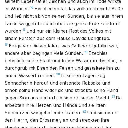
seinem Leben tat er Zeichen und auch im Tode wirkte
16
er Wunder.
Bei alledem tat das Volk doch nicht Buße
und ließ nicht ab von seinen Sünden, bis sie aus ihrem
Lande weggeführt und über die ganze Erde zerstreut
17
wurden
und nur ein kleiner Rest des Volkes mit
einem Fürsten aus dem Hause Davids übrigblieb.
18
Einige von diesen taten, was Gott wohlgefällig war,
19
andere aber begingen viele Sünden.
Ezechias
befestigte seine Stadt und leitete Wasser in dieselbe, er
durchgrub mit Eisen den Felsen und gestaltete ihn zu
20
einem Wasserbrunnen.
In seinen Tagen zog
Sennacherib herauf und entsandte Rabsake und
erhob seine Hand wider sie und streckte seine Hand
21
gegen Sion aus und erhob sich ob seiner Macht.
Da
erbebten ihre Herzen und Hände und sie litten
22
Schmerzen wie gebärende Frauen.
Und sie riefen
den Herrn, den Erbarmer, an und streckten ihre
Hände aus und erhoben sie zum Himmel und der