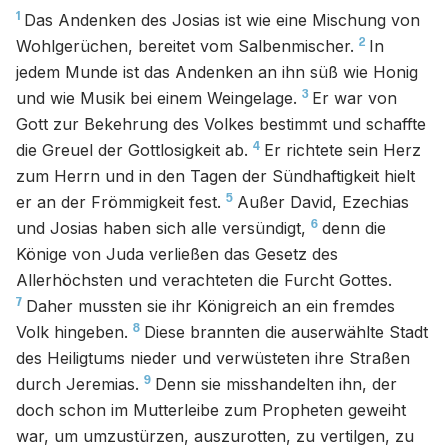
1
Das Andenken des Josias ist wie eine Mischung von
2
Wohlgerüchen, bereitet vom Salbenmischer.
In
jedem Munde ist das Andenken an ihn süß wie Honig
3
und wie Musik bei einem Weingelage.
Er war von
Gott zur Bekehrung des Volkes bestimmt und schaffte
4
die Greuel der Gottlosigkeit ab.
Er richtete sein Herz
zum Herrn und in den Tagen der Sündhaftigkeit hielt
5
er an der Frömmigkeit fest.
Außer David, Ezechias
6
und Josias haben sich alle versündigt,
denn die
Könige von Juda verließen das Gesetz des
Allerhöchsten und verachteten die Furcht Gottes.
7
Daher mussten sie ihr Königreich an ein fremdes
8
Volk hingeben.
Diese brannten die auserwählte Stadt
des Heiligtums nieder und verwüsteten ihre Straßen
9
durch Jeremias.
Denn sie misshandelten ihn, der
doch schon im Mutterleibe zum Propheten geweiht
war, um umzustürzen, auszurotten, zu vertilgen, zu