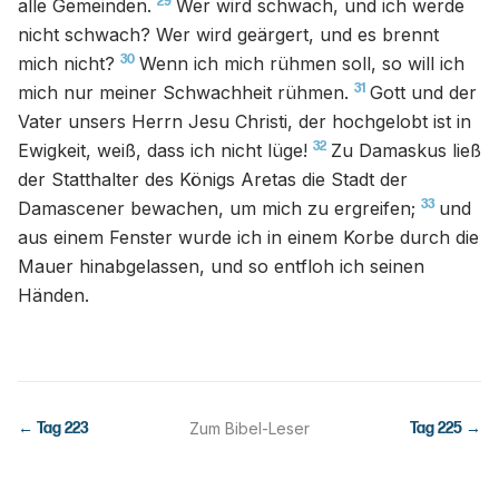
29
alle Gemeinden.
Wer wird schwach, und ich werde
nicht schwach? Wer wird geärgert, und es brennt
30
mich nicht?
Wenn ich mich rühmen soll, so will ich
31
mich nur meiner Schwachheit rühmen.
Gott und der
Vater unsers Herrn Jesu Christi, der hochgelobt ist in
32
Ewigkeit, weiß, dass ich nicht lüge!
Zu Damaskus ließ
der Statthalter des Königs Aretas die Stadt der
33
Damascener bewachen, um mich zu ergreifen;
und
aus einem Fenster wurde ich in einem Korbe durch die
Mauer hinabgelassen, und so entfloh ich seinen
Händen.
← Tag
223
Zum Bibel-Leser
Tag
225
→