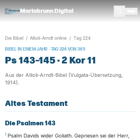
Mariabrunn Digital
Die Bibel
/
Allioli-Arndt online
/
Tag
224
BIBEL IN EINEM JAHR · TAG
224
VON
365
Ps 143–145 · 2 Kor 11
Aus der Allioli-Arndt-Bibel (Vulgata-Übersetzung,
1914).
Altes Testament
Die Psalmen 143
1
Psalm Davids wider Goliath. Gepriesen sei der Herr,