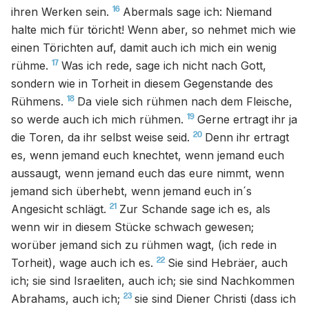
16
ihren Werken sein.
Abermals sage ich: Niemand
halte mich für töricht! Wenn aber, so nehmet mich wie
einen Törichten auf, damit auch ich mich ein wenig
17
rühme.
Was ich rede, sage ich nicht nach Gott,
sondern wie in Torheit in diesem Gegenstande des
18
Rühmens.
Da viele sich rühmen nach dem Fleische,
19
so werde auch ich mich rühmen.
Gerne ertragt ihr ja
20
die Toren, da ihr selbst weise seid.
Denn ihr ertragt
es, wenn jemand euch knechtet, wenn jemand euch
aussaugt, wenn jemand euch das eure nimmt, wenn
jemand sich überhebt, wenn jemand euch in´s
21
Angesicht schlägt.
Zur Schande sage ich es, als
wenn wir in diesem Stücke schwach gewesen;
worüber jemand sich zu rühmen wagt, (ich rede in
22
Torheit), wage auch ich es.
Sie sind Hebräer, auch
ich; sie sind Israeliten, auch ich; sie sind Nachkommen
23
Abrahams, auch ich;
sie sind Diener Christi (dass ich