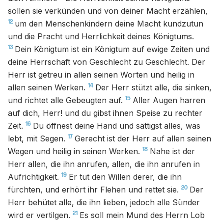
sollen sie verkünden und von deiner Macht erzählen,
12
um den Menschenkindern deine Macht kundzutun
und die Pracht und Herrlichkeit deines Königtums.
13
Dein Königtum ist ein Königtum auf ewige Zeiten und
deine Herrschaft von Geschlecht zu Geschlecht. Der
Herr ist getreu in allen seinen Worten und heilig in
14
allen seinen Werken.
Der Herr stützt alle, die sinken,
15
und richtet alle Gebeugten auf.
Aller Augen harren
auf dich, Herr! und du gibst ihnen Speise zu rechter
16
Zeit.
Du öffnest deine Hand und sättigst alles, was
17
lebt, mit Segen.
Gerecht ist der Herr auf allen seinen
18
Wegen und heilig in seinen Werken.
Nahe ist der
Herr allen, die ihn anrufen, allen, die ihn anrufen in
19
Aufrichtigkeit.
Er tut den Willen derer, die ihn
20
fürchten, und erhört ihr Flehen und rettet sie.
Der
Herr behütet alle, die ihn lieben, jedoch alle Sünder
21
wird er vertilgen.
Es soll mein Mund des Herrn Lob