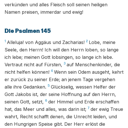
verkünden und alles Fleisch soll seinen heiligen
Namen preisen, immerdar und ewig!
Die Psalmen 145
1
2
Alleluja! von Aggäus und Zacharias!
Lobe, meine
Seele, den Herrn! Ich will den Herrn loben, so lange
ich lebe; meinen Gott lobsingen, so lange ich lebe.
3
Vertraut nicht auf Fürsten,
auf Menschenkinder, die
4
nicht helfen können!
Wenn sein Odem ausgeht, kehrt
er zurück zu seiner Erde; an jenem Tage vergehen
5
alle ihre Gedanken.
Glückselig, wessen Helfer der
Gott Jakobs ist, der seine Hoffnung auf den Herrn,
6
seinen Gott, setzt,
der Himmel und Erde erschaffen
7
hat, das Meer und alles, was darin ist;
der ewig Treue
wahrt, Recht schafft denen, die Unrecht leiden, und
den Hungrigen Speise gibt. Der Herr erlöst die