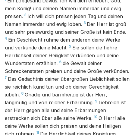
Ein Lobgesang Davids. Ich will dich erheben, Gott,
mein König! und deinen Namen immerdar und ewig
2
preisen.
Ich will dich preisen jeden Tag und deinen
3
Namen immerdar und ewig loben.
Der Herr ist groß
und sehr preiswürdig und seiner Größe ist kein Ende.
4
Ein Geschlecht rühme dem anderen deine Werke
5
und verkünde deine Macht.
Sie sollen die hehre
Herrlichkeit deiner Heiligkeit verkünden und deine
6
Wundertaten erzählen,
die Gewalt deiner
Schreckenstaten preisen und deine Größe verkünden.
7
Das Gedächtnis deiner übergroßen Lieblichkeit sollen
sie reichlich kund tun und ob deiner Gerechtigkeit
8
jubeln.
Gnädig und barmherzig ist der Herr,
9
langmütig und von reicher Erbarmung.
Liebreich ist
der Herr gegen alle und seine Erbarmungen
10
erstrecken sich über alle seine Werke.
O Herr! alle
deine Werke sollen dich preisen und deine Heiligen
11
dich rühmen.
Die Herrlichkeit deines Königtums