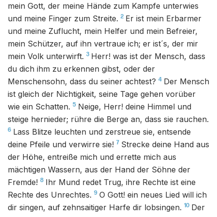
mein Gott, der meine Hände zum Kampfe unterwies
2
und meine Finger zum Streite.
Er ist mein Erbarmer
und meine Zuflucht, mein Helfer und mein Befreier,
mein Schützer, auf ihn vertraue ich; er ist´s, der mir
3
mein Volk unterwirft.
Herr! was ist der Mensch, dass
du dich ihm zu erkennen gibst, oder der
4
Menschensohn, dass du seiner achtest?
Der Mensch
ist gleich der Nichtigkeit, seine Tage gehen vorüber
5
wie ein Schatten.
Neige, Herr! deine Himmel und
steige hernieder; rühre die Berge an, dass sie rauchen.
6
Lass Blitze leuchten und zerstreue sie, entsende
7
deine Pfeile und verwirre sie!
Strecke deine Hand aus
der Höhe, entreiße mich und errette mich aus
mächtigen Wassern, aus der Hand der Söhne der
8
Fremde!
Ihr Mund redet Trug, ihre Rechte ist eine
9
Rechte des Unrechtes.
O Gott! ein neues Lied will ich
10
dir singen, auf zehnsaitiger Harfe dir lobsingen.
Der