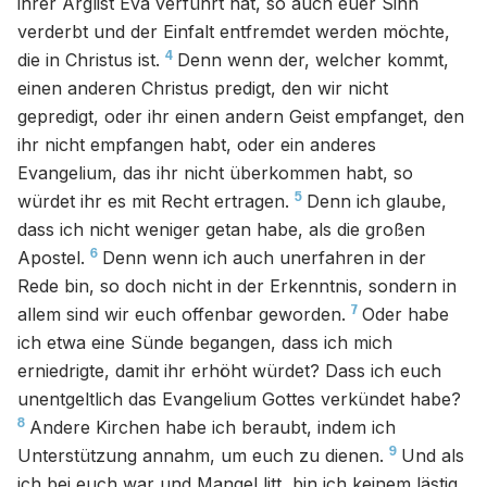
ihrer Arglist Eva verführt hat, so auch euer Sinn
verderbt und der Einfalt entfremdet werden möchte,
4
die in Christus ist.
Denn wenn der, welcher kommt,
einen anderen Christus predigt, den wir nicht
gepredigt, oder ihr einen andern Geist empfanget, den
ihr nicht empfangen habt, oder ein anderes
Evangelium, das ihr nicht überkommen habt, so
5
würdet ihr es mit Recht ertragen.
Denn ich glaube,
dass ich nicht weniger getan habe, als die großen
6
Apostel.
Denn wenn ich auch unerfahren in der
Rede bin, so doch nicht in der Erkenntnis, sondern in
7
allem sind wir euch offenbar geworden.
Oder habe
ich etwa eine Sünde begangen, dass ich mich
erniedrigte, damit ihr erhöht würdet? Dass ich euch
unentgeltlich das Evangelium Gottes verkündet habe?
8
Andere Kirchen habe ich beraubt, indem ich
9
Unterstützung annahm, um euch zu dienen.
Und als
ich bei euch war und Mangel litt, bin ich keinem lästig