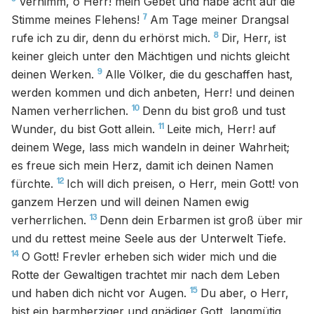
Vernimm, o Herr! mein Gebet und habe acht auf die
7
Stimme meines Flehens!
Am Tage meiner Drangsal
8
rufe ich zu dir, denn du erhörst mich.
Dir, Herr, ist
keiner gleich unter den Mächtigen und nichts gleicht
9
deinen Werken.
Alle Völker, die du geschaffen hast,
werden kommen und dich anbeten, Herr! und deinen
10
Namen verherrlichen.
Denn du bist groß und tust
11
Wunder, du bist Gott allein.
Leite mich, Herr! auf
deinem Wege, lass mich wandeln in deiner Wahrheit;
es freue sich mein Herz, damit ich deinen Namen
12
fürchte.
Ich will dich preisen, o Herr, mein Gott! von
ganzem Herzen und will deinen Namen ewig
13
verherrlichen.
Denn dein Erbarmen ist groß über mir
und du rettest meine Seele aus der Unterwelt Tiefe.
14
O Gott! Frevler erheben sich wider mich und die
Rotte der Gewaltigen trachtet mir nach dem Leben
15
und haben dich nicht vor Augen.
Du aber, o Herr,
bist ein barmherziger und gnädiger Gott, langmütig