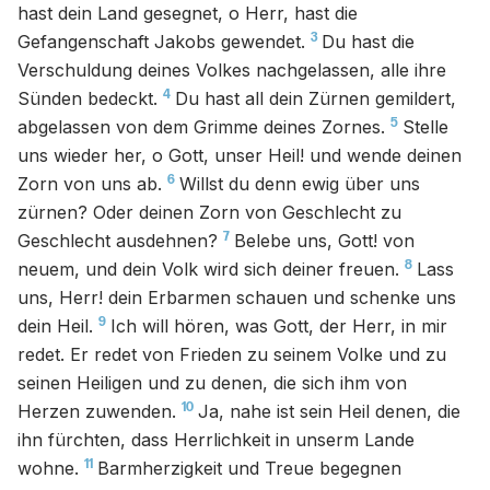
hast dein Land gesegnet, o Herr, hast die
3
Gefangenschaft Jakobs gewendet.
Du hast die
Verschuldung deines Volkes nachgelassen, alle ihre
4
Sünden bedeckt.
Du hast all dein Zürnen gemildert,
5
abgelassen von dem Grimme deines Zornes.
Stelle
uns wieder her, o Gott, unser Heil! und wende deinen
6
Zorn von uns ab.
Willst du denn ewig über uns
zürnen? Oder deinen Zorn von Geschlecht zu
7
Geschlecht ausdehnen?
Belebe uns, Gott! von
8
neuem, und dein Volk wird sich deiner freuen.
Lass
uns, Herr! dein Erbarmen schauen und schenke uns
9
dein Heil.
Ich will hören, was Gott, der Herr, in mir
redet. Er redet von Frieden zu seinem Volke und zu
seinen Heiligen und zu denen, die sich ihm von
10
Herzen zuwenden.
Ja, nahe ist sein Heil denen, die
ihn fürchten, dass Herrlichkeit in unserm Lande
11
wohne.
Barmherzigkeit und Treue begegnen