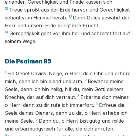
einander, Gerechtigkeit und Friede küssen sich.
12
Treue sproßt aus der Erde hervor und Gerechtigkeit
13
schaut vom Himmel herab.
Denn Gutes gewährt der
Herr und unsere Erde bringt ihre Frucht.
14
Gerechtigkeit geht vor ihm her und schreitet fort auf
seinem Wege.
Die Psalmen 85
1
Ein Gebet Davids. Neige, o Herr! dein Ohr und erhöre
2
mich, denn ich bin elend und arm.
Bewahre meine
Seele, denn ich bin heilig; hilf du, mein Gott! deinem
3
Knechte, der auf dich vertraut.
Erbarme dich meiner,
4
o Herr! denn zu dir rufe ich immerfort.
Erfreue die
Seele deines Dieners, denn zu dir, o Herr! erhebe ich
5
meine Seele.
Denn du, o Herr! bist gütig und milde
und erbarmungsreich für alle, die dich anrufen.
6