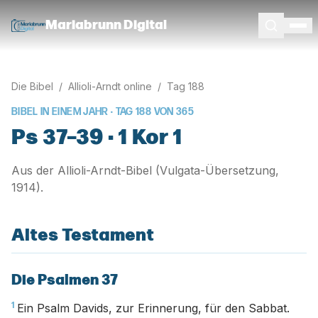
Mariabrunn Digital
Die Bibel
/
Allioli-Arndt online
/
Tag
188
BIBEL IN EINEM JAHR · TAG
188
VON
365
Ps 37–39 · 1 Kor 1
Aus der Allioli-Arndt-Bibel (Vulgata-Übersetzung,
1914).
Altes Testament
Die Psalmen 37
1
Ein Psalm Davids, zur Erinnerung, für den Sabbat.