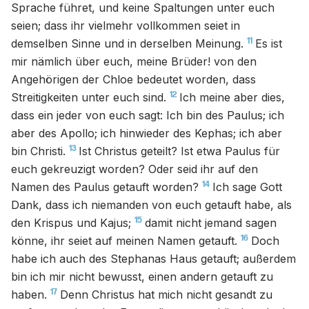
Sprache führet, und keine Spaltungen unter euch
seien; dass ihr vielmehr vollkommen seiet in
11
demselben Sinne und in derselben Meinung.
Es ist
mir nämlich über euch, meine Brüder! von den
Angehörigen der Chloe bedeutet worden, dass
12
Streitigkeiten unter euch sind.
Ich meine aber dies,
dass ein jeder von euch sagt: Ich bin des Paulus; ich
aber des Apollo; ich hinwieder des Kephas; ich aber
13
bin Christi.
Ist Christus geteilt? Ist etwa Paulus für
euch gekreuzigt worden? Oder seid ihr auf den
14
Namen des Paulus getauft worden?
Ich sage Gott
Dank, dass ich niemanden von euch getauft habe, als
15
den Krispus und Kajus;
damit nicht jemand sagen
16
könne, ihr seiet auf meinen Namen getauft.
Doch
habe ich auch des Stephanas Haus getauft; außerdem
bin ich mir nicht bewusst, einen andern getauft zu
17
haben.
Denn Christus hat mich nicht gesandt zu