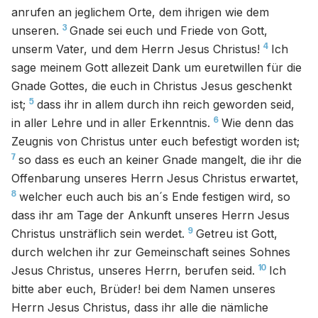
anrufen an jeglichem Orte, dem ihrigen wie dem
3
unseren.
Gnade sei euch und Friede von Gott,
4
unserm Vater, und dem Herrn Jesus Christus!
Ich
sage meinem Gott allezeit Dank um euretwillen für die
Gnade Gottes, die euch in Christus Jesus geschenkt
5
ist;
dass ihr in allem durch ihn reich geworden seid,
6
in aller Lehre und in aller Erkenntnis.
Wie denn das
Zeugnis von Christus unter euch befestigt worden ist;
7
so dass es euch an keiner Gnade mangelt, die ihr die
Offenbarung unseres Herrn Jesus Christus erwartet,
8
welcher euch auch bis an´s Ende festigen wird, so
dass ihr am Tage der Ankunft unseres Herrn Jesus
9
Christus unsträflich sein werdet.
Getreu ist Gott,
durch welchen ihr zur Gemeinschaft seines Sohnes
10
Jesus Christus, unseres Herrn, berufen seid.
Ich
bitte aber euch, Brüder! bei dem Namen unseres
Herrn Jesus Christus, dass ihr alle die nämliche