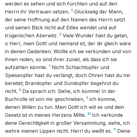
werden es sehen und sich fürchten und auf den
5
Herrn ihr Vertrauen setzen.
Glückselig der Mann,
der seine Hoffnung auf den Namen des Herrn setzt
und seinen Blick nicht auf Eitles wendet und auf
6
trügerischen Aberwitz.
Viele Wunder hast du getan,
o Herr, mein Gott! und niemand ist, der dir gleich wäre
in deinen Gedanken. Wollte ich sie verkünden und von
ihnen reden, so sind ihrer zuviel, als dass ich sie
7
aufzählen könnte.
Nicht Schlachtopfer und
Speiseopfer hast du verlangt, doch Ohren hast du mir
bereitet; Brandopfer und Sündopfer begehrst du
8
nicht.
Da sprach ich: Siehe, ich komme! In der
9
Buchrolle ist von mir geschrieben,
ich komme,
deinen Willen zu tun. Mein Gott! ich will es und dein
10
Gesetz ist in meines Herzens Mitte.
Ich verkünde
deine Gerechtigkeit in großer Versammlung, siehe, ich
11
wehre meinen Lippen nicht. Herr! du weißt es.
Deine