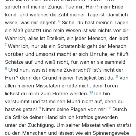
sprach mit meiner Zunge: Tue mir, Herr! mein Ende
kund, und welches die Zahl meiner Tage ist, damit ich
6
wisse, was mir abgeht.
Siehe, du hast meinen Tagen
ein Maß gesetzt und mein Wesen ist wie nichts vor dir!
Wahrlich, alles ist Eitelkeit, ein jeder Mensch, der lebt!
7
Wahrlich, nur als ein Schattenbild geht der Mensch
vorüber und umsonst macht er sich Unruhe; er häuft
Schätze auf und weiß nicht, für wen er sie sammelt!
8
Und nun, was ist meine Zuversicht? Ist´s nicht der
9
Herr? denn der Grund meiner Festigkeit bist du.
Von
allen meinen Missetaten errette mich, dem Toren
10
ließest du mich zum Hohne werden.
Ich bin
verstummt und tat meinen Mund nicht auf, denn du
11
12
hast es getan!
Nimm deine Plagen von mir!
Durch
die Stärke deiner Hand bin ich kraftlos geworden
unter der Züchtigung. Um seiner Missetat willen strafst
du den Menschen und lässest wie ein Spinnengewebe