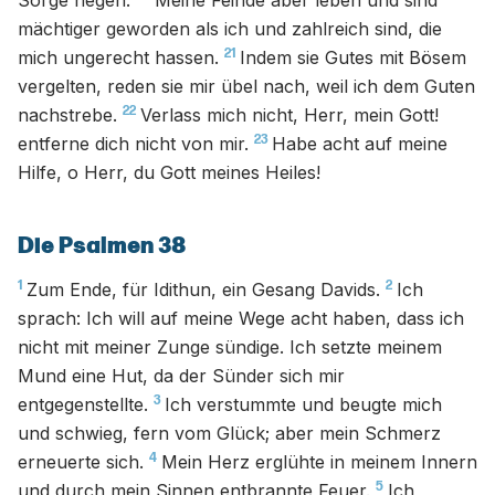
Sorge hegen.
Meine Feinde aber leben und sind
mächtiger geworden als ich und zahlreich sind, die
21
mich ungerecht hassen.
Indem sie Gutes mit Bösem
vergelten, reden sie mir übel nach, weil ich dem Guten
22
nachstrebe.
Verlass mich nicht, Herr, mein Gott!
23
entferne dich nicht von mir.
Habe acht auf meine
Hilfe, o Herr, du Gott meines Heiles!
Die Psalmen 38
1
2
Zum Ende, für Idithun, ein Gesang Davids.
Ich
sprach: Ich will auf meine Wege acht haben, dass ich
nicht mit meiner Zunge sündige. Ich setzte meinem
Mund eine Hut, da der Sünder sich mir
3
entgegenstellte.
Ich verstummte und beugte mich
und schwieg, fern vom Glück; aber mein Schmerz
4
erneuerte sich.
Mein Herz erglühte in meinem Innern
5
und durch mein Sinnen entbrannte Feuer.
Ich