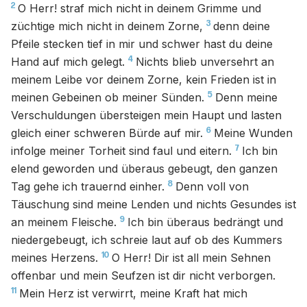
2
O Herr! straf mich nicht in deinem Grimme und
3
züchtige mich nicht in deinem Zorne,
denn deine
Pfeile stecken tief in mir und schwer hast du deine
4
Hand auf mich gelegt.
Nichts blieb unversehrt an
meinem Leibe vor deinem Zorne, kein Frieden ist in
5
meinen Gebeinen ob meiner Sünden.
Denn meine
Verschuldungen übersteigen mein Haupt und lasten
6
gleich einer schweren Bürde auf mir.
Meine Wunden
7
infolge meiner Torheit sind faul und eitern.
Ich bin
elend geworden und überaus gebeugt, den ganzen
8
Tag gehe ich trauernd einher.
Denn voll von
Täuschung sind meine Lenden und nichts Gesundes ist
9
an meinem Fleische.
Ich bin überaus bedrängt und
niedergebeugt, ich schreie laut auf ob des Kummers
10
meines Herzens.
O Herr! Dir ist all mein Sehnen
offenbar und mein Seufzen ist dir nicht verborgen.
11
Mein Herz ist verwirrt, meine Kraft hat mich