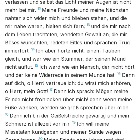
verlassen und selbst das Licht meiner Augen ist nicht
12
mehr bei mir.
Meine Freunde und meine Nächsten
nahten sich wider mich und blieben stehen, und die
13
mir nahe waren, hielten sich fern;
und die mir nach
dem Leben trachteten, wendeten Gewalt an; die mir
Böses wünschten, redeten Eitles und sprachen Trug
14
immerfort.
Ich aber hörte nicht, einem Tauben
gleich, und war wie ein Stummer, der seinen Mund
15
nicht auftut.
Ich ward wie ein Mensch, der nicht hört
16
und der keine Widerrede in seinem Munde hat.
Denn
auf dich, o Herr! vertraue ich; du wirst mich erhören,
17
o Herr, mein Gott!
Denn ich sprach: Mögen meine
Feinde nicht frohlocken über mich! denn wenn meine
Füße wanken, werden sie groß sprechen über mich.
18
Denn ich bin der Geißelstreiche gewärtig und mein
19
Schmerz ist allezeit vor mir.
Ich will meine
Missetaten kundgeben und meiner Sünde wegen
20