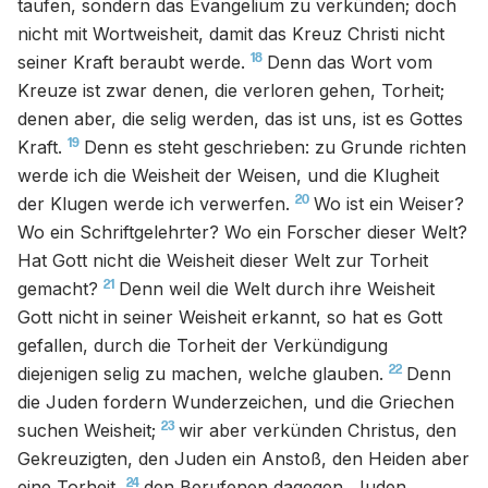
taufen, sondern das Evangelium zu verkünden; doch
nicht mit Wortweisheit, damit das Kreuz Christi nicht
18
seiner Kraft beraubt werde.
Denn das Wort vom
Kreuze ist zwar denen, die verloren gehen, Torheit;
denen aber, die selig werden, das ist uns, ist es Gottes
19
Kraft.
Denn es steht geschrieben: zu Grunde richten
werde ich die Weisheit der Weisen, und die Klugheit
20
der Klugen werde ich verwerfen.
Wo ist ein Weiser?
Wo ein Schriftgelehrter? Wo ein Forscher dieser Welt?
Hat Gott nicht die Weisheit dieser Welt zur Torheit
21
gemacht?
Denn weil die Welt durch ihre Weisheit
Gott nicht in seiner Weisheit erkannt, so hat es Gott
gefallen, durch die Torheit der Verkündigung
22
diejenigen selig zu machen, welche glauben.
Denn
die Juden fordern Wunderzeichen, und die Griechen
23
suchen Weisheit;
wir aber verkünden Christus, den
Gekreuzigten, den Juden ein Anstoß, den Heiden aber
24
eine Torheit,
den Berufenen dagegen, Juden