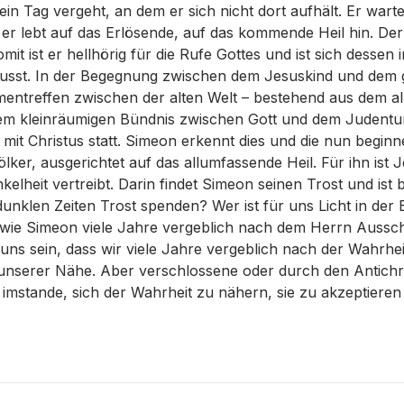
in Tag vergeht, an dem er sich nicht dort aufhält. Er warte
, er lebt auf das Erlösende, auf das kommende Heil hin. Der 
mit ist er hellhörig für die Rufe Gottes und ist sich dess
sst. In der Begegnung zwischen dem Jesuskind und dem 
mentreffen zwischen der alten Welt – bestehend aus dem a
m kleinräumigen Bündnis zwischen Gott und dem Judent
mit Christus statt. Simeon erkennt dies und die nun begin
ölker, ausgerichtet auf das allumfassende Heil. Für ihn ist 
nkelheit vertreibt. Darin findet Simeon seinen Trost und ist b
unklen Zeiten Trost spenden? Wer ist für uns Licht in der B
 wie Simeon viele Jahre vergeblich nach dem Herrn Aussch
uns sein, dass wir viele Jahre vergeblich nach der Wahrhe
 unserer Nähe. Aber verschlossene oder durch den Antichri
 imstande, sich der Wahrheit zu nähern, sie zu akzeptieren