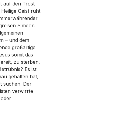
t auf den Trost
Heilige Geist ruht
en immerwährender
greisen Simeon
llgemeinen
um – und dem
nende großartige
Jesus somit das
ereit, zu sterben.
etrübnis? Es ist
au gehalten hat,
it suchen. Der
sten verwirrte
 oder