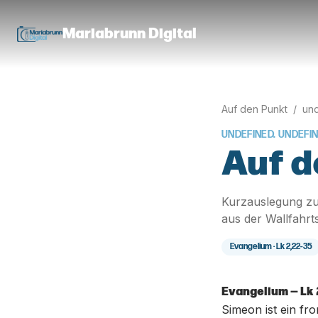
Mariabrunn Digital
Auf den Punkt
/
und
UNDEFINED. UNDEFI
Auf d
Kurzauslegung zu
aus der Wallfahrt
Evangelium ·
Lk 2,22-35
Evangelium — Lk 
Simeon ist ein fr