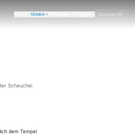
Pfarre
Glaube
Mitmachen
Projekte
Suchen
⌘K
ter Scheuchel
rlich dem Tempel