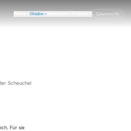
Pfarre
Glaube
Mitmachen
Projekte
Suchen
⌘K
ter Scheuchel
ch. Für sie