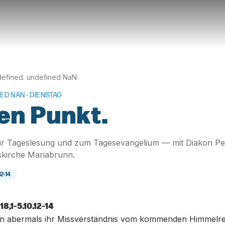
efined. undefined NaN
NED NAN
· DIENSTAG
en Punkt.
r Tageslesung und zum Tagesevangelium — mit Diakon Pe
skirche Mariabrunn.
12-14
8,1-5.10.12-14
n abermals ihr Missverständnis vom kommenden Himmelrei