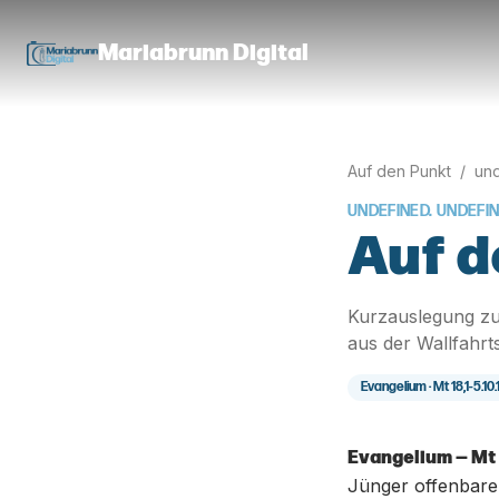
Mariabrunn Digital
Auf den Punkt
/
und
UNDEFINED. UNDEFI
Auf d
Kurzauslegung zu
aus der Wallfahrt
Evangelium ·
Mt 18,1-5.10.
Evangelium — Mt 1
Jünger offenbare