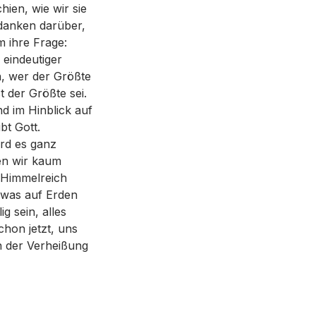
hien, wie wir sie
danken darüber,
m ihre Frage:
 eindeutiger
n, wer der Größte
 der Größte sei.
d im Hinblick auf
bt Gott.
rd es ganz
nen wir kaum
m Himmelreich
s was auf Erden
g sein, alles
chon jetzt, uns
n der Verheißung