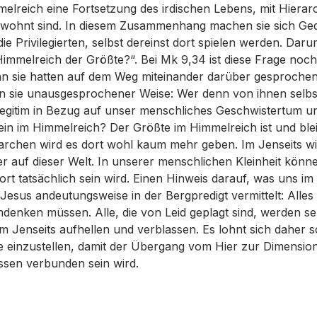
elreich eine Fortsetzung des irdischen Lebens, mit Hierarc
gewohnt sind. In diesem Zusammenhang machen sie sich Ge
die Privilegierten, selbst dereinst dort spielen werden. Daru
Himmelreich der Größte?“. Bei Mk 9,34 ist diese Frage noch
enn sie hatten auf dem Weg miteinander darüber gesproche
en sie unausgesprochener Weise: Wer denn von ihnen selbst
 legitim in Bezug auf unser menschliches Geschwistertum un
ein im Himmelreich? Der Größte im Himmelreich ist und blei
archen wird es dort wohl kaum mehr geben. Im Jenseits wi
ier auf dieser Welt. In unserer menschlichen Kleinheit kön
ort tatsächlich sein wird. Einen Hinweis darauf, was uns i
 Jesus andeutungsweise in der Bergpredigt vermittelt: Alle
mdenken müssen. Alle, die von Leid geplagt sind, werden seli
im Jenseits aufhellen und verblassen. Es lohnt sich daher s
e einzustellen, damit der Übergang vom Hier zur Dimensio
issen verbunden sein wird.