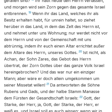
gefallen sind?
Ihr habt heute den Herrn verlassen,
und morgen wird sein Zorn gegen das gesamte Israel
19
entbrennen.
Wenn ihr das Land, welches ihr als
Besitz erhalten habt, für unrein haltet, so ziehet
herüber in das Land, in dem das Zelt des Herrn ist,
und nehmet unter uns Wohnung; nur werdet nicht vor
dem Herrn und von der Gemeinschaft mit uns
abtrünnig, indem ihr euch einen Altar errichtet außer
20
dem Altare des Herrn, unseres Gottes.
Ist nicht, als
Achan, der Sohn Zares, das Gebot des Herrn
übertrat, der Zorn Gottes über das ganze Volk Israel
hereingebrochen? Und das war nur ein einziger
Mann; aber wäre er doch allein umgekommen um
21
seiner Missetat willen!
Da antworteten die Söhne
Rubens und Gads, und der halbe Stamm Manasse
22
dem Fürsten der Gesandtschaft Israels:
Gott, der
Starke, der Herr, ja, Gott, der Starke, der Herr, er
weiß es, und Israel soll es auch wissen: wenn wir in