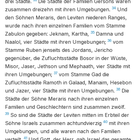
33
drei Städte.
Die Städte der Familien Gersons waren
34
zusammen dreizehn mit ihren Umgebungen.
Und
den Söhnen Meraris, den Leviten niederen Ranges,
wurde nach ihren einzelnen Familien vom Stamme
35
Zabulon gegeben: Jeknam, Kartha,
Damna und
36
Naalol, vier Städte mit ihren Umgebungen;
vom
Stamme Ruben jenseits des Jordans, Jericho
gegenüber, die Zufluchtsstädte Bosor in der Wüste,
Misor, Jaser, Jethson und Mephaath, vier Städte mit
37
ihren Umgebungen;
vom Stamme Gad die
Zufluchtsstädte Ramoth in Galaad, Manaim, Hesebon
38
und Jazer, vier Städte mit ihren Umgebungen.
Die
Städte der Söhne Meraris nach ihren einzelnen
Familien und Geschlechtern sind zusammen zwölf.
39
So sind die Städte der Leviten mitten im Erbteil der
40
Söhne Israels zusammen achtundvierzig
mit ihren
Umgebungen, und alle waren nach den Familien
41
verteilt.
Und Gott, der Herr, gab Israel das gesamte