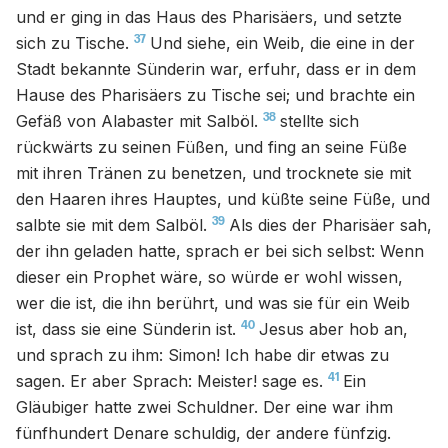
und er ging in das Haus des Pharisäers, und setzte
37
sich zu Tische.
Und siehe, ein Weib, die eine in der
Stadt bekannte Sünderin war, erfuhr, dass er in dem
Hause des Pharisäers zu Tische sei; und brachte ein
38
Gefäß von Alabaster mit Salböl.
stellte sich
rückwärts zu seinen Füßen, und fing an seine Füße
mit ihren Tränen zu benetzen, und trocknete sie mit
den Haaren ihres Hauptes, und küßte seine Füße, und
39
salbte sie mit dem Salböl.
Als dies der Pharisäer sah,
der ihn geladen hatte, sprach er bei sich selbst: Wenn
dieser ein Prophet wäre, so würde er wohl wissen,
wer die ist, die ihn berührt, und was sie für ein Weib
40
ist, dass sie eine Sünderin ist.
Jesus aber hob an,
und sprach zu ihm: Simon! Ich habe dir etwas zu
41
sagen. Er aber Sprach: Meister! sage es.
Ein
Gläubiger hatte zwei Schuldner. Der eine war ihm
fünfhundert Denare schuldig, der andere fünfzig.