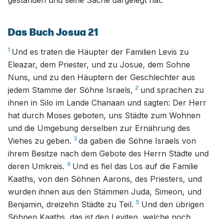
gestanden und seine Sache dargelegt hat.
Das Buch Josua 21
1
Und es traten die Häupter der Familien Levis zu
Eleazar, dem Priester, und zu Josue, dem Sohne
Nuns, und zu den Häuptern der Geschlechter aus
2
jedem Stamme der Söhne Israels,
und sprachen zu
ihnen in Silo im Lande Chanaan und sagten: Der Herr
hat durch Moses geboten, uns Städte zum Wohnen
und die Umgebung derselben zur Ernährung des
3
Viehes zu geben.
da gaben die Söhne Israels von
ihrem Besitze nach dem Gebote des Herrn Städte und
4
deren Umkreis.
Und es fiel das Los auf die Familie
Kaaths, von den Söhnen Aarons, des Priesters, und
wurden ihnen aus den Stämmen Juda, Simeon, und
5
Benjamin, dreizehn Städte zu Teil.
Und den übrigen
Söhnen Kaaths, das ist den Leviten, welche noch