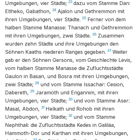
23
Umgebungen, vier Städte;
dazu vom Stamme Dan:
24
Eltheko, Gabathon,
Ajalon und Gethremmon mit
25
ihren Umgebungen, vier Städte.
Ferner von dem
halben Stamme Manasse: Thanach und Gethremmon
26
mit ihren Umgebungen, zwei Städte.
Zusammen
wurden zehn Städte und ihre Umgebungen den
27
Söhnen Kaaths niederen Ranges gegeben.
Weiter
gab er den Söhnen Gersons, vom Geschlechte Levis,
vom halben Stamme Manasse die Zufluchtsstädte
Gaulon in Basan, und Bosra mit ihren Umgebungen,
28
zwei Städte;
und vom Stamme Issachar: Cesion,
29
Dabereth,
Jaramoth und Engannim, mit ihren
30
Umgebungen, vier Städte;
und vom Stamme Aser:
31
Masal, Abdon,
Helkath und Rohob mit ihren
32
Umgebungen, vier Städte;
und vom Stamme
Nephthali: die Zufluchtsstädte Kedes in Galiläa,
Hammoth-Dor und Karthan mit ihren Umgebungen,