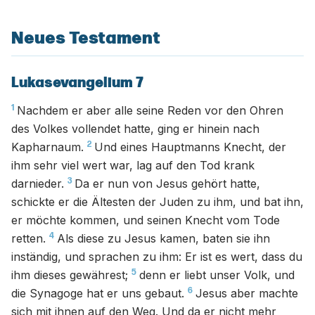
Neues Testament
Lukasevangelium 7
1
Nachdem er aber alle seine Reden vor den Ohren
des Volkes vollendet hatte, ging er hinein nach
2
Kapharnaum.
Und eines Hauptmanns Knecht, der
ihm sehr viel wert war, lag auf den Tod krank
3
darnieder.
Da er nun von Jesus gehört hatte,
schickte er die Ältesten der Juden zu ihm, und bat ihn,
er möchte kommen, und seinen Knecht vom Tode
4
retten.
Als diese zu Jesus kamen, baten sie ihn
inständig, und sprachen zu ihm: Er ist es wert, dass du
5
ihm dieses gewährest;
denn er liebt unser Volk, und
6
die Synagoge hat er uns gebaut.
Jesus aber machte
sich mit ihnen auf den Weg. Und da er nicht mehr