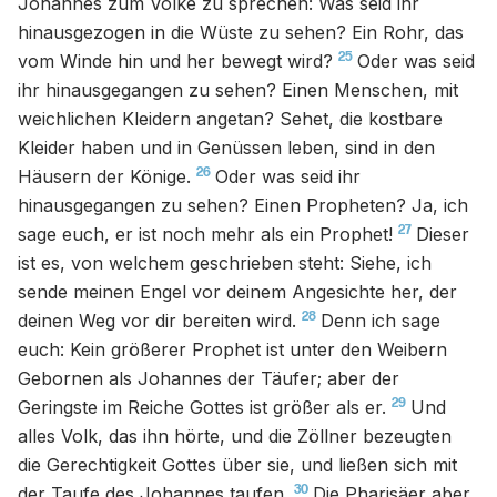
Johannes zum Volke zu sprechen: Was seid ihr
hinausgezogen in die Wüste zu sehen? Ein Rohr, das
25
vom Winde hin und her bewegt wird?
Oder was seid
ihr hinausgegangen zu sehen? Einen Menschen, mit
weichlichen Kleidern angetan? Sehet, die kostbare
Kleider haben und in Genüssen leben, sind in den
26
Häusern der Könige.
Oder was seid ihr
hinausgegangen zu sehen? Einen Propheten? Ja, ich
27
sage euch, er ist noch mehr als ein Prophet!
Dieser
ist es, von welchem geschrieben steht: Siehe, ich
sende meinen Engel vor deinem Angesichte her, der
28
deinen Weg vor dir bereiten wird.
Denn ich sage
euch: Kein größerer Prophet ist unter den Weibern
Gebornen als Johannes der Täufer; aber der
29
Geringste im Reiche Gottes ist größer als er.
Und
alles Volk, das ihn hörte, und die Zöllner bezeugten
die Gerechtigkeit Gottes über sie, und ließen sich mit
30
der Taufe des Johannes taufen.
Die Pharisäer aber