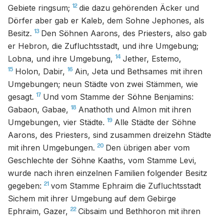
12
Gebiete ringsum;
die dazu gehörenden Äcker und
Dörfer aber gab er Kaleb, dem Sohne Jephones, als
13
Besitz.
Den Söhnen Aarons, des Priesters, also gab
er Hebron, die Zufluchtsstadt, und ihre Umgebung;
14
Lobna, und ihre Umgebung,
Jether, Estemo,
15
16
Holon, Dabir,
Ain, Jeta und Bethsames mit ihren
Umgebungen; neun Städte von zwei Stämmen, wie
17
gesagt.
Und vom Stamme der Söhne Benjamins:
18
Gabaon, Gabae,
Anathoth und Almon mit ihren
19
Umgebungen, vier Städte.
Alle Städte der Söhne
Aarons, des Priesters, sind zusammen dreizehn Städte
20
mit ihren Umgebungen.
Den übrigen aber vom
Geschlechte der Söhne Kaaths, vom Stamme Levi,
wurde nach ihren einzelnen Familien folgender Besitz
21
gegeben:
vom Stamme Ephraim die Zufluchtsstadt
Sichem mit ihrer Umgebung auf dem Gebirge
22
Ephraim, Gazer,
Cibsaim und Bethhoron mit ihren