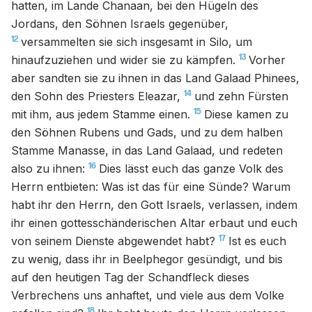
hatten, im Lande Chanaan, bei den Hügeln des
Jordans, den Söhnen Israels gegenüber,
12
versammelten sie sich insgesamt in Silo, um
13
hinaufzuziehen und wider sie zu kämpfen.
Vorher
aber sandten sie zu ihnen in das Land Galaad Phinees,
14
den Sohn des Priesters Eleazar,
und zehn Fürsten
15
mit ihm, aus jedem Stamme einen.
Diese kamen zu
den Söhnen Rubens und Gads, und zu dem halben
Stamme Manasse, in das Land Galaad, und redeten
16
also zu ihnen:
Dies lässt euch das ganze Volk des
Herrn entbieten: Was ist das für eine Sünde? Warum
habt ihr den Herrn, den Gott Israels, verlassen, indem
ihr einen gottesschänderischen Altar erbaut und euch
17
von seinem Dienste abgewendet habt?
Ist es euch
zu wenig, dass ihr in Beelphegor gesündigt, und bis
auf den heutigen Tag der Schandfleck dieses
Verbrechens uns anhaftet, und viele aus dem Volke
18