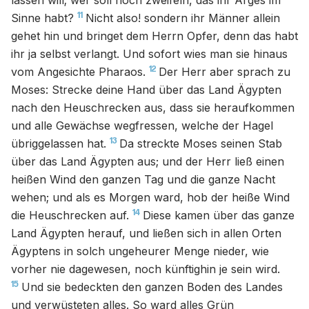
lassen will; wer soll noch zweifeln, das ihr Arges im
11
Sinne habt?
Nicht also! sondern ihr Männer allein
gehet hin und bringet dem Herrn Opfer, denn das habt
ihr ja selbst verlangt. Und sofort wies man sie hinaus
12
vom Angesichte Pharaos.
Der Herr aber sprach zu
Moses: Strecke deine Hand über das Land Ägypten
nach den Heuschrecken aus, dass sie heraufkommen
und alle Gewächse wegfressen, welche der Hagel
13
übriggelassen hat.
Da streckte Moses seinen Stab
über das Land Ägypten aus; und der Herr ließ einen
heißen Wind den ganzen Tag und die ganze Nacht
wehen; und als es Morgen ward, hob der heiße Wind
14
die Heuschrecken auf.
Diese kamen über das ganze
Land Ägypten herauf, und ließen sich in allen Orten
Ägyptens in solch ungeheurer Menge nieder, wie
vorher nie dagewesen, noch künftighin je sein wird.
15
Und sie bedeckten den ganzen Boden des Landes
und verwüsteten alles. So ward alles Grün