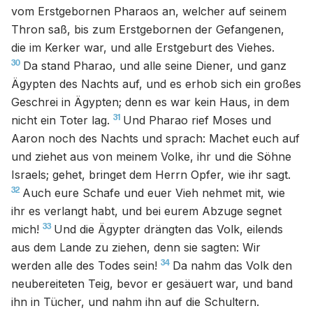
vom Erstgebornen Pharaos an, welcher auf seinem
Thron saß, bis zum Erstgebornen der Gefangenen,
die im Kerker war, und alle Erstgeburt des Viehes.
30
Da stand Pharao, und alle seine Diener, und ganz
Ägypten des Nachts auf, und es erhob sich ein großes
Geschrei in Ägypten; denn es war kein Haus, in dem
31
nicht ein Toter lag.
Und Pharao rief Moses und
Aaron noch des Nachts und sprach: Machet euch auf
und ziehet aus von meinem Volke, ihr und die Söhne
Israels; gehet, bringet dem Herrn Opfer, wie ihr sagt.
32
Auch eure Schafe und euer Vieh nehmet mit, wie
ihr es verlangt habt, und bei eurem Abzuge segnet
33
mich!
Und die Ägypter drängten das Volk, eilends
aus dem Lande zu ziehen, denn sie sagten: Wir
34
werden alle des Todes sein!
Da nahm das Volk den
neubereiteten Teig, bevor er gesäuert war, und band
ihn in Tücher, und nahm ihn auf die Schultern.