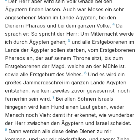
3
Der Herr aber wird sein Volk Gnade bei den
Ägyptern finden lassen. Auch war Moses ein sehr
angesehener Mann im Lande Ägypten, bei den
4
Dienern Pharaos und bei dem ganzen Volke.
Da
sprach er: So spricht der Herr: Um Mitternacht werde
5
ich durch Ägypten gehen;
und alle Erstgeborenen im
Lande der Ägypter sollen sterben, vom Erstgeborenen
Pharaos an, der auf seinem Throne sitzt, bis zum
Erstgeborenen der Magd, welche an der Mühle ist,
6
sowie alle Erstgeburt des Viehes.
Und es wird ein
großes Jammergeschrei im ganzen Lande Ägypten
entstehen, wie kein zweites zuvor gewesen ist, noch
7
fernerhin sein wird.
Bei allen Söhnen Israels
hingegen wird kein Hund einen Laut geben, weder
Mensch noch Vieh; damit ihr erkennet, wie wunderbar
der Herr zwischen den Ägyptern und Israel scheidet.
8
Dann werden alle diese deine Diener zu mir
kommen, und vor mir niederfallen, und sagen: Ziehe