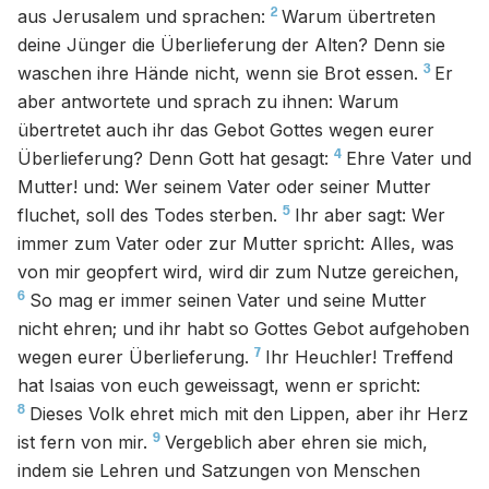
2
aus Jerusalem und sprachen:
Warum übertreten
deine Jünger die Überlieferung der Alten? Denn sie
3
waschen ihre Hände nicht, wenn sie Brot essen.
Er
aber antwortete und sprach zu ihnen: Warum
übertretet auch ihr das Gebot Gottes wegen eurer
4
Überlieferung? Denn Gott hat gesagt:
Ehre Vater und
Mutter! und: Wer seinem Vater oder seiner Mutter
5
fluchet, soll des Todes sterben.
Ihr aber sagt: Wer
immer zum Vater oder zur Mutter spricht: Alles, was
von mir geopfert wird, wird dir zum Nutze gereichen,
6
So mag er immer seinen Vater und seine Mutter
nicht ehren; und ihr habt so Gottes Gebot aufgehoben
7
wegen eurer Überlieferung.
Ihr Heuchler! Treffend
hat Isaias von euch geweissagt, wenn er spricht:
8
Dieses Volk ehret mich mit den Lippen, aber ihr Herz
9
ist fern von mir.
Vergeblich aber ehren sie mich,
indem sie Lehren und Satzungen von Menschen