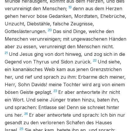
Munde herausgeht, kommt aus dem Herzen, und dies
19
verunreinigt den Menschen;
denn aus dem Herzen
gehen hervor böse Gedanken, Mordtaten, Ehebrüche,
Unzucht, Diebstähle, falsche Zeugnisse,
20
Gotteslästerungen.
Das sind Dinge, welche den
Menschen verunreinigen; mit ungewaschenen Händen
aber zu essen, verunreinigt den Menschen nicht.
21
Und Jesus ging von dort hinweg, und zog sich in die
22
Gegend von Thyrus und Sidon zurück.
Und siehe,
ein kananäisches Weib kam aus jenen Grenzstrichen
her, und rief und sprach zu ihm: Erbarme dich meiner,
Herr, Sohn Davids! meine Tochter wird arg von einem
23
bösen Geiste geplagt.
Er aber antwortete ihr nicht
ein Wort. Und seine Jünger traten hinzu, baten ihn,
und sprachen: Entlasse sie! Denn sie schreiet hinter
24
uns her.
Er aber antwortete und sprach: Ich bin nur
gesandt zu den verlorenen Schafen des Hauses
25
Israel.
Sie aber kam, betete ihn an, und sprach: