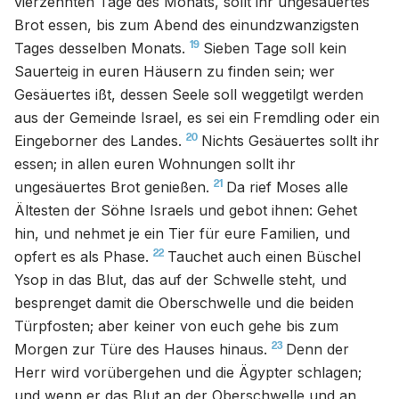
vierzehnten Tage des Monats, sollt ihr ungesäuertes
Brot essen, bis zum Abend des einundzwanzigsten
19
Tages desselben Monats.
Sieben Tage soll kein
Sauerteig in euren Häusern zu finden sein; wer
Gesäuertes ißt, dessen Seele soll weggetilgt werden
aus der Gemeinde Israel, es sei ein Fremdling oder ein
20
Eingeborner des Landes.
Nichts Gesäuertes sollt ihr
essen; in allen euren Wohnungen sollt ihr
21
ungesäuertes Brot genießen.
Da rief Moses alle
Ältesten der Söhne Israels und gebot ihnen: Gehet
hin, und nehmet je ein Tier für eure Familien, und
22
opfert es als Phase.
Tauchet auch einen Büschel
Ysop in das Blut, das auf der Schwelle steht, und
besprenget damit die Oberschwelle und die beiden
Türpfosten; aber keiner von euch gehe bis zum
23
Morgen zur Türe des Hauses hinaus.
Denn der
Herr wird vorübergehen und die Ägypter schlagen;
und wenn er das Blut an der Oberschwelle und an