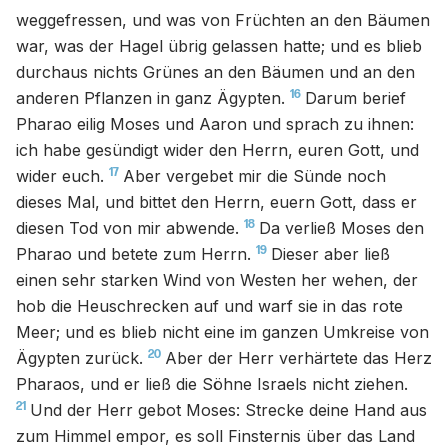
weggefressen, und was von Früchten an den Bäumen
war, was der Hagel übrig gelassen hatte; und es blieb
durchaus nichts Grünes an den Bäumen und an den
16
anderen Pflanzen in ganz Ägypten.
Darum berief
Pharao eilig Moses und Aaron und sprach zu ihnen:
ich habe gesündigt wider den Herrn, euren Gott, und
17
wider euch.
Aber vergebet mir die Sünde noch
dieses Mal, und bittet den Herrn, euern Gott, dass er
18
diesen Tod von mir abwende.
Da verließ Moses den
19
Pharao und betete zum Herrn.
Dieser aber ließ
einen sehr starken Wind von Westen her wehen, der
hob die Heuschrecken auf und warf sie in das rote
Meer; und es blieb nicht eine im ganzen Umkreise von
20
Ägypten zurück.
Aber der Herr verhärtete das Herz
Pharaos, und er ließ die Söhne Israels nicht ziehen.
21
Und der Herr gebot Moses: Strecke deine Hand aus
zum Himmel empor, es soll Finsternis über das Land