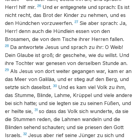
26
Herr! hilf mir.
Und er entgegnete und sprach: Es ist
nicht recht, das Brot der Kinder zu nehmen, und es
27
den Hündchen vorzuwerfen.
Sie aber sprach: Ja,
Herr! denn auch die Hündlein essen von den
Brosamen, die von dem Tische ihrer Herren fallen.
28
Da antwortete Jesus und sprach zu ihr: O Weib!
Dein Glaube ist groß; dir geschehe, wie du willst. Und
ihre Tochter war genesen von derselben Stunde an.
29
Als Jesus von dort weiter gegangen war, kam er an
das Meer von Galiläa, und er stieg auf den Berg, und
30
setzte sich daselbst.
Und es kam viel Volk zu ihm,
das Stumme, Blinde, Lahme, Krüppel und viele andere
bei sich hatte; und sie legten sie zu seinen Füßen, und
31
er heilte sie,
so dass das Volk sich wunderte, da sie
die Stummen reden, die Lahmen wandeln und die
Blinden sehend schauten; und sie priesen den Gott
32
Israels.
Jesus aber rief seine Jünger zu sich und