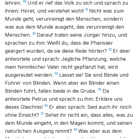
10
lehren.
Und er rief das Volk zu sich und sprach zu
11
ihnen: Höret, und verstehet wohl!
Nicht was zum
Munde geht, verunreinigt den Menschen, sondern
was aus dem Munde ausgeht, das verunreinigt den
12
Menschen.
Darauf traten seine Jünger hinzu, und
sprachen zu ihm: Weißt du, dass die Pharisäer
13
geärgert wurden, da sie diese Rede hörten?
Er aber
antwortete und sprach: Jegliche Pflanzung, welche
mein himmlischer Vater nicht gepflanzt hat, wird
14
ausgereutet werden.
Lasset sie! Sie sind Blinde und
Führer von Blinden. Wenn aber ein Blinder einen
15
Blinden führt, fallen beide in die Grube.
Da
antwortete Petrus und sprach zu ihm: Erkläre uns
16
dieses Gleichnis!
Er aber sprach: Seid auch ihr noch
17
ohne Einsicht?
Sehet ihr nicht ein, dass alles, was zu
dem Munde eingeht, in den Magen kommt, und seinen
18
natürlichen Ausgang nimmt?
Was aber aus dem