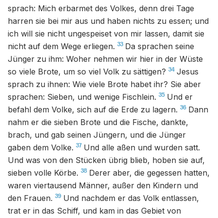
sprach: Mich erbarmet des Volkes, denn drei Tage
harren sie bei mir aus und haben nichts zu essen; und
ich will sie nicht ungespeiset von mir lassen, damit sie
33
nicht auf dem Wege erliegen.
Da sprachen seine
Jünger zu ihm: Woher nehmen wir hier in der Wüste
34
so viele Brote, um so viel Volk zu sättigen?
Jesus
sprach zu ihnen: Wie viele Brote habet ihr? Sie aber
35
sprachen: Sieben, und wenige Fischlein.
Und er
36
befahl dem Volke, sich auf die Erde zu lagern.
Dann
nahm er die sieben Brote und die Fische, dankte,
brach, und gab seinen Jüngern, und die Jünger
37
gaben dem Volke.
Und alle aßen und wurden satt.
Und was von den Stücken übrig blieb, hoben sie auf,
38
sieben volle Körbe.
Derer aber, die gegessen hatten,
waren viertausend Männer, außer den Kindern und
39
den Frauen.
Und nachdem er das Volk entlassen,
trat er in das Schiff, und kam in das Gebiet von