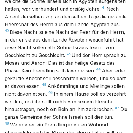
welche die Söhne Israels sich in Ägypten aufgehalten
41
hatten, war vierhundert und dreißig Jahre.
Nach
Ablauf derselben zog an demselben Tage die gesamte
Heerschar des Herrn aus dem Lande Ägypten aus.
42
Diese Nacht ist eine Nacht der Feier für den Herrn,
in der er sie aus dem Lande Ägypten weggeführt hat;
diese Nacht sollen alle Söhne Israels feiern, von
43
Geschlecht zu Geschlecht.
Und der Herr sprach zu
Moses und Aaron: Dies ist das heilige Gesetz des
44
Phase: Kein Fremdling soll davon essen.
Aber jeder
gekaufte Knecht soll beschnitten werden, und so darf
45
er davon essen.
Ankömmlinge und Mietlinge sollen
46
nicht davon essen.
In einem Hause soll es verzehrt
werden, und ihr sollt nichts von seinem Fleische
47
hinaustragen, noch ein Bein an ihm zerbrechen.
Die
ganze Gemeinde der Söhne Israels soll dies tun.
48
Wenn aber ein Fremdling in euren Wohnort
übersiedeln und das Phase des Herrn halten will, so