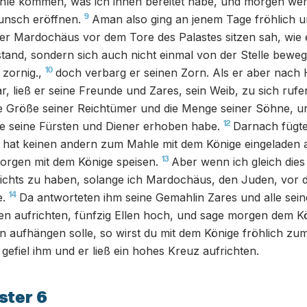
e kommen, was ich ihnen bereitet habe, und morgen wer
9
nsch eröffnen.
Aman also ging an jenem Tage fröhlich u
er Mardochäus vor dem Tore des Palastes sitzen sah, wie er
stand, sondern sich auch nicht einmal von der Stelle beweg
10
 zornig.,
doch verbarg er seinen Zorn. Als er aber nach
, ließ er seine Freunde und Zares, sein Weib, zu sich rufe
ie Größe seiner Reichtümer und die Menge seiner Söhne, u
12
le seine Fürsten und Diener erhoben habe.
Darnach fügte
r hat keinen andern zum Mahle mit dem Könige eingeladen al
13
orgen mit dem Könige speisen.
Aber wenn ich gleich dies
ichts zu haben, solange ich Mardochäus, den Juden, vor d
14
e.
Da antworteten ihm seine Gemahlin Zares und alle sei
en aufrichten, fünfzig Ellen hoch, und sage morgen dem K
 aufhängen solle, so wirst du mit dem Könige fröhlich zu
 gefiel ihm und er ließ ein hohes Kreuz aufrichten.
ster 6