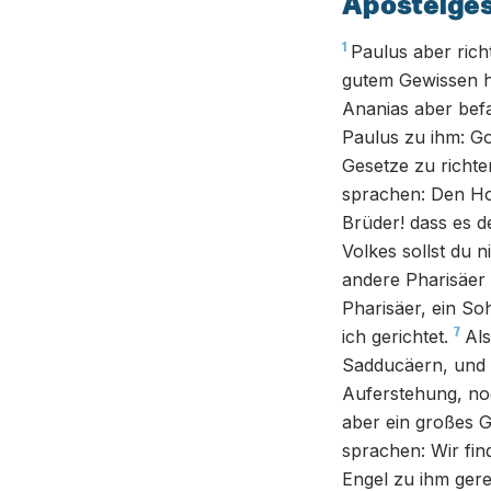
Apostelges
1
Paulus aber ric
gutem Gewissen ha
Ananias aber befa
Paulus zu ihm: Go
Gesetze zu richte
sprachen: Den Hoh
Brüder! dass es d
Volkes sollst du ni
andere Pharisäer 
Pharisäer, ein S
7
ich gerichtet.
Als
Sadducäern, und 
Auferstehung, noc
aber ein großes G
sprachen: Wir fin
Engel zu ihm gere