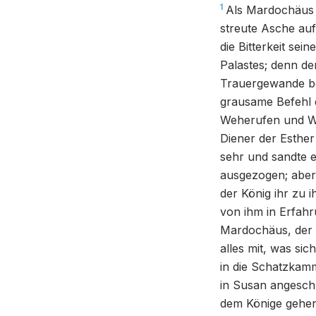
1
Als Mardochäus d
streute Asche auf
die Bitterkeit se
Palastes; denn de
Trauergewande be
grausame Befehl 
Weherufen und We
Diener der Esther 
sehr und sandte e
ausgezogen; aber
der König ihr zu
von ihm in Erfahr
Mardochäus, der a
alles mit, was si
in die Schatzkamm
in Susan angeschl
dem Könige gehen