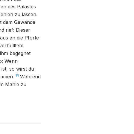
en des Palastes
fehlen zu lassen.
it dem Gewande
d rief: Dieser
äus an die Pforte
 verhülltem
 ihm begegnet
ib; Wenn
st, so wirst du
14
ommen.
Während
um Mahle zu