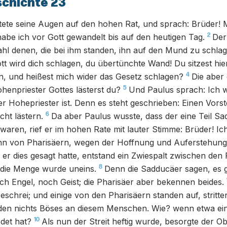
chichte 23
htete seine Augen auf den hohen Rat, und sprach: Brüder!
2
be ich vor Gott gewandelt bis auf den heutigen Tag.
Der
hl denen, die bei ihm standen, ihn auf den Mund zu schlag
tt wird dich schlagen, du übertünchte Wand! Du sitzest hi
4
n, und heißest mich wider das Gesetz schlagen?
Die aber
5
enpriester Gottes lästerst du?
Und Paulus sprach: Ich w
er Hohepriester ist. Denn es steht geschrieben: Einen Vors
6
cht lästern.
Da aber Paulus wusste, dass der eine Teil Sa
waren, rief er im hohen Rate mit lauter Stimme: Brüder! Ich
ohn von Pharisäern, wegen der Hoffnung und Auferstehung
 er dies gesagt hatte, entstand ein Zwiespalt zwischen den
8
die Menge wurde uneins.
Denn die Sadducäer sagen, es 
h Engel, noch Geist; die Pharisäer aber bekennen beides.
eschrei; und einige von den Pharisäern standen auf, stritten
den nichts Böses an diesem Menschen. Wie? wenn etwa ein 
10
det hat?
Als nun der Streit heftig wurde, besorgte der O