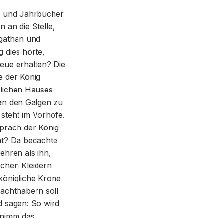
s- und Jahrbücher
 an die Stelle,
gathan und
g dies hörte,
eue erhalten? Die
e der König
glichen Hauses
an den Galgen zu
steht im Vorhofe.
sprach der König
ht? Da bedachte
ehren als ihn,
lichen Kleidern
 königliche Krone
Machthabern soll
d sagen: So wird
 nimm das