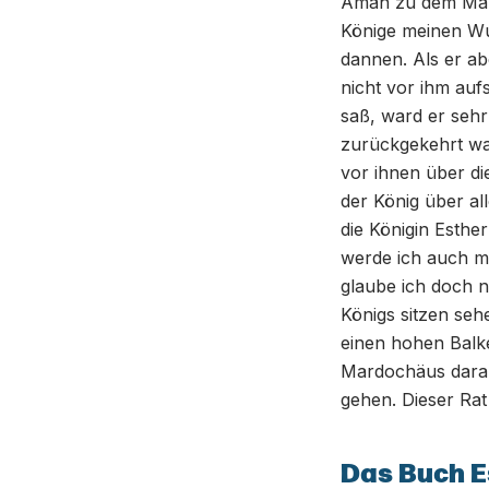
Aman zu dem Mahl
Könige meinen Wu
dannen. Als er ab
nicht vor ihm auf
saß, ward er sehr
zurückgekehrt war
vor ihnen über d
der König über al
die Königin Esthe
werde ich auch m
glaube ich doch n
Königs sitzen seh
einen hohen Balk
Mardochäus daran
gehen. Dieser Rat
Das Buch E