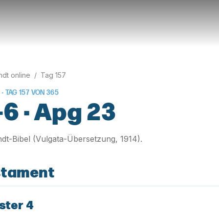
rndt online
/
Tag
157
 · TAG
157
VON
365
–6 · Apg 23
rndt-Bibel (Vulgata-Übersetzung, 1914).
stament
ster 4