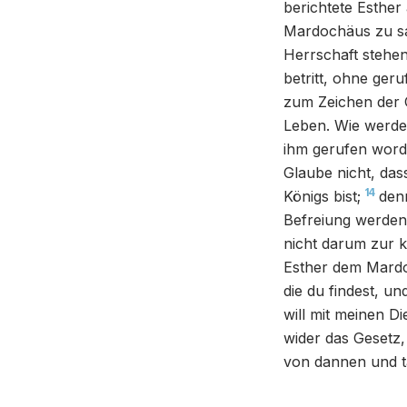
berichtete Esther
Mardochäus zu s
Herrschaft stehen
betritt, ohne geru
zum Zeichen der G
Leben. Wie werde 
ihm gerufen word
Glaube nicht, das
14
Königs bist;
den
Befreiung werden
nicht darum zur k
Esther dem Mardo
die du findest, un
will mit meinen D
wider das Gesetz
von dannen und ta