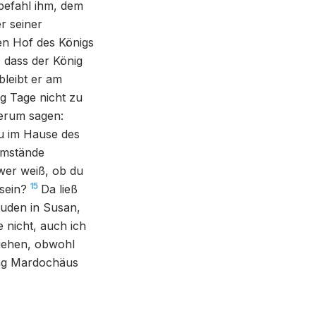
befahl ihm, dem
r seiner
ren Hof des Königs
, dass der König
bleibt er am
g Tage nicht zu
derum sagen:
du im Hause des
Umstände
wer weiß, ob du
15
 sein?
Da ließ
Juden in Susan,
e nicht, auch ich
 gehen, obwohl
ng Mardochäus