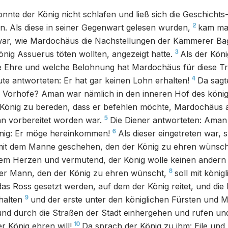
onnte der König nicht schlafen und ließ sich die Geschicht
2
en. Als diese in seiner Gegenwart gelesen wurden,
kam man
ar, wie Mardochäus die Nachstellungen der Kämmerer Ba
3
önig Assuerus töten wollten, angezeigt hatte.
Als der Köni
e Ehre und welche Belohnung hat Mardochäus für diese Tr
4
te antworteten: Er hat gar keinen Lohn erhalten!
Da sagt
im Vorhofe? Aman war nämlich in den inneren Hof des köni
 König zu bereden, dass er befehlen möchte, Mardochäus 
5
hn vorbereitet worden war.
Die Diener antworteten: Aman 
6
nig: Er möge hereinkommen!
Als dieser eingetreten war, 
 mit dem Manne geschehen, den der König zu ehren wünsc
nem Herzen und vermutend, der König wolle keinen andern 
8
Der Mann, den der König zu ehren wünscht,
soll mit könig
as Ross gesetzt werden, auf dem der König reitet, und die
9
halten
und der erste unter den königlichen Fürsten und 
und durch die Straßen der Stadt einhergehen und rufen un
10
r König ehren will!
Da sprach der König zu ihm: Eile und