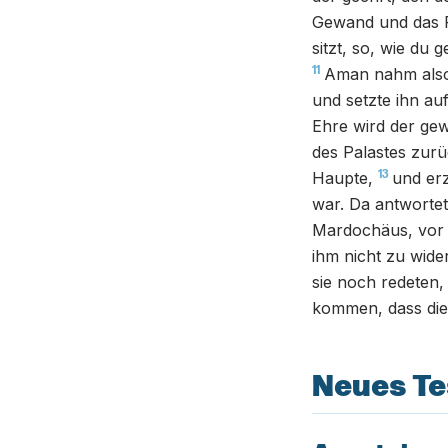
Gewand und das R
sitzt, so, wie du 
11
Aman nahm also
und setzte ihn au
Ehre wird der gew
des Palastes zurü
13
Haupte,
und er
war. Da antwortet
Mardochäus, vor 
ihm nicht zu wid
sie noch redeten,
kommen, dass die 
Neues T