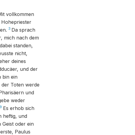
 Mit vollkommen
 Hohepriester
3
en.
Da sprach
er, mich nach dem
 dabei standen,
usste nicht,
teher deines
dducäer, und der
 bin ein
 der Toten werde
 Pharisäern und
gebe weder
9
Es erhob sich
 heftig, und
Geist oder ein
berste, Paulus