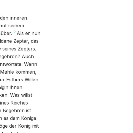
 den inneren
 auf seinem
2
über.
Als er nun
oldene Zepter, das
e seines Zepters.
 Begehren? Auch
antwortete: Wenn
em Mahle kommen,
er Esthers Willen
igin ihnen
en: Was willst
ines Reiches
n Begehren ist
n es dem Könige
öge der König mit