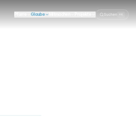
Pfarre
Glaube
Mitmachen
Projekte
Suchen
⌘K