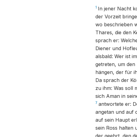
1
In jener Nacht k
der Vorzeit bring
wo beschrieben w
Thares, die den K
sprach er: Welch
Diener und Hofleu
alsbald: Wer ist 
getreten, um den
hängen, der für i
Da sprach der Kö
zu ihm: Was soll
sich Aman in sei
7
antwortete er: 
angetan und auf d
auf sein Haupt er
sein Ross halten 
der geehrt, den de