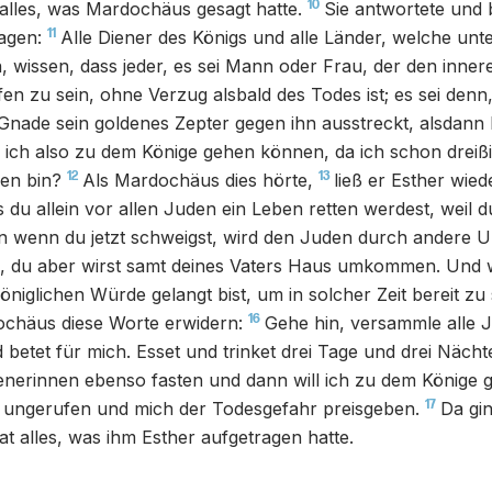
10
 alles, was Mardochäus gesagt hatte.
Sie antwortete und 
11
agen:
Alle Diener des Königs und alle Länder, welche unte
, wissen, dass jeder, es sei Mann oder Frau, der den inne
fen zu sein, ohne Verzug alsbald des Todes ist; es sei denn
nade sein goldenes Zepter gegen ihn ausstreckt, alsdann 
ich also zu dem Könige gehen können, da ich schon dreißi
12
13
en bin?
Als Mardochäus dies hörte,
ließ er Esther wie
s du allein vor allen Juden ein Leben retten werdest, weil 
n wenn du jetzt schweigst, wird den Juden durch andere 
, du aber wirst samt deines Vaters Haus umkommen. Und 
öniglichen Würde gelangt bist, um in solcher Zeit bereit zu
16
chäus diese Worte erwidern:
Gehe hin, versammle alle 
d betet für mich. Esset und trinket drei Tage und drei Nächt
ienerinnen ebenso fasten und dann will ich zu dem Könige
17
, ungerufen und mich der Todesgefahr preisgeben.
Da gi
t alles, was ihm Esther aufgetragen hatte.