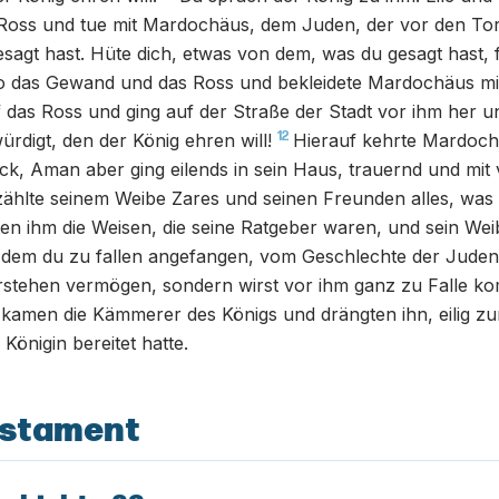
oss und tue mit Mardochäus, dem Juden, der vor den Tor
gesagt hast. Hüte dich, etwas von dem, was du gesagt hast, 
 das Gewand und das Ross und bekleidete Mardochäus m
f das Ross und ging auf der Straße der Stadt vor ihm her un
12
ürdigt, den der König ehren will!
Hierauf kehrte Mardoch
ck, Aman aber ging eilends in sein Haus, trauernd und mit
zählte seinem Weibe Zares und seinen Freunden alles, was
en ihm die Weisen, die seine Ratgeber waren, und sein We
dem du zu fallen angefangen, vom Geschlechte der Juden i
erstehen vermögen, sondern wirst vor ihm ganz zu Falle k
 kamen die Kämmerer des Königs und drängten ihn, eilig z
Königin bereitet hatte.
estament