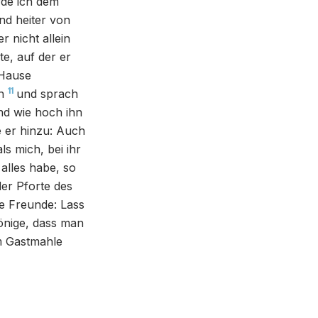
de ich dem
nd heiter von
 nicht allein
te, auf der er
 Hause
11
n
und sprach
nd wie hoch ihn
 er hinzu: Auch
s mich, bei ihr
 alles habe, so
er Pforte des
ne Freunde: Lass
önige, dass man
m Gastmahle