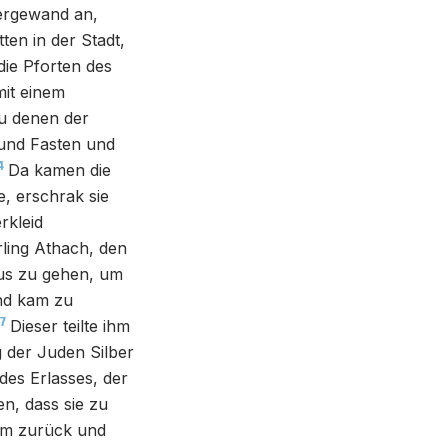
uergewand an,
ten in der Stadt,
ie Pforten des
mit einem
zu denen der
 und Fasten und
4
Da kamen die
e, erschrak sie
rkleid
ling Athach, den
äus zu gehen, um
nd kam zu
7
Dieser teilte ihm
 der Juden Silber
des Erlasses, der
en, dass sie zu
am zurück und