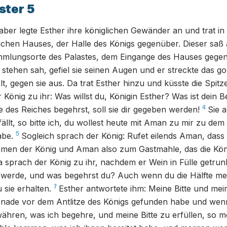
ster 5
aber legte Esther ihre königlichen Gewänder an und trat in
ichen Hauses, der Halle des Königs gegenüber. Dieser saß
mlungsorte des Palastes, dem Eingange des Hauses gegen
r stehen sah, gefiel sie seinen Augen und er streckte das g
lt, gegen sie aus. Da trat Esther hinzu und küsste die Spitz
König zu ihr: Was willst du, Königin Esther? Was ist dein
4
e des Reiches begehrst, soll sie dir gegeben werden!
Sie 
ällt, so bitte ich, du wollest heute mit Aman zu mir zu d
5
abe.
Sogleich sprach der König: Rufet eilends Aman, dass 
kamen der König und Aman also zum Gastmahle, das die Kön
 sprach der König zu ihr, nachdem er Wein in Fülle getrunk
il werde, und was begehrst du? Auch wenn du die Hälfte me
7
u sie erhalten.
Esther antwortete ihm: Meine Bitte und mei
nade vor dem Antlitze des Königs gefunden habe und wen
ewähren, was ich begehre, und meine Bitte zu erfüllen, so m