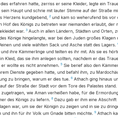
ies erfahren hatte, zerriss er seine Kleider, legte ein Tra
 sein Haupt und schrie mit lauter Stimme auf der Straße mit
2
ines Herzens kundgebend,
und kam so weherufend bis vor d
n Hof des Königs zu betreten war niemanden erlaubt, der 
3
kleidet war.
Auch in allen Ländern, Städten und Orten, 
des Könige hingelangte, war bei den Juden großes Klagen
inen und viele wählten Sack und Asche statt des Lagers.
und ihre Kämmerlinge und teilten es ihr mit. Als sie es hört
in Kleid, das sie ihm anlegen sollten, nachdem er das Traue
5
 er wollte es nicht annehmen.
Sie berief also den Kämmer
 ihrem Dienste gegeben hatte, und befahl ihm, zu Mardoch
6
ung zu bringen, warum er dies tue.
Athach ging hinaus u
uf der Straße der Stadt vor dem Tore des Palastes stand.
ch zugetragen, wie Aman verheißen habe, für die Ermordung
8
er des Königs zu liefern.
Dazu gab er ihm eine Abschrift 
agen war, um sie der Königin zu zeigen und in sie zu dring
9
 und ihn für ihr Volk um Gnade bitten möchte.
Athach k