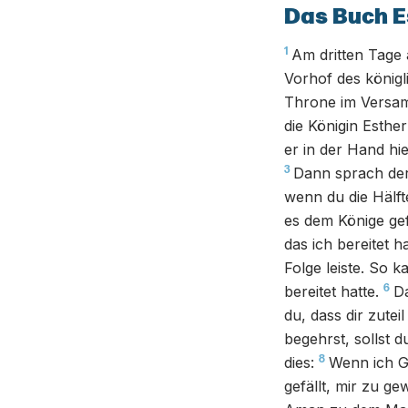
Das Buch E
1
Am dritten Tage 
Vorhof des königl
Throne im Versam
die Königin Esthe
er in der Hand hie
3
Dann sprach der 
wenn du die Hälft
es dem Könige gef
das ich bereitet h
Folge leiste. So 
6
bereitet hatte.
Da
du, dass dir zute
begehrst, sollst d
8
dies:
Wenn ich G
gefällt, mir zu g