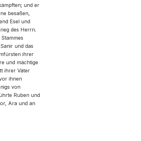
e kämpften; und er
jene besaßen,
end Esel und
rieg des Herrn.
n Stammes
Sanir und das
mfürsten ihrer
fere und mächtige
t ihrer Väter
vor ihnen
önigs von
führte Ruben und
or, Ara und an