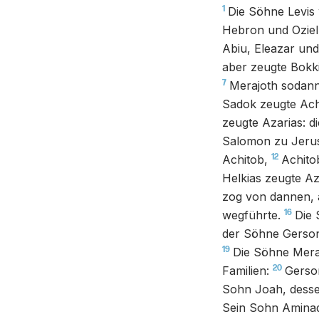
1
Die Söhne Levis
Hebron und Oziel
Abiu, Eleazar und
aber zeugte Bokki
7
Merajoth sodann
Sadok zeugte Ac
zeugte Azarias: d
Salomon zu Jerus
12
Achitob,
Achito
Helkias zeugte Az
zog von dannen, 
16
wegführte.
Die 
der Söhne Gerson
19
Die Söhne Merar
20
Familien:
Gerso
Sohn Joah, desse
Sein Sohn Aminad