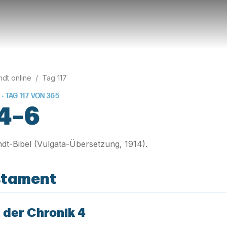
rndt online
/
Tag
117
 · TAG
117
VON
365
 4–6
rndt-Bibel (Vulgata-Übersetzung, 1914).
stament
 der Chronik 4