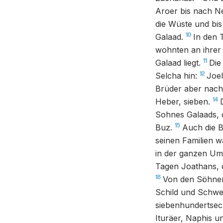
Aroer bis nach N
die Wüste und bi
10
Galaad.
In den 
wohnten an ihrer 
11
Galaad liegt.
Die
12
Selcha hin:
Joel
Brüder aber nach
14
Heber, sieben.
Sohnes Galaads, 
15
Buz.
Auch die B
seinen Familien w
in der ganzen Um
Tagen Joathans, 
18
Von den Söhnen
Schild und Schwe
siebenhundertsech
Ituräer, Naphis 