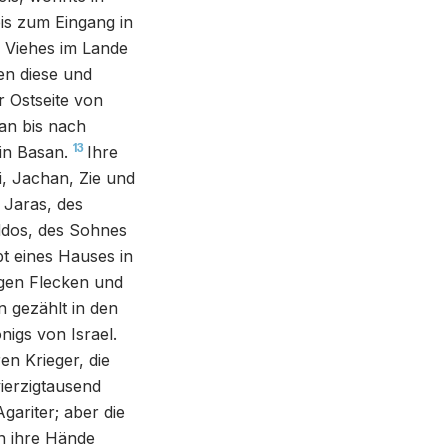
is zum Eingang in
 Viehes im Lande
en diese und
r Ostseite von
an bis nach
13
in Basan.
Ihre
, Jachan, Zie und
 Jaras, des
ddos, des Sohnes
t eines Hauses in
igen Flecken und
n gezählt in den
igs von Israel.
 Krieger, die
ierzigtausend
gariter; aber die
in ihre Hände