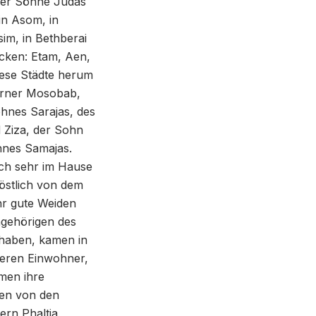
 der Söhne Judas
 in Asom, in
im, in Bethberai
cken: Etam, Aen,
diese Städte herum
rner Mosobab,
hnes Sarajas, des
 Ziza, der Sohn
hnes Samajas.
ich sehr im Hause
östlich von dem
hr gute Weiden
ngehörigen des
 haben, kamen in
deren Einwohner,
hmen ihre
en von den
rn Phaltia,