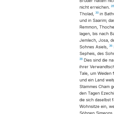
Brüder hatten ni
2
nicht erreichen.
30
Tholad,
in Bath
und in Saarim; da
Remmon, Thochen
lagen, bis nach Ba
Jemlech, Josa, d
36
Sohnes Asiels,
Sepheis, des Soh
38
Dies sind die n
ihrer Verwandtsch
Tale, um Weiden 
und ein Land weit
Stammes Cham g
den Tagen Ezechia
die sich daselbst
Wohnsitze ein, wei
Söhnen Simeons a