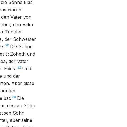
die Söhne Elas:
ras waren:
 den Vater von
eber, den Vater
der Tochter
s, der Schwester
20
e.
Die Söhne
esis: Zoheth und
da, der Vater
22
s Eides.
Und
e und der
ten. Aber diese
zäunten
24
elbst.
Die
um, dessen Sohn
dessen Sohn
er, aber seine