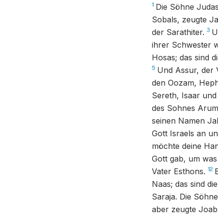
1
Die Söhne Judas
Sobals, zeugte J
3
der Sarathiter.
U
ihrer Schwester 
Hosas; das sind 
5
Und Assur, der 
den Oozam, Hephe
Sereth, Isaar und
des Sohnes Arum
seinen Namen Jab
Gott Israels an u
möchte deine Hand
Gott gab, um was
12
Vater Esthons.
Naas; das sind d
Saraja. Die Söhne
aber zeugte Joab,