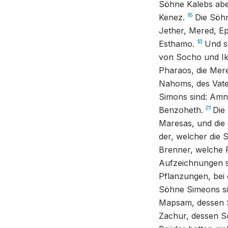
Söhne Kalebs abe
16
Kenez.
Die Söhn
Jether, Mered, E
18
Esthamo.
Und s
von Socho und Iku
Pharaos, die Me
Nahoms, des Vater
Simons sind: Amn
21
Benzoheth.
Die
Maresas, und die
der, welcher die
Brenner, welche 
Aufzeichnungen si
Pflanzungen, bei 
Söhne Simeons sin
Mapsam, dessen
Zachur, dessen S