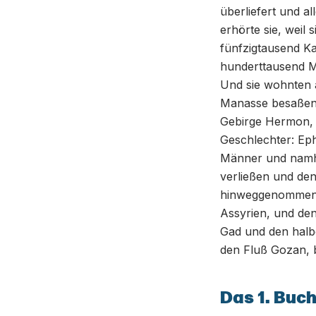
überliefert und al
erhörte sie, weil 
fünfzigtausend K
hunderttausend 
Und sie wohnten a
Manasse besaßen 
Gebirge Hermon, 
Geschlechter: Ephe
Männer und namha
verließen und den
hinweggenommen 
Assyrien, und den
Gad und den halb
den Fluß Gozan, b
Das 1. Buch