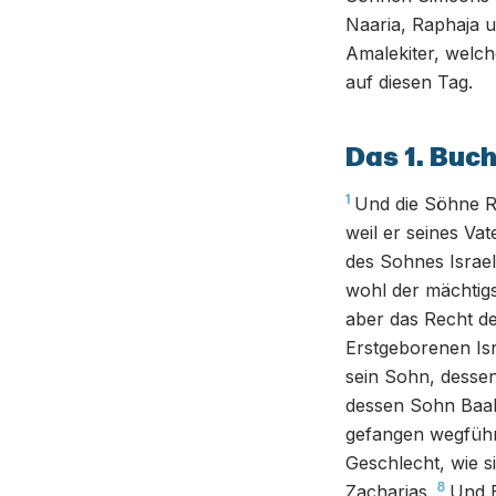
Naaria, Raphaja u
Amalekiter, welch
auf diesen Tag.
Das 1. Buch
1
Und die Söhne Ru
weil er seines Va
des Sohnes Israel
wohl der mächtig
aber das Recht de
Erstgeborenen Is
sein Sohn, desse
dessen Sohn Baal
gefangen wegführ
Geschlecht, wie s
8
Zacharias.
Und B