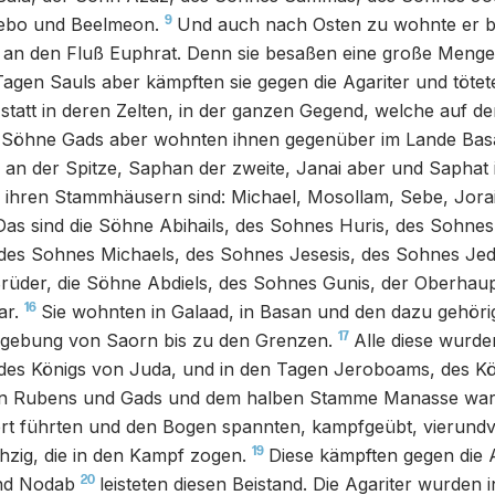
9
ebo und Beelmeon.
Und auch nach Osten zu wohnte er b
s an den Fluß Euphrat. Denn sie besaßen eine große Menge
Tagen Sauls aber kämpften sie gegen die Agariter und tötet
statt in deren Zelten, in der ganzen Gegend, welche auf de
 Söhne Gads aber wohnten ihnen gegenüber im Lande Bas
 an der Spitze, Saphan der zweite, Janai aber und Saphat 
 ihren Stammhäusern sind: Michael, Mosollam, Sebe, Jorai
Das sind die Söhne Abihails, des Sohnes Huris, des Sohnes
des Sohnes Michaels, des Sohnes Jesesis, des Sohnes Je
rüder, die Söhne Abdiels, des Sohnes Gunis, der Oberhaup
16
ar.
Sie wohnten in Galaad, in Basan und den dazu gehör
17
gebung von Saorn bis zu den Grenzen.
Alle diese wurde
des Königs von Juda, und in den Tagen Jeroboams, des Kön
 Rubens und Gads und dem halben Stamme Manasse waren
rt führten und den Bogen spannten, kampfgeübt, vierundv
19
zig, die in den Kampf zogen.
Diese kämpften gegen die A
20
und Nodab
leisteten diesen Beistand. Die Agariter wurden 