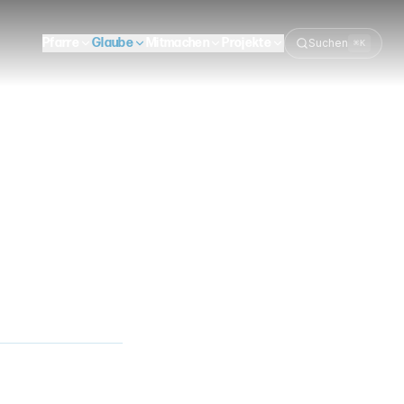
Pfarre
Glaube
Mitmachen
Projekte
Suchen
⌘K