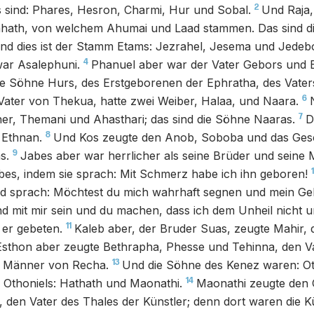
2
 sind: Phares, Hesron, Charmi, Hur und Sobal.
Und Raja,
ahath, von welchem Ahumai und Laad stammen. Das sind d
nd dies ist der Stamm Etams: Jezrahel, Jesema und Jede
4
war Asalephuni.
Phanuel aber war der Vater Gebors und E
die Söhne Hurs, des Erstgeborenen der Ephratha, des Vate
6
Vater von Thekua, hatte zwei Weiber, Halaa, und Naara.
7
r, Themani und Ahasthari; das sind die Söhne Naaras.
D
8
 Ethnan.
Und Kos zeugte den Anob, Soboba und das Gesc
9
s.
Jabes aber war herrlicher als seine Brüder und seine 
es, indem sie sprach: Mit Schmerz habe ich ihn geboren!
nd sprach: Möchtest du mich wahrhaft segnen und mein Geb
 mit mir sein und du machen, dass ich dem Unheil nicht u
11
 er gebeten.
Kaleb aber, der Bruder Suas, zeugte Mahir, 
Esthon aber zeugte Bethrapha, Phesse und Tehinna, den Va
13
ie Männer von Recha.
Und die Söhne des Kenez waren: Ot
14
 Othoniels: Hathath und Maonathi.
Maonathi zeugte den 
 den Vater des Thales der Künstler; denn dort waren die Kü