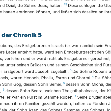
43
nd Oziel, die Söhne Jesis, hatten.
Diese schlugen die Übe
e hatten entrinnen können, und ließen sich daselbst an ihrer
 der Chronik 5
bens, des Erstgeborenen Israels (er war nämlich sein Ers
ters Lager entehrt hatte, ward sein Erstgeburtsrecht den 
s, verliehen und er ward nicht als Erstgeborner gerechnet;
ste unter seinen Brüdern und seinem Geschlechte sind Für
3
r Erstgeburt ward Joseph zugeteilt).
Die Söhne Rubens a
4
raels, waren Henoch, Phallu, Esron und Charmi.
Die Söhn
5
n Sohn Gog, dessen Sohn Semei,
dessen Sohn Micha, de
6
,
dessen Sohn Beera, welchen Thelgathphalnasar, der Kö
7
te; er war ein Fürst im Stamme Ruben.
Seine Brüder abe
ie nach ihren Familien gezählt wurden, hatten zu Fürsten J
ala, der Sohn Azaz, des Sohnes Sammas, des Sohnes Joe