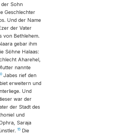
 der Sohn
ie Geschlechter
bos. Und der Name
zer der Vater
rs von Bethlehem.
Naara gebar ihm
ie Söhne Halaas:
hlecht Aharehel,
Mutter nannte
10
Jabes rief den
iet erweitern und
nterliege. Und
dieser war der
ter der Stadt des
honiel und
Ophra, Saraja
15
nstler.
Die