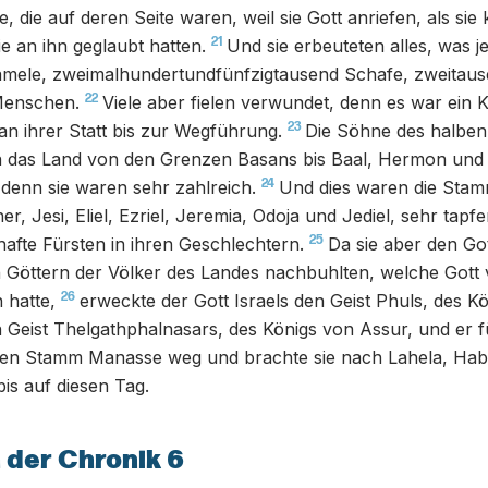
le, die auf deren Seite waren, weil sie Gott anriefen, als si
21
sie an ihn geglaubt hatten.
Und sie erbeuteten alles, was 
amele, zweimalhundertundfünfzigtausend Schafe, zweitaus
22
Menschen.
Viele aber fielen verwundet, denn es war ein K
23
n ihrer Statt bis zur Wegführung.
Die Söhne des halbe
das Land von den Grenzen Basans bis Baal, Hermon und 
24
denn sie waren sehr zahlreich.
Und dies waren die Stam
r, Jesi, Eliel, Ezriel, Jeremia, Odoja und Jediel, sehr tap
25
fte Fürsten in ihren Geschlechtern.
Da sie aber den Got
 Göttern der Völker des Landes nachbuhlten, welche Gott 
26
hatte,
erweckte der Gott Israels den Geist Phuls, des K
 Geist Thelgathphalnasars, des Königs von Assur, und er 
en Stamm Manasse weg und brachte sie nach Lahela, Hab
is auf diesen Tag.
 der Chronik 6