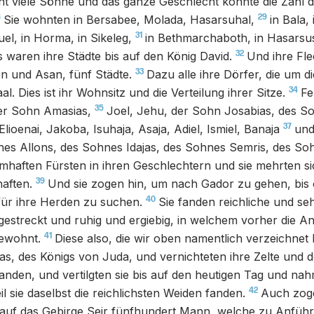
cht viele Söhne und das ganze Geschlecht konnte die Zahl
8
29
Sie wohnten in Bersabee, Molada, Hasarsuhal,
in Bala,
31
uel, in Horma, in Sikeleg,
in Bethmarchaboth, in Hasarsus
32
s waren ihre Städte bis auf den König David.
Und ihre Fle
33
 und Asan, fünf Städte.
Dazu alle ihre Dörfer, die um 
34
al. Dies ist ihr Wohnsitz und die Verteilung ihrer Sitze.
Fe
35
er Sohn Amasias,
Joel, Jehu, der Sohn Josabias, des So
37
Elioenai, Jakoba, Isuhaja, Asaja, Adiel, Ismiel, Banaja
und
nes Allons, des Sohnes Idajas, des Sohnes Semris, des So
amhaften Fürsten in ihren Geschlechtern und sie mehrten s
39
aften.
Und sie zogen hin, um nach Gador zu gehen, bis 
40
für ihre Herden zu suchen.
Sie fanden reichliche und se
gestreckt und ruhig und ergiebig, in welchem vorher die A
41
ewohnt.
Diese also, die wir oben namentlich verzeichnet
s, des Königs von Juda, und vernichteten ihre Zelte und 
 fanden, und vertilgten sie bis auf den heutigen Tag und na
42
l sie daselbst die reichlichsten Weiden fanden.
Auch zog
uf das Gebirge Seir fünfhundert Mann, welche zu Anführe