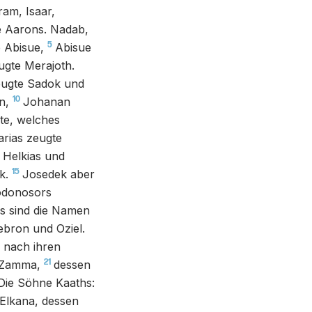
am, Isaar,
e Aarons. Nadab,
5
 Abisue,
Abisue
ugte Merajoth.
eugte Sadok und
10
n,
Johanan
ete, welches
rias zeugte
 Helkias und
15
k.
Josedek aber
odonosors
s sind die Namen
ebron und Oziel.
s nach ihren
21
 Zamma,
dessen
Die Söhne Kaaths:
Elkana, dessen