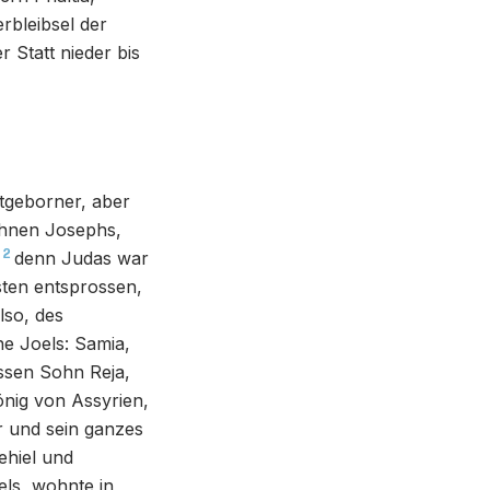
rbleibsel der
 Statt nieder bis
tgeborner, aber
Söhnen Josephs,
2
denn Judas war
sten entsprossen,
lso, des
e Joels: Samia,
ssen Sohn Reja,
nig von Assyrien,
r und sein ganzes
ehiel und
ls, wohnte in