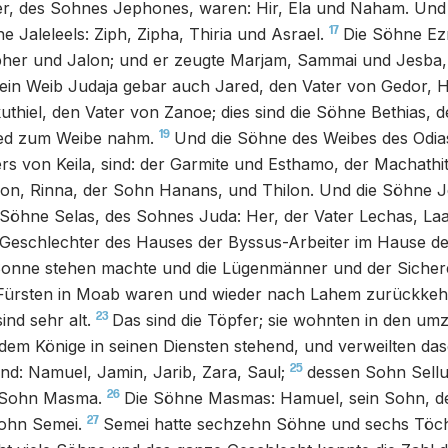
r, des Sohnes Jephones, waren: Hir, Ela und Naham. Und 
17
e Jaleleels: Ziph, Zipha, Thiria und Asrael.
Die Söhne Ez
pher und Jalon; und er zeugte Marjam, Sammai und Jesba,
ein Weib Judaja gebar auch Jared, den Vater von Gedor, H
thiel, den Vater von Zanoe; dies sind die Söhne Bethias, 
19
red zum Weibe nahm.
Und die Söhne des Weibes des Odia
s von Keila, sind: der Garmite und Esthamo, der Machathit
on, Rinna, der Sohn Hanans, und Thilon. Und die Söhne J
 Söhne Selas, des Sohnes Juda: Her, der Vater Lechas, Laa
 Geschlechter des Hauses der Byssus-Arbeiter im Hause de
 Sonne stehen machte und die Lügenmänner und der Sicher
Fürsten in Moab waren und wieder nach Lahem zurückkehr
23
nd sehr alt.
Das sind die Töpfer; sie wohnten in den um
dem Könige in seinen Diensten stehend, und verweilten das
25
d: Namuel, Jamin, Jarib, Zara, Saul;
dessen Sohn Sell
26
 Sohn Masma.
Die Söhne Masmas: Hamuel, sein Sohn, 
27
ohn Semei.
Semei hatte sechzehn Söhne und sechs Töcht