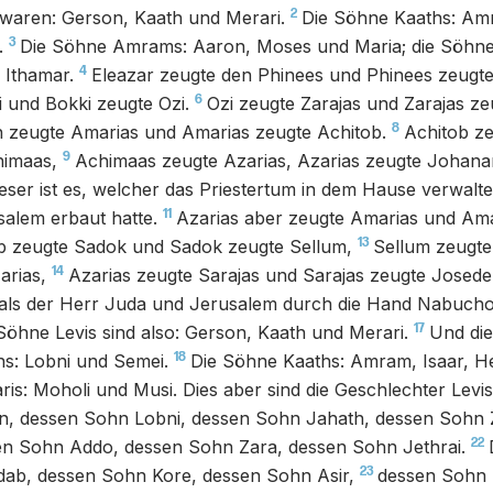
2
 waren: Gerson, Kaath und Merari.
Die Söhne Kaaths: Amr
3
.
Die Söhne Amrams: Aaron, Moses und Maria; die Söhn
4
 Ithamar.
Eleazar zeugte den Phinees und Phinees zeugte
6
 und Bokki zeugte Ozi.
Ozi zeugte Zarajas und Zarajas ze
8
 zeugte Amarias und Amarias zeugte Achitob.
Achitob z
9
himaas,
Achimaas zeugte Azarias, Azarias zeugte Johana
ieser ist es, welcher das Priestertum in dem Hause verwalt
11
alem erbaut hatte.
Azarias aber zeugte Amarias und Ama
13
b zeugte Sadok und Sadok zeugte Sellum,
Sellum zeugte
14
arias,
Azarias zeugte Sarajas und Sarajas zeugte Josede
als der Herr Juda und Jerusalem durch die Hand Nabuch
17
Söhne Levis sind also: Gerson, Kaath und Merari.
Und die
18
s: Lobni und Semei.
Die Söhne Kaaths: Amram, Isaar, H
is: Moholi und Musi. Dies aber sind die Geschlechter Levi
n, dessen Sohn Lobni, dessen Sohn Jahath, dessen Sohn
22
n Sohn Addo, dessen Sohn Zara, dessen Sohn Jethrai.
23
ab, dessen Sohn Kore, dessen Sohn Asir,
dessen Sohn 